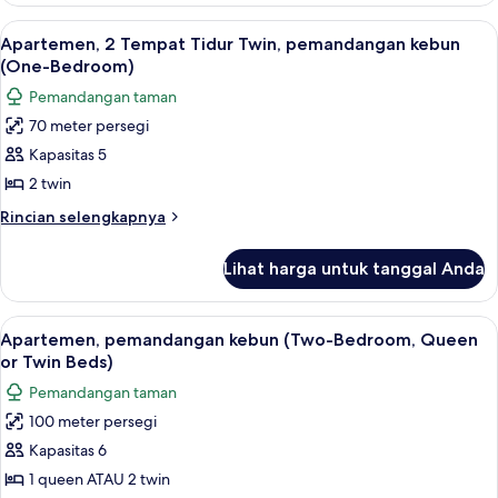
kebun
Keluarga,
Lihat
Apartemen, 2 Tempat Tidur Twin, pem
4
(Deluxe)
2
Apartemen, 2 Tempat Tidur Twin, pemandangan kebun
semua
Tempat
(One-Bedroom)
Tidur
foto
Pemandangan taman
Twin,
untuk
pemandangan
70 meter persegi
Apartemen,
kebun
Kapasitas 5
2
(Deluxe)
Tempat
2 twin
Tidur
Rincian
Rincian selengkapnya
Twin,
lebih
lanjut
pemandangan
Lihat harga untuk tanggal Anda
untuk
kebun
Apartemen,
(One-
2
Lihat
Apartemen, pemandangan kebun (Two-B
7
Bedroom)
Tempat
Apartemen, pemandangan kebun (Two-Bedroom, Queen
semua
Tidur
or Twin Beds)
Twin,
foto
Pemandangan taman
pemandangan
untuk
kebun
100 meter persegi
Apartemen,
(One-
Kapasitas 6
pemandangan
Bedroom)
kebun
1 queen ATAU 2 twin