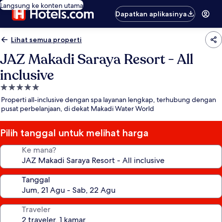
Langsung ke konten utama
Dapatkan aplikasinya
Lihat semua properti
JAZ Makadi Saraya Resort - All
inclusive
Properti
bintang
Properti all-inclusive dengan spa layanan lengkap, terhubung dengan
5.0
pusat perbelanjaan, di dekat Makadi Water World
Pilih tanggal untuk melihat harga
Ke mana?
Tanggal
Traveler