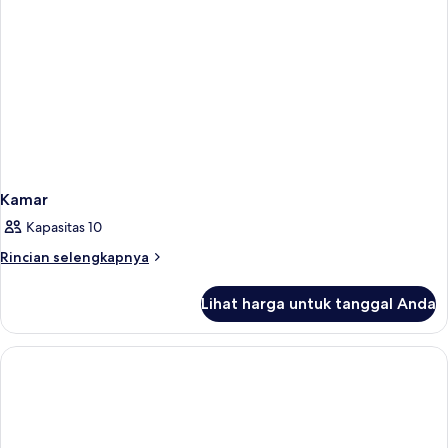
beds,
Deluxe)
Kamar
Kapasitas 10
Rincian
Rincian selengkapnya
lebih
lanjut
Lihat harga untuk tanggal Anda
untuk
Kamar