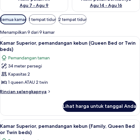
Agu 7 - Agu 9
Agu 14 - Agu 16
Filter
Semua kamar
1 tempat tidur
2 tempat tidur
tersedia
untuk
Menampilkan 9 dari 9 kamar
kamar
Lihat
Minibar, brankas, dan seprai linen
2
Kamar Superior, pemandangan kebun (Queen Bed or Twin
semua
beds)
foto
Pemandangan taman
untuk
34 meter persegi
Kamar
Kapasitas 2
Superior,
pemandangan
1 queen ATAU 2 twin
kebun
Rincian
Rincian selengkapnya
(Queen
lebih
lanjut
Bed
Lihat harga untuk tanggal Anda
untuk
or
Kamar
Twin
Superior,
Lihat
Kamar Superior, pemandangan kebun (F
3
beds)
pemandangan
Kamar Superior, pemandangan kebun (Family, Queen Bed
semua
kebun
or Twin beds)
(Queen
foto