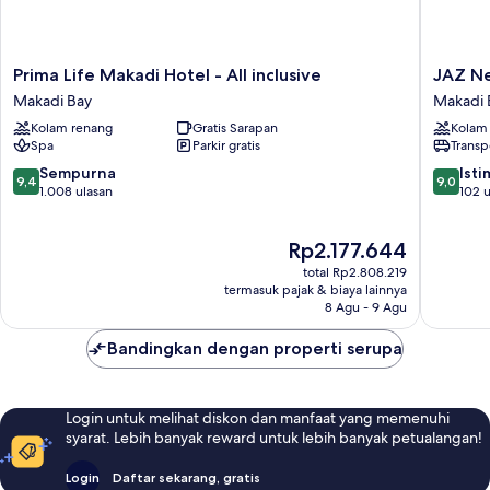
Prima
JAZ
Prima Life Makadi Hotel - All inclusive
JAZ Ne
Life
Neo
Makadi Bay
Makadi 
Makadi
Saraya
Kolam renang
Gratis Sarapan
Kolam
Hotel
Palms
Spa
Parkir gratis
Transp
-
-
All
All
9.4
9.0
Sempurna
Ist
9,4
9,0
inclusive
inclusive
dari
dari
1.008 ulasan
102 u
Makadi
Makadi
10,
10,
Bay
Bay
Sempurna,
Istimew
Harga
Rp2.177.644
1.008
102
sekarang
ulasan
ulasan
total Rp2.808.219
Rp2.177.644
termasuk pajak & biaya lainnya
8 Agu - 9 Agu
Bandingkan dengan properti serupa
Login untuk melihat diskon dan manfaat yang memenuhi
syarat. Lebih banyak reward untuk lebih banyak petualangan!
Login
Daftar sekarang, gratis