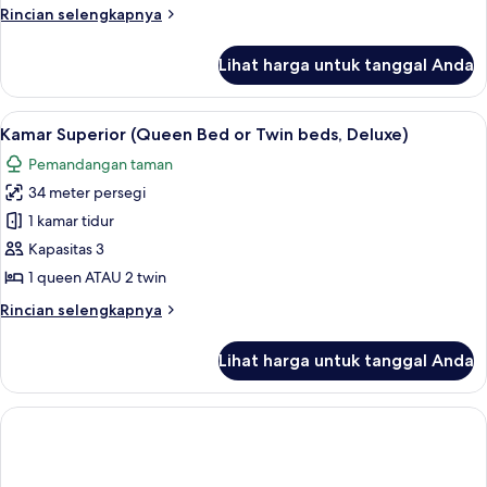
(Two-
Rincian
Rincian selengkapnya
Bedroom,
lebih
lanjut
Queen
Lihat harga untuk tanggal Anda
untuk
or
Apartemen,
Twin
pemandangan
Lihat
Minibar, brankas, dan seprai linen
2
Beds)
kebun
Kamar Superior (Queen Bed or Twin beds, Deluxe)
semua
(Two-
Pemandangan taman
Bedroom,
foto
Queen
34 meter persegi
untuk
or
Kamar
1 kamar tidur
Twin
Superior
Beds)
Kapasitas 3
(Queen
1 queen ATAU 2 twin
Bed
Rincian
Rincian selengkapnya
or
lebih
Twin
lanjut
Lihat harga untuk tanggal Anda
untuk
beds,
Kamar
Deluxe)
Superior
(Queen
Bed
or
Twin