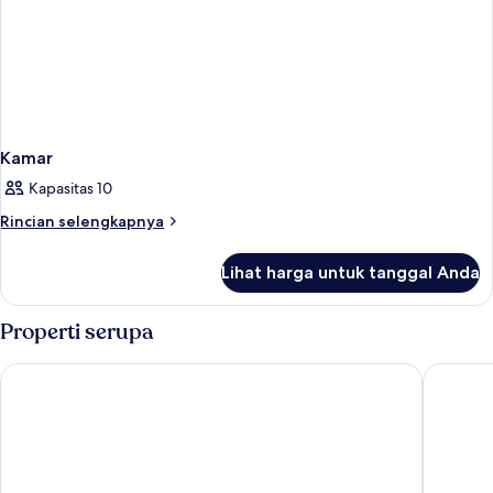
Kamar
Kapasitas 10
Rincian
Rincian selengkapnya
lebih
lanjut
Lihat harga untuk tanggal Anda
untuk
Kamar
Properti serupa
Prima Life Makadi Hotel - All inclusive
JAZ Neo 