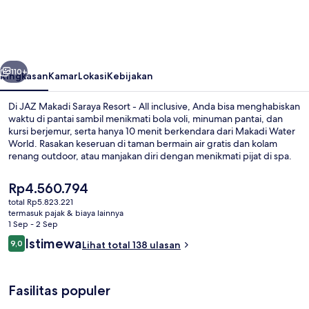
Saraya
Resort
-
belumnya
Berikutnya
All
110+
Ringkasan
Kamar
Lokasi
Kebijakan
inclusive
Di JAZ Makadi Saraya Resort - All inclusive, Anda bisa menghabiskan
waktu di pantai sambil menikmati bola voli, minuman pantai, dan
kursi berjemur, serta hanya 10 menit berkendara dari Makadi Water
World. Rasakan keseruan di taman bermain air gratis dan kolam
renang outdoor, atau manjakan diri dengan menikmati pijat di spa.
Sunflower-Al Nakhil merupakan salah satu 5 restoran yang
menyajikan masakan internasional serta buka untuk sarapan, makan
Harga
Rp4.560.794
siang, dan makan malam. Nikmati berbagai fasilitas unggulan di
saat
total Rp5.823.221
properti mewah ini seperti, bar tepi kolam renang, sauna, dan kamar
ini
termasuk pajak & biaya lainnya
uap.
Waterpark
Rp4.560.794
1 Sep - 2 Sep
Ulasan
Istimewa
9,0
Lihat total 138 ulasan
9,0 dari 10
Fasilitas populer