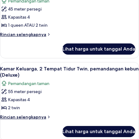
Pemandangan taman
Bed
untuk
or
45 meter persegi
Kamar
Twin
Kapasitas 4
Superior,
beds)
pemandangan
1 queen ATAU 2 twin
kebun
Rincian
Rincian selengkapnya
(Family,
lebih
lanjut
Queen
Lihat harga untuk tanggal Anda
untuk
Bed
Kamar
or
Superior,
Lihat
Kamar Keluarga, 2 Tempat Tidur Twin,
2
Twin
pemandangan
Kamar Keluarga, 2 Tempat Tidur Twin, pemandangan kebun
semua
kebun
beds)
(Deluxe)
(Family,
foto
Pemandangan taman
Queen
untuk
Bed
55 meter persegi
Kamar
or
Kapasitas 4
Keluarga,
Twin
beds)
2
2 twin
Tempat
Rincian
Rincian selengkapnya
Tidur
lebih
lanjut
Twin,
Lihat harga untuk tanggal Anda
untuk
pemandangan
Kamar