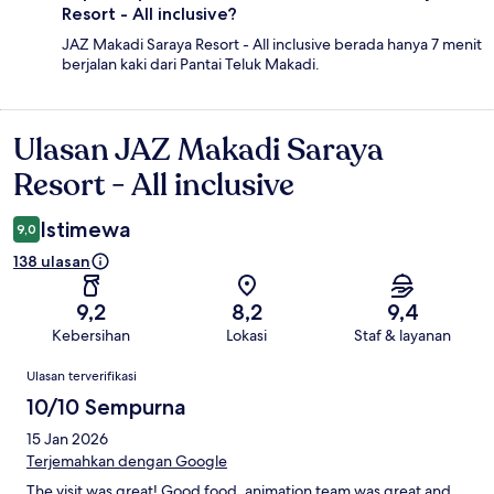
Resort - All inclusive?
JAZ Makadi Saraya Resort - All inclusive berada hanya 7 menit
berjalan kaki dari Pantai Teluk Makadi.
Ulasan JAZ Makadi Saraya
Ulasan
Resort - All inclusive
Istimewa
9,0
138 ulasan
9,2
8,2
9,4
Kebersihan
Lokasi
Staf & layanan
Ulasan
Ulasan terverifikasi
10/10 Sempurna
15 Jan 2026
Terjemahkan dengan Google
The visit was great! Good food, animation team was great and