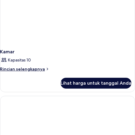
Kamar
Kapasitas 10
Rincian
Rincian selengkapnya
lebih
lanjut
Lihat harga untuk tanggal Anda
untuk
Kamar