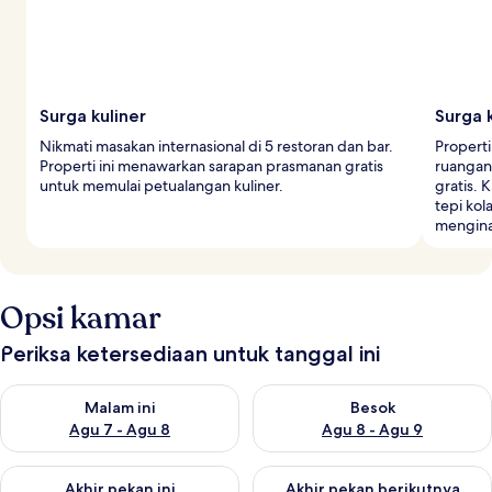
Surga kuliner
Surga 
Nikmati masakan internasional di 5 restoran dan bar.
Properti
Properti ini menawarkan sarapan prasmanan gratis
ruangan
untuk memulai petualangan kuliner.
gratis. 
tepi ko
mengin
Opsi kamar
Periksa ketersediaan untuk tanggal ini
Periksa ketersediaan untuk malam ini Agu 7 - Agu 8
Periksa ketersediaan untuk be
Malam ini
Besok
Agu 7 - Agu 8
Agu 8 - Agu 9
Periksa ketersediaan untuk akhir pekan ini Agu 7 - Agu 9
Periksa ketersediaan untuk ak
Akhir pekan ini
Akhir pekan berikutnya