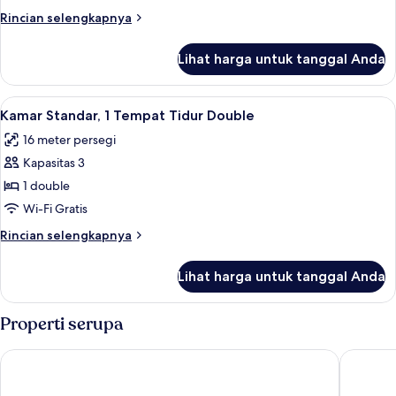
1
Rincian
Rincian selengkapnya
Tempat
lebih
Tidur
lanjut
Lihat harga untuk tanggal Anda
untuk
Double
Kamar
Standar,
Lihat
Seprai premium, meja kerja, tirai ked
8
1
Kamar Standar, 1 Tempat Tidur Double
semua
Tempat
16 meter persegi
Tidur
foto
Double
Kapasitas 3
untuk
Kamar
1 double
Standar,
Wi-Fi Gratis
1
Rincian
Rincian selengkapnya
Tempat
lebih
Tidur
lanjut
Lihat harga untuk tanggal Anda
untuk
Double
Kamar
Standar,
Properti serupa
1
Tempat
Premiere Classe Nancy Est - Essey
Ibis Bud
Tidur
Double