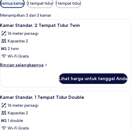
Filter
Semua kamar
2 tempat tidur
1 tempat tidur
tersedia
untuk
Menampilkan 3 dari 3 kamar
kamar
Lihat
Seprai premium, meja kerja, tirai ked
7
Kamar Standar, 2 Tempat Tidur Twin
semua
16 meter persegi
foto
Kapasitas 2
untuk
Kamar
2 twin
Standar,
Wi-Fi Gratis
2
Rincian
Rincian selengkapnya
Tempat
lebih
Tidur
lanjut
Lihat harga untuk tanggal Anda
untuk
Twin
Kamar
Standar,
Lihat
Seprai premium, meja kerja, tirai ked
9
2
Kamar Standar, 1 Tempat Tidur Double
semua
Tempat
16 meter persegi
Tidur
foto
Twin
Kapasitas 2
untuk
Kamar
1 double
Standar,
Wi-Fi Gratis