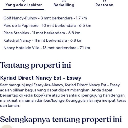
Yang ada di sekitar
Berkeliling
Restoran
Golf Nancy-Pulnoy
- 3 mnt berkendara
- 1.7 km
Parc de la Pepiniere
- 10 mnt berkendara
- 6.5 km
Place Stanislas
- 11 mnt berkendara
- 6.8 km
Katedral Nancy
- 11 mnt berkendara
- 6.8 km
Nancy Hotel de Ville
- 13 mnt berkendara
- 7.1 km
Tentang properti ini
Kyriad Direct Nancy Est - Essey
Saat mengunjungi Essey-lès-Nancy, Kyriad Direct Nancy Est - Essey
adalah pilihan bagus yang dapat dipertimbangkan. Anda dapat
bersantap di kedai kopi/kafe atau bersantai di pengujung hari dengan
manikmati minuman dari bar/lounge.Keunggulan lainnya meliputi teras
dan taman.
Selengkapnya tentang properti ini