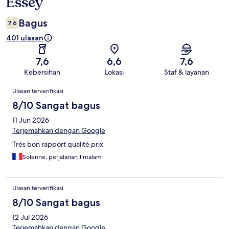
Essey
Bagus
7,6
401 ulasan
7,6
6,6
7,6
Kebersihan
Lokasi
Staf & layanan
Ulasan
Ulasan terverifikasi
8/10 Sangat bagus
11 Jun 2026
Terjemahkan dengan Google
Très bon rapport qualité prix
Solenne, perjalanan 1 malam
Ulasan terverifikasi
8/10 Sangat bagus
12 Jul 2026
Terjemahkan dengan Google