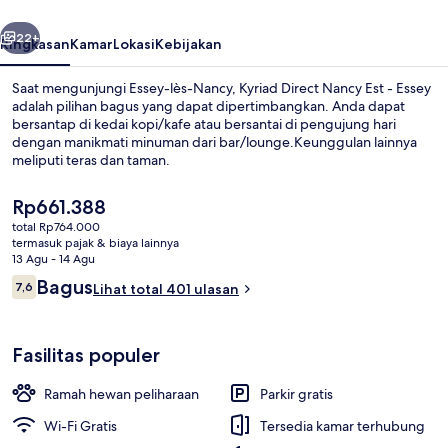
-
belumnya
Berikutnya
Essey
22+
Ringkasan
Kamar
Lokasi
Kebijakan
Saat mengunjungi Essey-lès-Nancy, Kyriad Direct Nancy Est - Essey
adalah pilihan bagus yang dapat dipertimbangkan. Anda dapat
bersantap di kedai kopi/kafe atau bersantai di pengujung hari
dengan manikmati minuman dari bar/lounge.Keunggulan lainnya
meliputi teras dan taman.
Harga
Rp661.388
saat
total Rp764.000
ini
termasuk pajak & biaya lainnya
Restoran
Rp661.388
13 Agu - 14 Agu
Ulasan
Bagus
7,6
Lihat total 401 ulasan
7,6 dari 10
Fasilitas populer
Ramah hewan peliharaan
Parkir gratis
Wi-Fi Gratis
Tersedia kamar terhubung