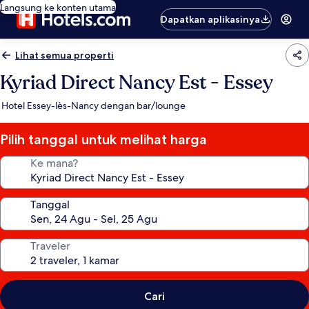
Langsung ke konten utama
Dapatkan aplikasinya
Lihat semua properti
Kyriad Direct Nancy Est - Essey
Hotel Essey-lès-Nancy dengan bar/lounge
Pilih tanggal untuk melihat harga
Ke mana?
Tanggal
Traveler
Cari