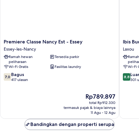
Premiere
Ibis
Premiere Classe Nancy Est - Essey
Ibis B
Classe
Budget
Essey-les-Nancy
Laxou
Nancy
Nancy
Ramah hewan
Tersedia parkir
Ramah
Est
Laxou
peliharaan
peliha
-
Laxou
Wi-Fi Gratis
Fasilitas laundry
Wi-Fi 
Essey
7.0
8.8
Essey-
Bagus
Luar
7,0
8,8
dari
dari
les-
417 ulasan
301 u
10,
10,
Nancy
Bagus,
Luar
Harga
Rp789.897
417
Biasa,
sekarang
ulasan
301
total Rp912.330
Rp789.897
ulasan
termasuk pajak & biaya lainnya
11 Agu - 12 Agu
Bandingkan dengan properti serupa