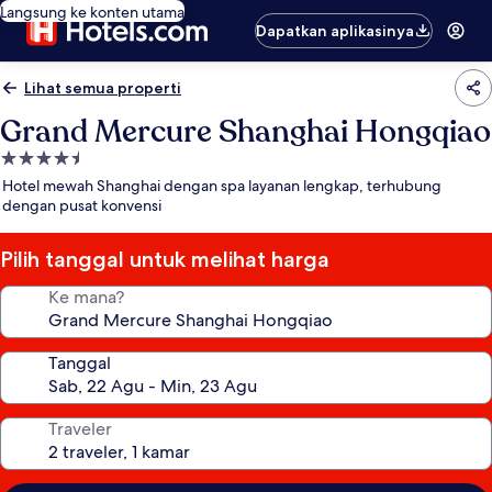
Langsung ke konten utama
Dapatkan aplikasinya
Lihat semua properti
Grand Mercure Shanghai Hongqiao
Properti
bintang
Hotel mewah Shanghai dengan spa layanan lengkap, terhubung
4.5
dengan pusat konvensi
Pilih tanggal untuk melihat harga
Ke mana?
Tanggal
Traveler