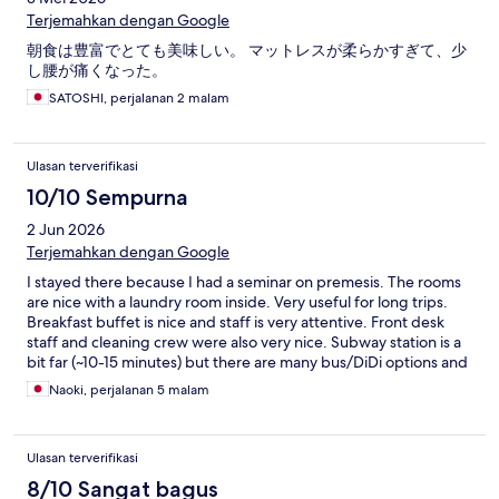
Terjemahkan dengan Google
朝食は豊富でとても美味しい。 マットレスが柔らかすぎて、少
し腰が痛くなった。
SATOSHI, perjalanan 2 malam
Ulasan terverifikasi
10/10 Sempurna
2 Jun 2026
Terjemahkan dengan Google
I stayed there because I had a seminar on premesis. The rooms
are nice with a laundry room inside. Very useful for long trips.
Breakfast buffet is nice and staff is very attentive. Front desk
staff and cleaning crew were also very nice. Subway station is a
bit far (~10-15 minutes) but there are many bus/DiDi options and
restaurants nearby.
Naoki, perjalanan 5 malam
Ulasan terverifikasi
8/10 Sangat bagus