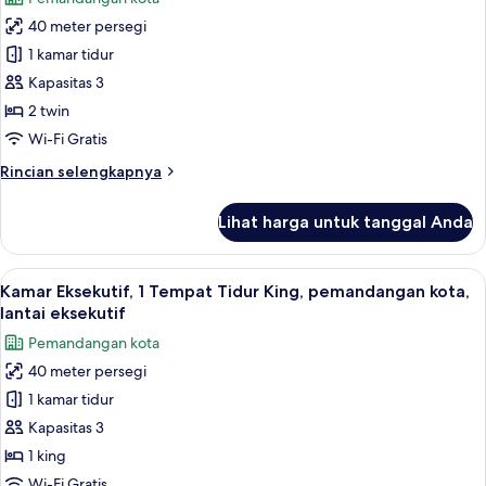
Tidur
foto
King,
40 meter persegi
untuk
pemandangan
Kamar
1 kamar tidur
kota
Superior,
Kapasitas 3
2
2 twin
Tempat
Wi-Fi Gratis
Tidur
Rincian
Rincian selengkapnya
Twin,
lebih
pemandangan
lanjut
Lihat harga untuk tanggal Anda
kota
untuk
Kamar
Superior,
Lihat
Seprai premium, minibar, brankas, dan
10
2
Kamar Eksekutif, 1 Tempat Tidur King, pemandangan kota,
semua
Tempat
lantai eksekutif
Tidur
foto
Pemandangan kota
Twin,
untuk
pemandangan
40 meter persegi
Kamar
kota
1 kamar tidur
Eksekutif,
1
Kapasitas 3
Tempat
1 king
Tidur
Wi-Fi Gratis