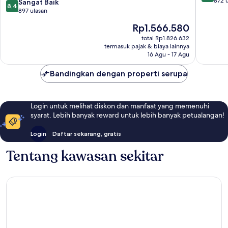
dari
872 
8.4
Sangat Baik
8,4
10,
dari
897 ulasan
Luar
10,
Harga
Rp1.566.580
Biasa,
Sangat
sekarang
872
Baik,
total Rp1.826.632
Rp1.566.580
ulasan
termasuk pajak & biaya lainnya
897
16 Agu - 17 Agu
ulasan
Bandingkan dengan properti serupa
Login untuk melihat diskon dan manfaat yang memenuhi
syarat. Lebih banyak reward untuk lebih banyak petualangan!
Login
Daftar sekarang, gratis
Tentang kawasan sekitar