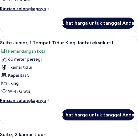
King,
Rincian
Rincian selengkapnya
pemandangan
lebih
kota,
lanjut
Lihat harga untuk tanggal Anda
untuk
lantai
Kamar
eksekutif
Eksekutif,
Lihat
Suite Junior, 1 Tempat Tidur King, lant
14
1
Suite Junior, 1 Tempat Tidur King, lantai eksekutif
semua
Tempat
Pemandangan kota
Tidur
foto
King,
60 meter persegi
untuk
pemandangan
Suite
1 kamar tidur
kota,
Junior,
lantai
Kapasitas 3
eksekutif
1
1 king
Tempat
Wi-Fi Gratis
Tidur
Rincian
Rincian selengkapnya
King,
lebih
lantai
lanjut
Lihat harga untuk tanggal Anda
eksekutif
untuk
Suite
Junior,
Lihat
Suite, 2 kamar tidur | Seprai premium,
16
1
Suite, 2 kamar tidur