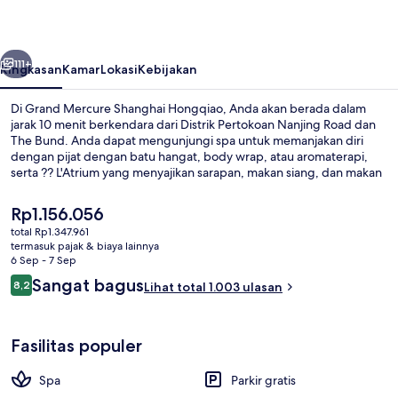
Hongqiao
belumnya
Berikutnya
111+
Ringkasan
Kamar
Lokasi
Kebijakan
Di Grand Mercure Shanghai Hongqiao, Anda akan berada dalam
jarak 10 menit berkendara dari Distrik Pertokoan Nanjing Road dan
The Bund. Anda dapat mengunjungi spa untuk memanjakan diri
dengan pijat dengan batu hangat, body wrap, atau aromaterapi,
serta ?? L'Atrium yang menyajikan sarapan, makan siang, dan makan
malam. Fasilitas seperti bar/lounge, klub kesehatan, dan pusat
kebugaran adalah daya tarik lain di hotel mewah ini. Traveler
Harga
Rp1.156.056
mengatakan hal baik tentang kondisi keseluruhan. Properti ini
saat
total Rp1.347.961
berada dekat dengan transportasi umum: Stasiun Jalan Hongbaoshi
ini
termasuk pajak & biaya lainnya
berjarak 8 menit dan Stasiun Jalan Rugby berjarak 9 menit.
Melayani sarapan, makan siang, dan
Rp1.156.056
6 Sep - 7 Sep
Ulasan
Sangat bagus
8,2
Lihat total 1.003 ulasan
8,2 dari 10
Fasilitas populer
Spa
Parkir gratis