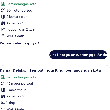
semua
Tempat
Pemandangan kota
Tidur
foto
King,
80 meter persegi
untuk
lantai
Suite,
2 kamar tidur
eksekutif
2
Kapasitas 4
kamar
1 queen dan 2 twin
tidur
Wi-Fi Gratis
Rincian
Rincian selengkapnya
lebih
lanjut
Lihat harga untuk tanggal Anda
untuk
Suite,
2
Lihat
Kamar Deluks, 1 Tempat Tidur King, p
11
kamar
Kamar Deluks, 1 Tempat Tidur King, pemandangan kota
semua
tidur
Pemandangan kota
foto
45 meter persegi
untuk
Kamar
1 kamar tidur
Deluks,
Kapasitas 3
1
1 king
Tempat
Wi-Fi Gratis