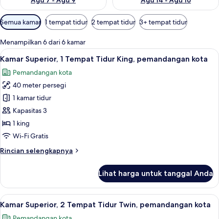
Agu 7 - Agu 9
Agu 14 - Agu 16
Filter
Semua kamar
1 tempat tidur
2 tempat tidur
3+ tempat tidur
tersedia
untuk
Menampilkan 6 dari 6 kamar
kamar
Lihat
Kamar Superior, 1 Tempat Tidur King,
9
Kamar Superior, 1 Tempat Tidur King, pemandangan kota
semua
Pemandangan kota
foto
40 meter persegi
untuk
Kamar
1 kamar tidur
Superior,
Kapasitas 3
1
1 king
Tempat
Wi-Fi Gratis
Tidur
Rincian
Rincian selengkapnya
King,
lebih
pemandangan
lanjut
Lihat harga untuk tanggal Anda
kota
untuk
Kamar
Superior,
Lihat
Kombinasi shower/bathtub dan perl
9
1
Kamar Superior, 2 Tempat Tidur Twin, pemandangan kota
semua
Tempat
Pemandangan kota