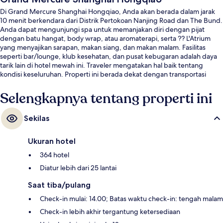
Di Grand Mercure Shanghai Hongqiao, Anda akan berada dalam jarak
10 menit berkendara dari Distrik Pertokoan Nanjing Road dan The Bund.
Anda dapat mengunjungi spa untuk memanjakan diri dengan pijat
dengan batu hangat, body wrap, atau aromaterapi, serta ?? L'Atrium
yang menyajikan sarapan, makan siang, dan makan malam. Fasilitas
seperti bar/lounge, klub kesehatan, dan pusat kebugaran adalah daya
tarik lain di hotel mewah ini. Traveler mengatakan hal baik tentang
kondisi keseluruhan. Properti ini berada dekat dengan transportasi
umum: Stasiun Jalan Hongbaoshi berjarak 8 menit dan Stasiun Jalan
Rugby berjarak 9 menit.
Selengkapnya tentang properti ini
Sekilas
Ukuran hotel
364 hotel
Diatur lebih dari 25 lantai
Saat tiba/pulang
Check-in mulai: 14.00; Batas waktu check-in: tengah malam
Check-in lebih akhir tergantung ketersediaan