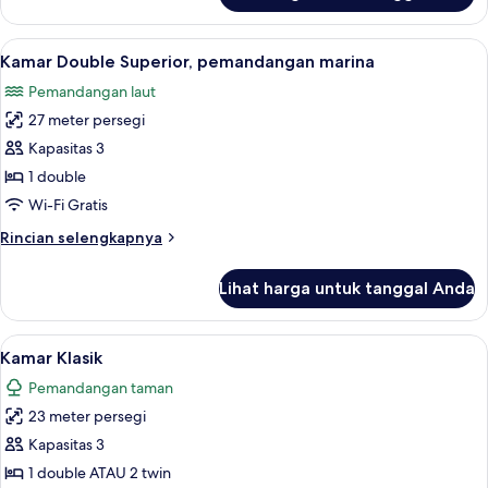
Kamar
Superior
Lihat
Minibar, brankas, meja kerja, dan tira
12
Kamar Double Superior, pemandangan marina
semua
Pemandangan laut
foto
27 meter persegi
untuk
Kamar
Kapasitas 3
Double
1 double
Superior,
Wi-Fi Gratis
pemandangan
Rincian
Rincian selengkapnya
marina
lebih
lanjut
Lihat harga untuk tanggal Anda
untuk
Kamar
Double
Lihat
Kamar Klasik | Minibar, brankas, meja 
6
Superior,
Kamar Klasik
semua
pemandangan
Pemandangan taman
marina
foto
23 meter persegi
untuk
Kamar
Kapasitas 3
Klasik
1 double ATAU 2 twin