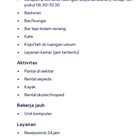
pukul 06.30–10.30
Restoran
Bar/lounge
Bar tepi kolam renang
Kafe
Kopi/teh di ruangan umum
Layanan kamar (jam tertentu)
Aktivitas
Pantai di sekitar
Rental sepeda
Kayak
Rental skuter/moped
Bekerja jauh
Unit komputer
Layanan
Resepsionis 24 jam