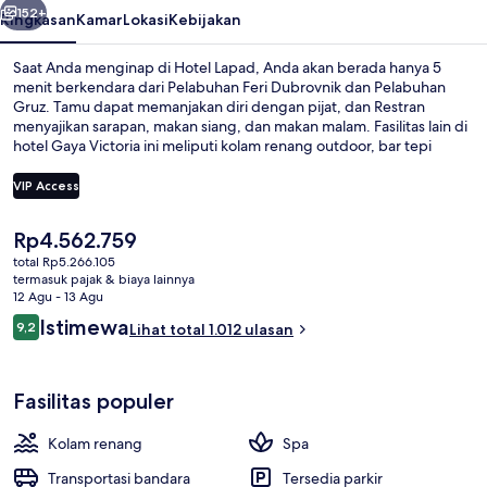
152+
Ringkasan
Kamar
Lokasi
Kebijakan
Saat Anda menginap di Hotel Lapad, Anda akan berada hanya 5
menit berkendara dari Pelabuhan Feri Dubrovnik dan Pelabuhan
Gruz. Tamu dapat memanjakan diri dengan pijat, dan Restran
menyajikan sarapan, makan siang, dan makan malam. Fasilitas lain di
hotel Gaya Victoria ini meliputi kolam renang outdoor, bar tepi
kolam renang, dan teras. Para traveler terkesan dengan kolam
renang dan staf.
VIP Access
Harga
Rp4.562.759
Bagian depan properti - sore/malam
saat
total Rp5.266.105
ini
termasuk pajak & biaya lainnya
Rp4.562.759
12 Agu - 13 Agu
Ulasan
Istimewa
9,2
Lihat total 1.012 ulasan
9,2 dari 10
Fasilitas populer
Kolam renang
Spa
Transportasi bandara
Tersedia parkir