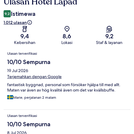
Ulasan Hotel Lapad
Ulasan
Istimewa
9,2
1.012 ulasan
9,4
8,6
9,2
Kebersihan
Lokasi
Staf & layanan
Ulasan
Ulasan terverifikasi
10/10 Sempurna
19 Jul 2026
Terjemahkan dengan Google
fantastisk byggnad, personal som försöker hjälpa till med allt.
Maten var även av hög kvalité även om det var kvällsbuffe.
Marie, perjalanan 2 malam
Ulasan terverifikasi
10/10 Sempurna
8 Jul 2026