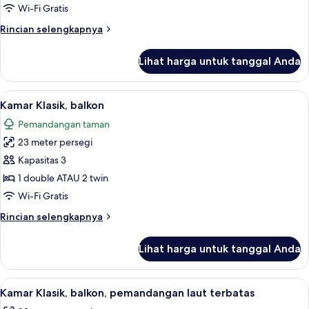
Wi-Fi Gratis
Rincian
Rincian selengkapnya
lebih
lanjut
Lihat harga untuk tanggal Anda
untuk
Kamar
Klasik
Lihat
Minibar, brankas, meja kerja, dan tira
9
Kamar Klasik, balkon
semua
Pemandangan taman
foto
23 meter persegi
untuk
Kamar
Kapasitas 3
Klasik,
1 double ATAU 2 twin
balkon
Wi-Fi Gratis
Rincian
Rincian selengkapnya
lebih
lanjut
Lihat harga untuk tanggal Anda
untuk
Kamar
Klasik,
Lihat
Minibar, brankas, meja kerja, dan tira
12
balkon
Kamar Klasik, balkon, pemandangan laut terbatas
semua