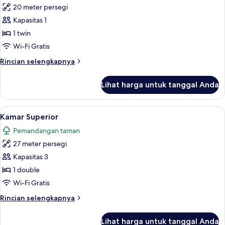
20 meter persegi
untuk
Kamar
Kapasitas 1
Single
1 twin
Klasik
Wi-Fi Gratis
Rincian
Rincian selengkapnya
lebih
lanjut
Lihat harga untuk tanggal Anda
untuk
Kamar
Single
Lihat
Kamar Superior | Minibar, brankas, mej
12
Klasik
Kamar Superior
semua
Pemandangan taman
foto
27 meter persegi
untuk
Kamar
Kapasitas 3
Superior
1 double
Wi-Fi Gratis
Rincian
Rincian selengkapnya
lebih
lanjut
Lihat harga untuk tanggal Anda
untuk