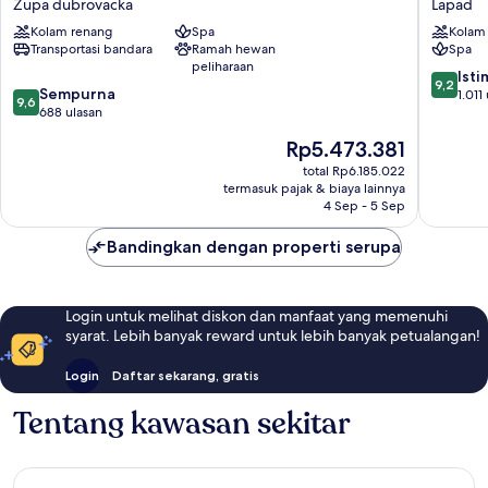
Zupa dubrovacka
Lapad
Mlini
Hotel
Kolam renang
Spa
Kolam
Hotel
Lapad
Transportasi bandara
Ramah hewan
Spa
Zupa
peliharaan
dubrovacka
9.2
Ist
9,2
9.6
Sempurna
dari
1.011
9,6
dari
688 ulasan
10,
10,
Istimew
Harga
Rp5.473.381
Sempurna,
1.011
sekarang
688
total Rp6.185.022
ulasan
Rp5.473.381
termasuk pajak & biaya lainnya
ulasan
4 Sep - 5 Sep
Bandingkan dengan properti serupa
Login untuk melihat diskon dan manfaat yang memenuhi
syarat. Lebih banyak reward untuk lebih banyak petualangan!
Login
Daftar sekarang, gratis
Tentang kawasan sekitar