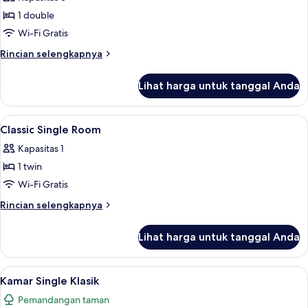
foto
1 double
untuk
Superior
Wi-Fi Gratis
Double
Rincian
Rincian selengkapnya
Room,
lebih
lanjut
Marina
Lihat harga untuk tanggal Anda
untuk
View
Superior
Double
Lihat
Minibar, brankas, meja kerja, dan tira
7
Room,
Classic Single Room
semua
Marina
Kapasitas 1
View
foto
1 twin
untuk
Classic
Wi-Fi Gratis
Single
Rincian
Rincian selengkapnya
Room
lebih
lanjut
Lihat harga untuk tanggal Anda
untuk
Classic
Single
Lihat
Minibar, brankas, meja kerja, dan tira
7
Room
Kamar Single Klasik
semua
Pemandangan taman
foto