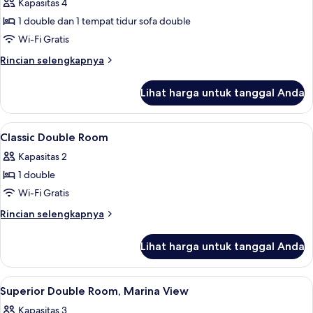
Suite
Kapasitas 4
Junior,
1 double dan 1 tempat tidur sofa double
balkon,
Wi-Fi Gratis
pemandangan
Rincian
Rincian selengkapnya
kebun
lebih
lanjut
Lihat harga untuk tanggal Anda
untuk
Suite
Junior,
Lihat
Kolam renang | Kolam renang outdoo
2
balkon,
Classic Double Room
semua
pemandangan
Kapasitas 2
kebun
foto
1 double
untuk
Classic
Wi-Fi Gratis
Double
Rincian
Rincian selengkapnya
Room
lebih
lanjut
Lihat harga untuk tanggal Anda
untuk
Classic
Double
Lihat
Minibar, brankas, meja kerja, dan tira
7
Room
Superior Double Room, Marina View
semua
Kapasitas 3