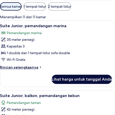
Filter
Semua kamar
1 tempat tidur
2 tempat tidur
tersedia
untuk
Menampilkan 11 dari 11 kamar
kamar
Lihat
Minibar, brankas, meja kerja, dan tira
10
Suite Junior, pemandangan marina
semua
Pemandangan marina
foto
35 meter persegi
untuk
Suite
Kapasitas 3
Junior,
1 double dan 1 tempat tidur sofa double
pemandangan
Wi-Fi Gratis
marina
Rincian
Rincian selengkapnya
lebih
lanjut
Lihat harga untuk tanggal Anda
untuk
Suite
Junior,
Lihat
Suite Junior, balkon, pemandangan keb
7
pemandangan
Suite Junior, balkon, pemandangan kebun
semua
marina
Pemandangan taman
foto
42 meter persegi
untuk