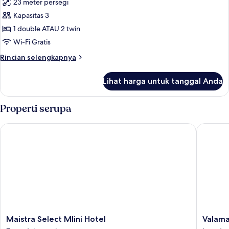
23 meter persegi
foto
Kapasitas 3
untuk
Kamar
1 double ATAU 2 twin
Klasik,
Wi-Fi Gratis
balkon,
Rincian
Rincian selengkapnya
pemandangan
lebih
laut
lanjut
Lihat harga untuk tanggal Anda
untuk
terbatas
Kamar
Klasik,
Properti serupa
balkon,
pemandangan
Maistra Select Mlini Hotel
Valamar 
laut
terbatas
Maistra
Valamar
Maistra Select Mlini Hotel
Valama
Select
Lacroma