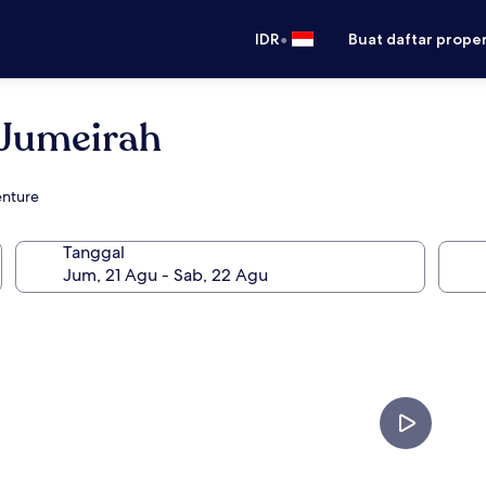
•
IDR
Buat daftar prope
 Jumeirah
enture
Tanggal