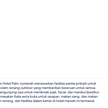
Video proper
i Hotel Palm Jumeirah menawarkan fasilitas pantai pribadi untuk
gi kolam renang outdoor yang memberikan keseruan untuk semua
ngunjungi spa untuk menikmati pijat, facial, dan manikur/pedikur.
2 restoran; 
 masakan Italia serta buka untuk sarapan, makan siang, dan makan
lam renang, dan fasilitas dalam kamar di hotel mewah ini termasuk