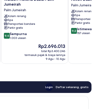
Astoria
Dubai
Jumeirah
Palm Jumeirah
Dubai
Palm
Palm Jumeirah
Kolam renang
Palm
Jumeirah
Spa
Jumeirah
Kolam renang
Palm
Transportasi bandara
Spa
Palm
Jumeirah
Parkir gratis
Transportasi bandara
Jumeirah
Parkir gratis
9.2
Istimewa
9,2
dari
767 ulasan
9.4
Sempurna
9,4
10,
dari
1.003 ulasan
Istimewa,
10,
Harga
Ha
Rp2.696.013
R
767
Sempurna,
sekarang
se
ulasan
1.003
total Rp3.400.246
Rp2.696.013
Rp
termasuk pajak & biaya lainnya
termasuk paj
ulasan
9 Agu - 10 Agu
Login
Daftar sekarang, gratis