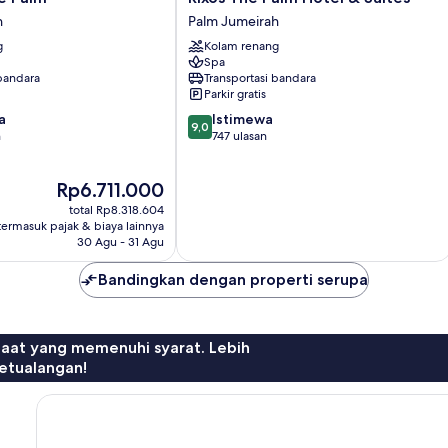
Villa)
The
h
Palm Jumeirah
Palm
g
Kolam renang
Hotel
Spa
&
 bandara
Transportasi bandara
Suites
Parkir gratis
Palm
9.0
a
Istimewa
Jumeirah
9,0
dari
n
747 ulasan
10,
Istimewa,
Harga
Rp6.711.000
747
sekarang
ulasan
total Rp8.318.604
Rp6.711.000
termasuk pajak & biaya lainnya
30 Agu - 31 Agu
Bandingkan dengan properti serupa
faat yang memenuhi syarat. Lebih
etualangan!