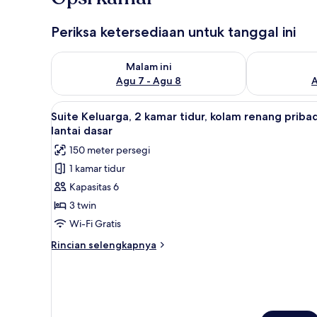
Periksa ketersediaan untuk tanggal ini
Periksa ketersediaan untuk malam ini Agu 7 - Agu 8
Periksa keter
Malam ini
Agu 7 - Agu 8
A
Lihat
Suite Keluarga, 2 kamar tidur, 
9
Suite Keluarga, 2 kamar tidur, kolam renang pribad
semua
lantai dasar
foto
150 meter persegi
untuk
1 kamar tidur
Suite
Kapasitas 6
Keluarga,
2
3 twin
kamar
Wi-Fi Gratis
tidur,
Rincian
Rincian selengkapnya
kolam
lebih
renang
lanjut
untuk
pribadi,
Suite
lantai
Keluarga,