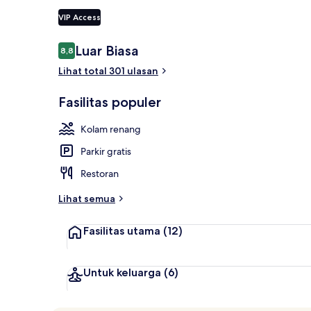
VIP Access
Eksterior
Ulasan
Luar Biasa
8,8
8,8 dari 10
Lihat total 301 ulasan
Fasilitas populer
Kolam renang
Parkir gratis
Restoran
Lihat semua
Fasilitas utama
(12)
Untuk keluarga
(6)