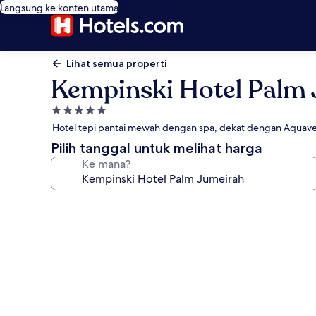
Langsung ke konten utama
Lihat semua properti
Kempinski Hotel Palm
Properti
bintang
Hotel tepi pantai mewah dengan spa, dekat dengan Aquav
5.0
Pilih tanggal untuk melihat harga
Ke mana?
Galeri
foto
untuk
Kempinski
Hotel
Palm