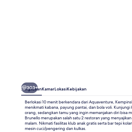
Jumeirah
303+
Ringkasan
Kamar
Lokasi
Kebijakan
Berlokasi 10 menit berkendara dari Aquaventure, Kempinsk
menikmati kabana, payung pantai, dan bola voli. Kunjun
orang, sedangkan tamu yang ingin memanjakan diri bisa me
Brunello merupakan salah satu 2 restoran yang menyajikan
malam. Nikmati fasilitas klub anak gratis serta bar tepi ko
mesin cuci/pengering dan kulkas.