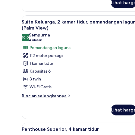
dasar
2
Lihat harg
kamar
tidur,
kolam
Lihat
Suite Keluarga, 2 kamar tidur,
13
Suite Keluarga, 2 kamar tidur, pemandangan lagu
renang
semua
(Palm View)
pribadi,
foto
lantai
Sempurna
10,0
untuk
dasar
10,0 dari 10
(4
4 ulasan
Suite
ulasan)
Pemandangan laguna
Keluarga,
112 meter persegi
2
1 kamar tidur
kamar
Kapasitas 6
tidur,
3 twin
pemandangan
Wi-Fi Gratis
laguna
(Palm
Rincian
Rincian selengkapnya
View)
lebih
lanjut
Lihat harg
untuk
Suite
Keluarga,
Lihat
Penthouse Superior, 4 kamar ti
14
2
Penthouse Superior, 4 kamar tidur
semua
kamar