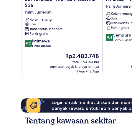
Dubai
The
Spa
Palm Jumeira
The
Palm
Palm Jumeirah
Kolam renan
Palm
Palm
Spa
Resort
Kolam renang
Jumeirah
Transportasi
Spa
&
Parkir gratis
Transportasi bandara
Spa
Parkir gratis
9.4
Sempurn
Palm
9,4
dari
1.639 ulasa
9.2
Jumeirah
Istimewa
9,2
10,
dari
1.286 ulasan
Sempurna,
10,
Harga
Rp2.483.748
1.639
Istimewa,
sekarang
ulasan
1.286
total Rp3.140.184
Rp2.483.748
termasuk pajak & biaya lainnya
ulasan
11 Agu - 12 Agu
Login untuk melihat diskon dan man
banyak reward untuk lebih banyak p
Tentang kawasan sekitar