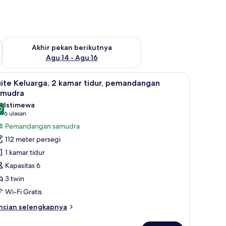
n ini Agu 7 - Agu 9
Periksa ketersediaan untuk akhir pekan berikutnya Agu 14 - A
Akhir pekan berikutnya
Agu 14 - Agu 16
prai premium
 seprai premium
ihat
1 kamar tidur, seprai katun Mesir, dan seprai
9
ite Keluarga, 2 kamar tidur, pemandangan
emua
amudra
oto
Istimewa
0
ntuk
9,0 dari 10
(6
6 ulasan
uite
ulasan)
Pemandangan samudra
eluarga,
112 meter persegi
1 kamar tidur
amar
Kapasitas 6
dur,
3 twin
emandangan
Wi-Fi Gratis
amudra
ncian
ncian selengkapnya
bih
njut