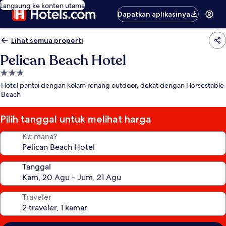
Langsung ke konten utama
Dapatkan aplikasinya
Lihat semua properti
Pelican Beach Hotel
Properti
bintang
Hotel pantai dengan kolam renang outdoor, dekat dengan Horsestable
3.0
Beach
Pilih tanggal untuk melihat harga
Ke mana?
Tanggal
Traveler