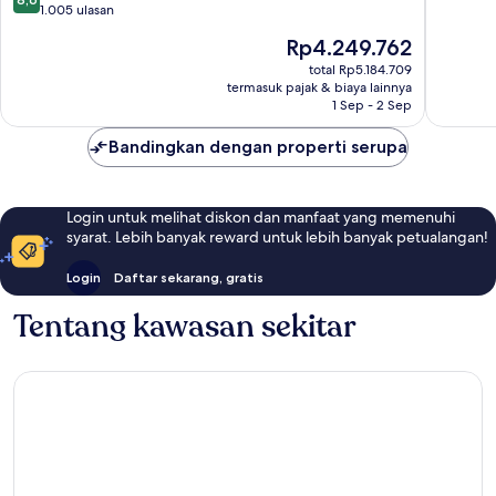
by
10,
dari
1.005 ulasan
Hilton
Sempur
10,
Harga
Rp4.249.762
Grace
871
Luar
sekarang
Bay
ulasan
Biasa,
total Rp5.184.709
Rp4.249.762
termasuk pajak & biaya lainnya
1.005
1 Sep - 2 Sep
ulasan
Bandingkan dengan properti serupa
Login untuk melihat diskon dan manfaat yang memenuhi
syarat. Lebih banyak reward untuk lebih banyak petualangan!
Login
Daftar sekarang, gratis
Tentang kawasan sekitar