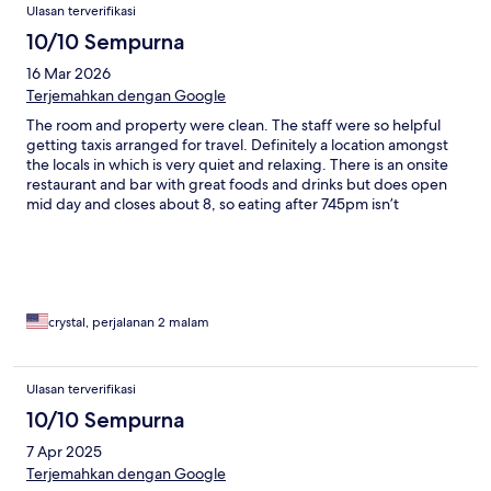
Ulasan terverifikasi
10/10 Sempurna
16 Mar 2026
Terjemahkan dengan Google
The room and property were clean. The staff were so helpful
getting taxis arranged for travel. Definitely a location amongst
the locals in which is very quiet and relaxing. There is an onsite
restaurant and bar with great foods and drinks but does open
mid day and closes about 8, so eating after 745pm isn’t
available. Overall I’d stay again in the oceanfront rooms again!
crystal, perjalanan 2 malam
Ulasan terverifikasi
10/10 Sempurna
7 Apr 2025
Terjemahkan dengan Google