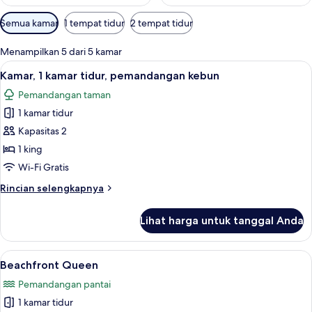
Filter
Semua kamar
1 tempat tidur
2 tempat tidur
tersedia
untuk
Menampilkan 5 dari 5 kamar
kamar
Lihat
Kamar, 1 kamar tidur, pemandangan kebu
3
Kamar, 1 kamar tidur, pemandangan kebun
semua
Pemandangan taman
foto
1 kamar tidur
untuk
Kamar,
Kapasitas 2
1
1 king
kamar
Wi-Fi Gratis
tidur,
Rincian
Rincian selengkapnya
pemandangan
lebih
kebun
lanjut
Lihat harga untuk tanggal Anda
untuk
Kamar,
1
Lihat
Beachfront Queen | Tirai kedap cahaya, 
7
kamar
Beachfront Queen
semua
tidur,
Pemandangan pantai
pemandangan
foto
kebun
1 kamar tidur
untuk