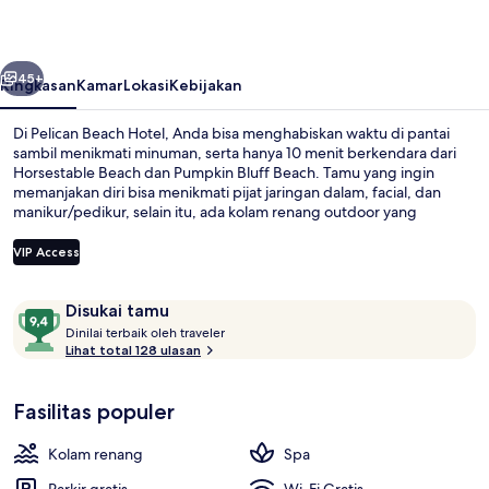
belumnya
Berikutnya
45+
Ringkasan
Kamar
Lokasi
Kebijakan
Di Pelican Beach Hotel, Anda bisa menghabiskan waktu di pantai
sambil menikmati minuman, serta hanya 10 menit berkendara dari
Horsestable Beach dan Pumpkin Bluff Beach. Tamu yang ingin
memanjakan diri bisa menikmati pijat jaringan dalam, facial, dan
manikur/pedikur, selain itu, ada kolam renang outdoor yang
memberikan keseruan untuk semua orang.Restoran sempurna
untuk menikmati camilan, selain itu Anda juga bisa menikmati
VIP Access
minuman dingin di bar/lounge. Selain itu, hotel ini dapat dicapai
dengan berkendara singkat dari Three Mary Cays. Para traveler
Ulasan
9,4
terkesan dengan staf.
Disukai tamu
Beachfront King | Tirai kedap cahaya, s
D
dari
Dinilai terbaik oleh traveler
i
Lihat total 128 ulasan
10,
n
Disukai
i
tamu
Fasilitas populer
l
a
i
Kolam renang
Spa
t