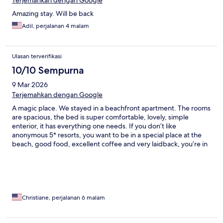
Terjemahkan dengan Google
Amazing stay. Will be back
Adil, perjalanan 4 malam
Ulasan terverifikasi
10/10 Sempurna
9 Mar 2026
Terjemahkan dengan Google
A magic place. We stayed in a beachfront apartment. The rooms
are spacious, the bed is super comfortable, lovely, simple
enterior, it has everything one needs. If you don’t like
anonymous 5* resorts, you want to be in a special place at the
beach, good food, excellent coffee and very laidback, you’re in
the right place. The staff and Donna are fantastic!
Christiane, perjalanan 6 malam