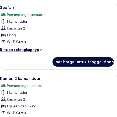
King
Lihat
Seafan | Tirai kedap cahaya, setrika/mej
8
Seafan
semua
Pemandangan samudra
foto
1 kamar tidur
untuk
Seafan
Kapasitas 2
1 king
Wi-Fi Gratis
Rincian
Rincian selengkapnya
lebih
lanjut
Lihat harga untuk tanggal Anda
untuk
Seafan
Lihat
Kamar, 2 kamar tidur | Tirai kedap caha
6
Kamar, 2 kamar tidur
semua
Pemandangan pantai
foto
1 kamar tidur
untuk
Kamar,
Kapasitas 2
2
1 queen dan 1 king
kamar
Wi-Fi Gratis