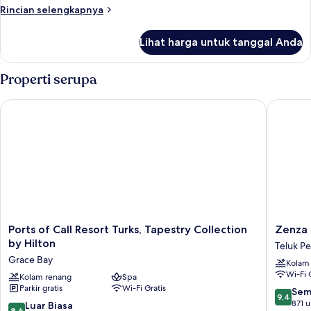
tidur
Rincian
Rincian selengkapnya
lebih
lanjut
Lihat harga untuk tanggal Anda
untuk
Kamar,
2
Properti serupa
kamar
tidur
Ports of Call Resort Turks, Tapestry Collection by Hilton
Zenza Bo
Ports
Zenza
Ports of Call Resort Turks, Tapestry Collection
Zenza 
of
Boutiqu
by Hilton
Teluk P
Call
Hotel
Grace Bay
Kolam
Resort
Teluk
Wi-Fi 
Turks,
Kolam renang
Spa
Penyu
Parkir gratis
Wi-Fi Gratis
Tapestry
9.4
Sem
9,4
Collection
dari
871 u
8.6
Luar Biasa
8,6