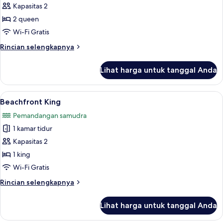
Beachfront
Kapasitas 2
Queen
2 queen
Wi-Fi Gratis
Rincian
Rincian selengkapnya
lebih
lanjut
Lihat harga untuk tanggal Anda
untuk
Beachfront
Queen
Lihat
Beachfront King | Tirai kedap cahaya, s
8
Beachfront King
semua
Pemandangan samudra
foto
1 kamar tidur
untuk
Beachfront
Kapasitas 2
King
1 king
Wi-Fi Gratis
Rincian
Rincian selengkapnya
lebih
lanjut
Lihat harga untuk tanggal Anda
untuk
Beachfront