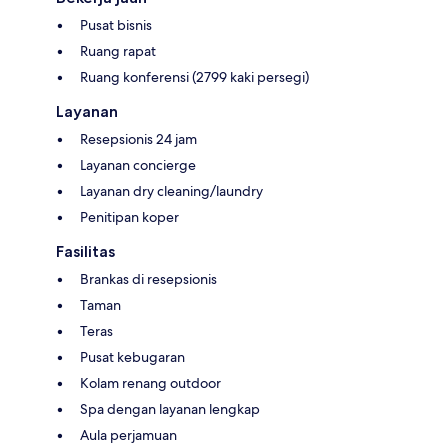
Pusat bisnis
Ruang rapat
Ruang konferensi (2799 kaki persegi)
Layanan
Resepsionis 24 jam
Layanan concierge
Layanan dry cleaning/laundry
Penitipan koper
Fasilitas
Brankas di resepsionis
Taman
Teras
Pusat kebugaran
Kolam renang outdoor
Spa dengan layanan lengkap
Aula perjamuan