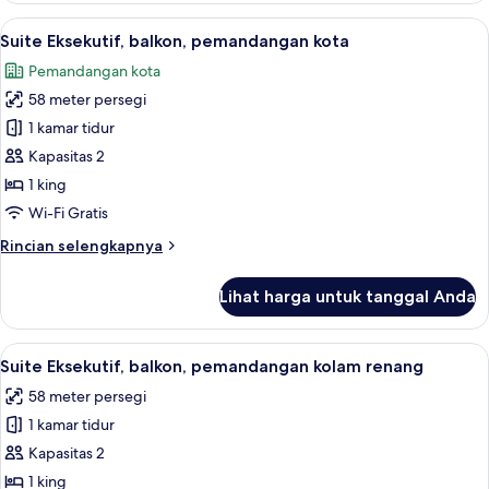
Rooms)
Deluks,
Lihat
Brankas, meja kerja, Wi-Fi gratis, dan s
6
kamar
Suite Eksekutif, balkon, pemandangan kota
semua
terhubung,
Pemandangan kota
pemandangan
foto
kolam
58 meter persegi
untuk
renang
Suite
1 kamar tidur
(Two
Eksekutif,
Rooms)
Kapasitas 2
balkon,
1 king
pemandangan
Wi-Fi Gratis
kota
Rincian
Rincian selengkapnya
lebih
lanjut
Lihat harga untuk tanggal Anda
untuk
Suite
Eksekutif,
Lihat
Brankas, meja kerja, Wi-Fi gratis, dan s
6
balkon,
Suite Eksekutif, balkon, pemandangan kolam renang
semua
pemandangan
58 meter persegi
kota
foto
1 kamar tidur
untuk
Suite
Kapasitas 2
Eksekutif,
1 king