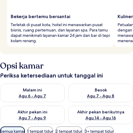
Bekerja bertemu bersantai
Kuline
Terletak di pusat kota, hotel ini menawarkan pusat
Petualan
bisnis, ruang pertemuan, dan layanan spa. Para tamu
dengan m
dapat menikmati layanan kamar 24 jam dan bar di tepi
menawar
kolam renang.
menena
Opsi kamar
Periksa ketersediaan untuk tanggal ini
Periksa ketersediaan untuk malam ini Agu 6 - Agu 7
Periksa ketersediaan untuk be
Malam ini
Besok
Agu 6 - Agu 7
Agu 7 - Agu 8
Periksa ketersediaan untuk akhir pekan ini Agu 7 - Agu 9
Periksa ketersediaan untuk ak
Akhir pekan ini
Akhir pekan berikutnya
Agu 7 - Agu 9
Agu 14 - Agu 16
Filter
Semua kamar
1 tempat tidur
2 tempat tidur
3+ tempat tidur