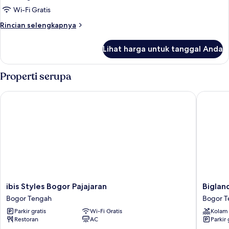
balkon,
Wi-Fi Gratis
pemandangan
Rincian
Rincian selengkapnya
kolam
lebih
renang
lanjut
Lihat harga untuk tanggal Anda
untuk
Suite
Eksekutif,
Properti serupa
balkon,
pemandangan
ibis Styles Bogor Pajajaran
Bigland 
kolam
renang
ibis
Bigland
ibis Styles Bogor Pajajaran
Biglan
Styles
Bogor
Bogor Tengah
Bogor T
Bogor
Hotel
Parkir gratis
Wi-Fi Gratis
Kolam
Pajajaran
Powere
Restoran
AC
Parkir 
Bogor
by