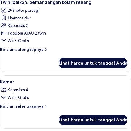
pemandangan
Tempat
Twin, balkon, pemandangan kolam renang
Tidur
foto
kota
29 meter persegi
Double
untuk
atau
1 kamar tidur
Kamar
2
Kapasitas 2
Deluks,
Tempat
Tidur
1
1 double ATAU 2 twin
Twin,
Tempat
Wi-Fi Gratis
pemandangan
Tidur
kota
Rincian
Rincian selengkapnya
Double
lebih
atau
lanjut
Lihat harga untuk tanggal Anda
untuk
2
Kamar
Tempat
Deluks,
Lihat
Brankas, meja kerja, Wi-Fi gratis, dan s
Tidur
12
1
Kamar
semua
Tempat
Twin,
Kapasitas 4
Tidur
foto
balkon,
Double
Wi-Fi Gratis
untuk
pemandangan
atau
Kamar
Rincian
Rincian selengkapnya
kolam
2
lebih
Tempat
renang
lanjut
Tidur
Lihat harga untuk tanggal Anda
untuk
Twin,
Kamar
balkon,