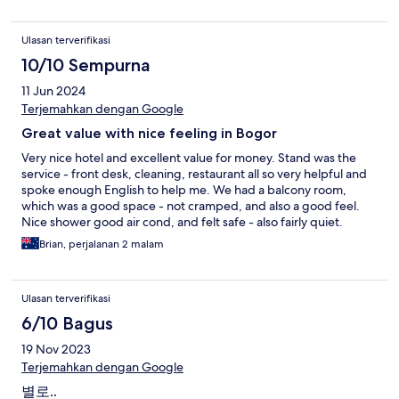
Ulasan terverifikasi
10/10 Sempurna
11 Jun 2024
Terjemahkan dengan Google
Great value with nice feeling in Bogor
Very nice hotel and excellent value for money. Stand was the
service - front desk, cleaning, restaurant all so very helpful and
spoke enough English to help me. We had a balcony room,
which was a good space - not cramped, and also a good feel.
Nice shower good air cond, and felt safe - also fairly quiet.
Location was good - plenty of food and coffee options incl
Brian, perjalanan 2 malam
markets near and a ten minute walk up to the gardens. The only
small criticism is the towels are getting a bit old but still work
fine.
Ulasan terverifikasi
6/10 Bagus
19 Nov 2023
Terjemahkan dengan Google
별로..