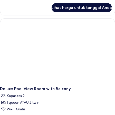
lanjut
Lihat harga untuk tanggal Anda
untuk
Deluxe
Room
City
View
Deluxe Pool View Room with Balcony
Kapasitas 2
1 queen ATAU 2 twin
Wi-Fi Gratis