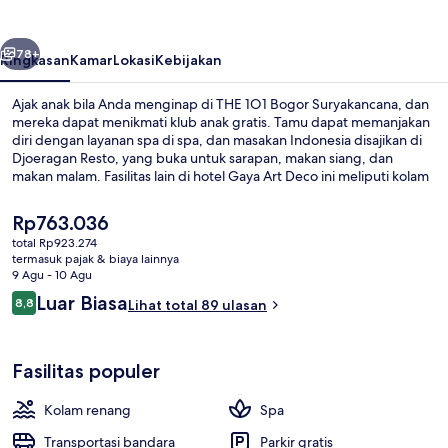
Suryakancana
belumnya
Berikutnya
78+
Ringkasan
Kamar
Lokasi
Kebijakan
Ajak anak bila Anda menginap di THE 1O1 Bogor Suryakancana, dan
mereka dapat menikmati klub anak gratis. Tamu dapat memanjakan
diri dengan layanan spa di spa, dan masakan Indonesia disajikan di
Djoeragan Resto, yang buka untuk sarapan, makan siang, dan
makan malam. Fasilitas lain di hotel Gaya Art Deco ini meliputi kolam
renang outdoor, bar tepi kolam renang, dan pusat kebugaran.
Harga
Rp763.036
saat
total Rp923.274
ini
termasuk pajak & biaya lainnya
Kolam renang outdoor
Rp763.036
9 Agu - 10 Agu
Ulasan
Luar Biasa
8,8
Lihat total 89 ulasan
8,8 dari 10
Fasilitas populer
Kolam renang
Spa
Transportasi bandara
Parkir gratis