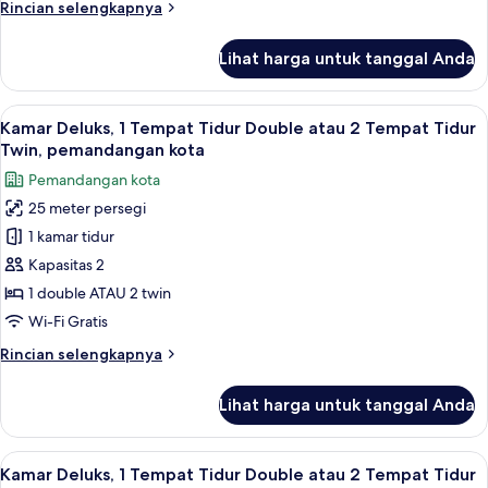
Rincian
Rincian selengkapnya
lebih
lanjut
Lihat harga untuk tanggal Anda
untuk
Deluxe
Pool
Lihat
Pemandangan dari kamar
6
View
Kamar Deluks, 1 Tempat Tidur Double atau 2 Tempat Tidur
semua
Room
Twin, pemandangan kota
with
foto
Pemandangan kota
Balcony
untuk
25 meter persegi
Kamar
1 kamar tidur
Deluks,
1
Kapasitas 2
Tempat
1 double ATAU 2 twin
Tidur
Wi-Fi Gratis
Double
Rincian
Rincian selengkapnya
atau
lebih
2
lanjut
Lihat harga untuk tanggal Anda
untuk
Tempat
Kamar
Tidur
Deluks,
Lihat
Brankas, meja kerja, Wi-Fi gratis, dan s
Twin,
6
1
Kamar Deluks, 1 Tempat Tidur Double atau 2 Tempat Tidur
semua