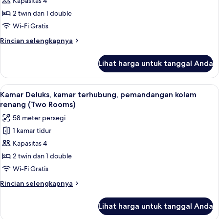
kamar
Kapasitas 4
terhubung,
2 twin dan 1 double
pemandangan
Wi-Fi Gratis
kota
Rincian
Rincian selengkapnya
(Two
lebih
Rooms)
lanjut
Lihat harga untuk tanggal Anda
untuk
Kamar
Deluks,
Lihat
Brankas, meja kerja, Wi-Fi gratis, dan s
8
kamar
Kamar Deluks, kamar terhubung, pemandangan kolam
semua
terhubung,
renang (Two Rooms)
pemandangan
foto
58 meter persegi
kota
untuk
(Two
1 kamar tidur
Kamar
Rooms)
Kapasitas 4
Deluks,
kamar
2 twin dan 1 double
terhubung,
Wi-Fi Gratis
pemandangan
Rincian
Rincian selengkapnya
kolam
lebih
renang
lanjut
Lihat harga untuk tanggal Anda
untuk
(Two
Kamar