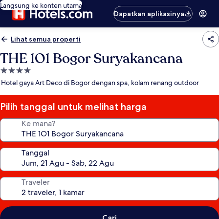
Langsung ke konten utama
Dapatkan aplikasinya
Lihat semua properti
THE 1O1 Bogor Suryakancana
Properti
bintang
Hotel gaya Art Deco di Bogor dengan spa, kolam renang outdoor
4.0
Pilih tanggal untuk melihat harga
Ke mana?
Tanggal
Traveler
Cari