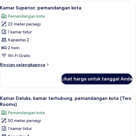
pemandangan
Lihat
Brankas, meja kerja, Wi-Fi gratis, dan s
6
Kamar Superior, pemandangan kota
kolam
semua
renang
Pemandangan kota
foto
22 meter persegi
untuk
Kamar
1 kamar tidur
Superior,
Kapasitas 2
pemandangan
2 twin
kota
Wi-Fi Gratis
Rincian
Rincian selengkapnya
lebih
lanjut
Lihat harga untuk tanggal Anda
untuk
Kamar
Superior,
Lihat
Pemandangan dari kamar
6
pemandangan
Kamar Deluks, kamar terhubung, pemandangan kota (Two
semua
kota
Rooms)
foto
Pemandangan kota
untuk
50 meter persegi
Kamar
1 kamar tidur
Deluks,