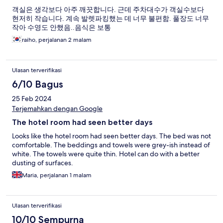
객실은 생각보다 아주 깨끗합니다. 근데 주차대수가 객실수보다
현저히 작습니다. 계속 발렛파킹했는 데 너무 불편함. 풀장도 너무
작아 수영도 안했음..음식은 보통
raiho, perjalanan 2 malam
Ulasan terverifikasi
6/10 Bagus
25 Feb 2024
Terjemahkan dengan Google
The hotel room had seen better days
Looks like the hotel room had seen better days. The bed was not
comfortable. The beddings and towels were grey-ish instead of
white. The towels were quite thin. Hotel can do with a better
dusting of surfaces.
Maria, perjalanan 1 malam
Ulasan terverifikasi
10/10 Sempurna