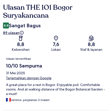
Ulasan THE 1O1 Bogor
Ulasan
Suryakancana
Sangat Bagus
8,8
89 ulasan
8,8
7,6
8,8
Kebersihan
Lokasi
Staf & layanan
Ulasan
Ulasan terverifikasi
10/10 Sempurna
31 Mei 2025
Terjemahkan dengan Google
A great place for a rest in Bogor. Enjoyable poil. Comfortable
rooms. And at walking distance of the Bogor Botanical Garden -
a must!
Jérôme, perjalanan 3 malam