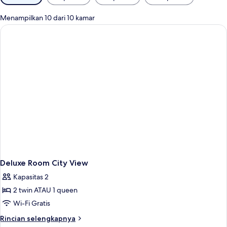
tersedia
untuk
Menampilkan 10 dari 10 kamar
kamar
Deluxe Room City View
Kapasitas 2
2 twin ATAU 1 queen
Wi-Fi Gratis
Rincian
Rincian selengkapnya
lebih