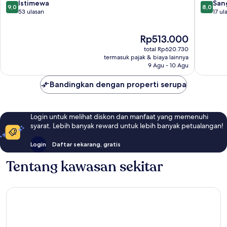
Tengah
Archipe
9.0
8.0
Istimewa
San
9,0
8,0
Bogor
dari
dari
53 ulasan
17 ul
Tengah
10,
10,
Istimewa,
Sangat
Harga
Rp513.000
53
Baik,
sekarang
ulasan
17
total Rp620.730
Rp513.000
ulasan
termasuk pajak & biaya lainnya
9 Agu - 10 Agu
Bandingkan dengan properti serupa
Login untuk melihat diskon dan manfaat yang memenuhi
syarat. Lebih banyak reward untuk lebih banyak petualangan!
Login
Daftar sekarang, gratis
Tentang kawasan sekitar