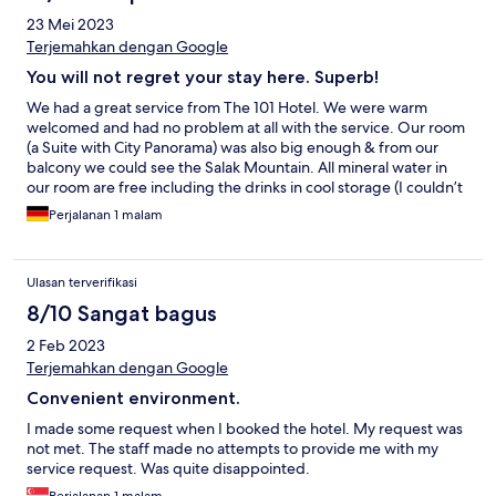
23 Mei 2023
Terjemahkan dengan Google
You will not regret your stay here. Superb!
We had a great service from The 101 Hotel. We were warm
welcomed and had no problem at all with the service. Our room
(a Suite with City Panorama) was also big enough & from our
balcony we could see the Salak Mountain. All mineral water in
our room are free including the drinks in cool storage (I couldn’t
say it’s a refrigerator, because it wasn’t cold at all). The Breakfast
Perjalanan 1 malam
was rich and had many choices (it was also delicious). We could
just simply say, this hotel is superb, more than many Europe
hotel’s that we visited.
Ulasan terverifikasi
8/10 Sangat bagus
2 Feb 2023
Terjemahkan dengan Google
Convenient environment.
I made some request when I booked the hotel. My request was
not met. The staff made no attempts to provide me with my
service request. Was quite disappointed.
Perjalanan 1 malam