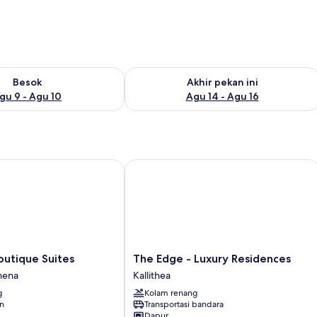
sediaan untuk besok Agu 9 - Agu 10
Periksa ketersediaan untuk akhir pekan
Besok
Akhir pekan ini
gu 9 - Agu 10
Agu 14 - Agu 16
ique Suites
The Edge - Luxury Residences
The
outique Suites
The Edge - Luxury Residences
Edge
hena
Kallithea
-
g
Kolam renang
Luxury
an
Transportasi bandara
Residences
Dapur