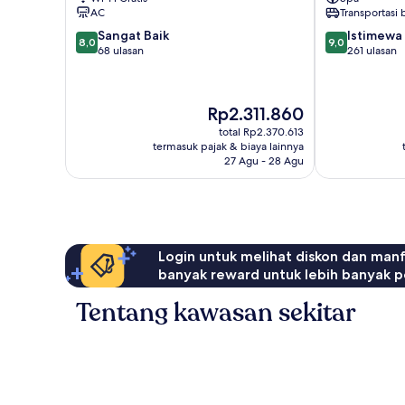
Athena
Kota
AC
Transportasi
Athena
8.0
9.0
Sangat Baik
Istimewa
8,0
9,0
dari
dari
68 ulasan
261 ulasan
10,
10,
Sangat
Istimewa,
Baik,
261
Harga
Rp2.311.860
68
ulasan
sekarang
ulasan
total Rp2.370.613
Rp2.311.860
termasuk pajak & biaya lainnya
27 Agu - 28 Agu
Login untuk melihat diskon dan man
banyak reward untuk lebih banyak p
Tentang kawasan sekitar