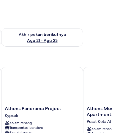
 ini Agu 14 - Agu 16
Periksa ketersediaan untuk akhir pekan berikutnya Agu 21 - A
Akhir pekan berikutnya
Agu 21 - Agu 23
Athens Panorama Project
Athens Mosaico Suites
Athens
Athens
Athens Panorama Project
Athens Mosaico Suit
Panorama
Mosaico
Apartments
Kypseli
Project
Suites
Pusat Kota Athena
Kolam renang
Kypseli
and
Transportasi bandara
Apartments
Kolam renang
Ramah hewan