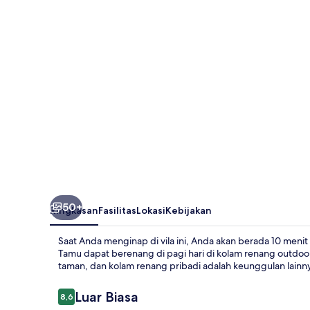
Panorama
View
Villa
50+
Ringkasan
Fasilitas
Lokasi
Kebijakan
Saat Anda menginap di vila ini, Anda akan berada 10 meni
Tamu dapat berenang di pagi hari di kolam renang outdoor 
taman, dan kolam renang pribadi adalah keunggulan lainn
Ulasan
Luar Biasa
8,6
8,6 dari 10