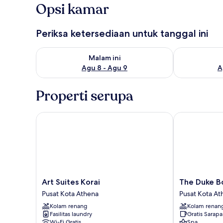
Opsi kamar
Periksa ketersediaan untuk tanggal ini
Periksa ketersediaan untuk malam ini Agu 8 - Agu 9
Periksa keter
Malam ini
Agu 8 - Agu 9
A
Properti serupa
Art Suites Korai
The Duke Bout
Art
The
Art Suites Korai
The Duke B
Suites
Duke
Pusat Kota Athena
Pusat Kota At
Korai
Boutique
Kolam renang
Kolam renan
Pusat
Suites
Fasilitas laundry
Gratis Sarap
Kota
Pusat
Wi-Fi Gratis
Spa