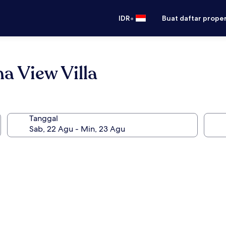
•
IDR
Buat daftar prope
a View Villa
Tanggal