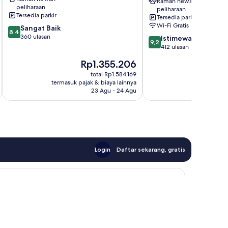
Ramah hewan
Pusat
peliharaan
peliharaan
Kota
Tersedia parkir
Tersedia parkir
Athena
Wi-Fi Gratis
8.4
Sangat Baik
8,4
dari
360 ulasan
9.2
Istimewa
9,2
10,
dari
412 ulasan
Sangat
10,
Harga
Ha
Rp1.355.206
R
Baik,
Istimewa,
sekarang
se
360
412
total Rp1.584.169
Rp1.355.206
Rp
ulasan
termasuk pajak & biaya lainnya
termasuk paj
ulasan
23 Agu - 24 Agu
Login
Daftar sekarang, gratis