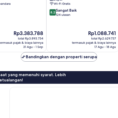
Kallithea
 bandara
Wi-Fi Gratis
8.2
Sangat Baik
8,2
dari
124 ulasan
10,
Sangat
Baik,
Harga
Harga
Rp3.383.788
Rp1.088.741
124
sekarang
sekarang
ulasan
total Rp3.893.734
total Rp2.629.737
Rp3.383.788
Rp1.088.741
termasuk pajak & biaya lainnya
termasuk pajak & biaya lainnya
31 Agu - 1 Sep
17 Agu - 18 Agu
Bandingkan dengan properti serupa
faat yang memenuhi syarat. Lebih
etualangan!