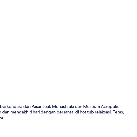
Vila Panoram
t berkendara dari Pasar Loak Monastiraki dan Museum Acropolis.
dan mengakhiri hari dengan bersantai di hot tub relaksasi. Teras,
ya.
Bagian depa