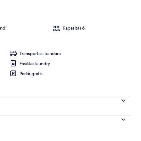
a, 2 kamar tidur, kolam renang pribadi, pemandangan laut | Bathtub spa ou
ndi
Kapasitas 6
Transportasi bandara
Fasilitas laundry
Parkir gratis