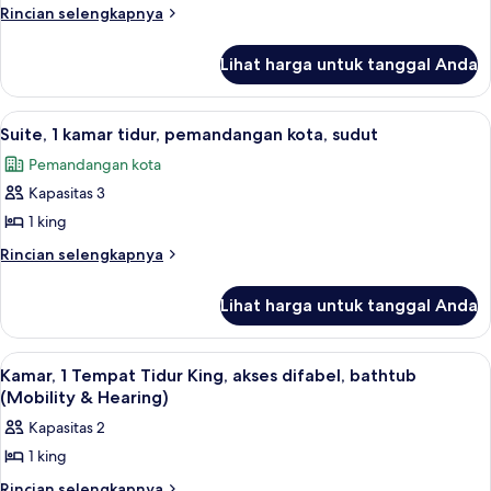
1
Rincian
Rincian selengkapnya
kamar
lebih
lanjut
tidur
Lihat harga untuk tanggal Anda
untuk
Suite,
1
Lihat
Seprai antialergi, brankas, meja kerja,
10
kamar
Suite, 1 kamar tidur, pemandangan kota, sudut
semua
tidur
Pemandangan kota
foto
Kapasitas 3
untuk
Suite,
1 king
1
Rincian
Rincian selengkapnya
kamar
lebih
lanjut
tidur,
Lihat harga untuk tanggal Anda
untuk
pemandangan
Suite,
kota,
1
Lihat
Seprai antialergi, brankas, meja kerja,
4
sudut
kamar
Kamar, 1 Tempat Tidur King, akses difabel, bathtub
semua
tidur,
(Mobility & Hearing)
pemandangan
foto
Kapasitas 2
kota,
untuk
sudut
1 king
Kamar,
1
Rincian
Rincian selengkapnya