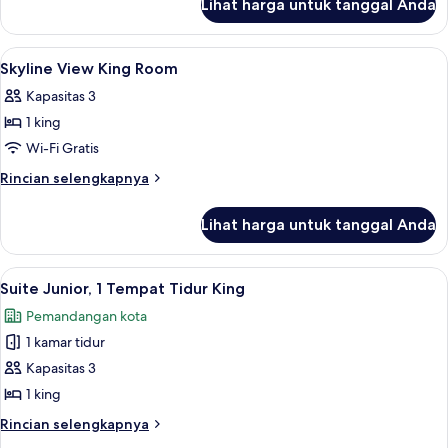
Lihat harga untuk tanggal Anda
untuk
King
Junior
Lihat
Seprai antialergi, brankas, meja kerja,
4
Suite
Skyline View King Room
semua
Kapasitas 3
foto
1 king
untuk
Skyline
Wi-Fi Gratis
View
Rincian
Rincian selengkapnya
King
lebih
lanjut
Room
Lihat harga untuk tanggal Anda
untuk
Skyline
View
Lihat
Seprai antialergi, brankas, meja kerja,
10
King
Suite Junior, 1 Tempat Tidur King
semua
Room
Pemandangan kota
foto
1 kamar tidur
untuk
Suite
Kapasitas 3
Junior,
1 king
1
Rincian
Rincian selengkapnya
Tempat
lebih