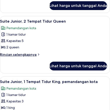
Tidur
lanjut
Lihat harga untuk tanggal Anda
untuk
King
Suite
Junior,
Lihat
Seprai antialergi, brankas, meja kerja,
10
1
Suite Junior, 2 Tempat Tidur Queen
semua
Tempat
Pemandangan kota
Tidur
foto
King
1 kamar tidur
untuk
Suite
Kapasitas 5
Junior,
2 queen
2
Rincian
Rincian selengkapnya
Tempat
lebih
Tidur
lanjut
Lihat harga untuk tanggal Anda
untuk
Queen
Suite
Junior,
Lihat
Seprai antialergi, brankas, meja kerja,
5
2
Suite Junior, 1 Tempat Tidur King, pemandangan kota
semua
Tempat
Pemandangan kota
Tidur
foto
Queen
1 kamar tidur
untuk
Suite
Kapasitas 3
Junior,
1 king