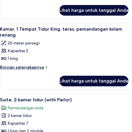
2
lebih
lanjut
Tempat
Lihat harga untuk tanggal Anda
untuk
Tidur
Kamar
Double
Deluks,
Lihat
Kamar, 1 Tempat Tidur King, teras, pem
6
2
Kamar, 1 Tempat Tidur King, teras, pemandangan kolam
semua
Tempat
renang
Tidur
foto
25 meter persegi
Double
untuk
Kapasitas 2
Kamar,
1 king
1
Tempat
Rincian
Rincian selengkapnya
lebih
Tidur
lanjut
King,
Lihat harga untuk tanggal Anda
untuk
teras,
Kamar,
pemandangan
1
Lihat
Suite, 2 kamar tidur (with Parlor) | Sep
11
Tempat
kolam
Suite, 2 kamar tidur (with Parlor)
semua
Tidur
renang
Pemandangan kota
King,
foto
teras,
2 kamar tidur
untuk
pemandangan
Suite,
Kapasitas 7
kolam
2
renang
1 king dan 2 double