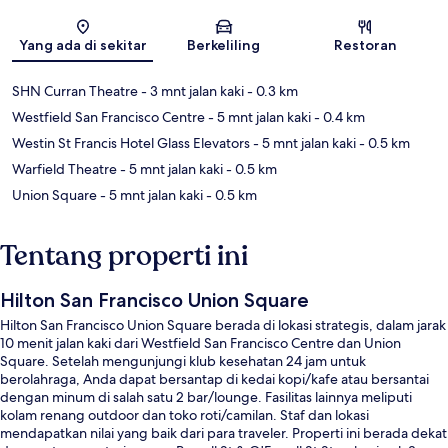
Peta
Yang ada di sekitar
Berkeliling
Restoran
SHN Curran Theatre
- 3 mnt jalan kaki
- 0.3 km
Westfield San Francisco Centre
- 5 mnt jalan kaki
- 0.4 km
Westin St Francis Hotel Glass Elevators
- 5 mnt jalan kaki
- 0.5 km
Warfield Theatre
- 5 mnt jalan kaki
- 0.5 km
Union Square
- 5 mnt jalan kaki
- 0.5 km
Tentang properti ini
Hilton San Francisco Union Square
Hilton San Francisco Union Square berada di lokasi strategis, dalam jarak
10 menit jalan kaki dari Westfield San Francisco Centre dan Union
Square. Setelah mengunjungi klub kesehatan 24 jam untuk
berolahraga, Anda dapat bersantap di kedai kopi/kafe atau bersantai
dengan minum di salah satu 2 bar/lounge. Fasilitas lainnya meliputi
kolam renang outdoor dan toko roti/camilan. Staf dan lokasi
mendapatkan nilai yang baik dari para traveler. Properti ini berada dekat