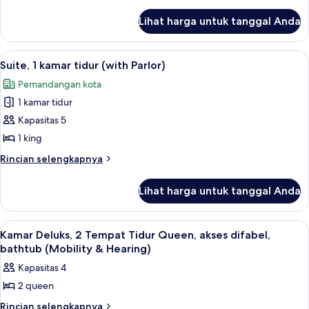
lebih
Tidur
Roll-
Shower)
lanjut
King,
Lihat harga untuk tanggal Anda
in
untuk
akses
Shower)
Kamar,
difabel
1
Lihat
Seprai antialergi, brankas, meja kerja,
11
Tempat
(Mobility
Suite, 1 kamar tidur (with Parlor)
semua
Tidur
&
Pemandangan kota
King,
foto
Hearing,
akses
1 kamar tidur
untuk
Bathtub)
difabel
Suite,
Kapasitas 5
(Mobility
1
&
1 king
Hearing,
kamar
Rincian
Rincian selengkapnya
Bathtub)
tidur
lebih
(with
lanjut
Lihat harga untuk tanggal Anda
untuk
Parlor)
Suite,
1
Lihat
Kamar Deluks, 2 Tempat Tidur Queen, ak
5
kamar
Kamar Deluks, 2 Tempat Tidur Queen, akses difabel,
semua
tidur
bathtub (Mobility & Hearing)
(with
foto
Kapasitas 4
Parlor)
untuk
2 queen
Kamar
Deluks,
Rincian
Rincian selengkapnya