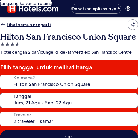
Langsung ke konten utama
Dapatkan aplikasinya
Lihat semua properti
Hilton San Francisco Union Square
Properti
bintang
Hotel dengan 2 bar/lounge, di dekat Westfield San Francisco Centre
4.0
Pilih tanggal untuk melihat harga
Ke mana?
Tanggal
Traveler
Cari