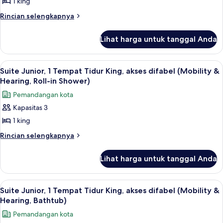
1 king
1
(Mobility
Roll-
&
Tempat
Rincian
Rincian selengkapnya
in
Hearing,
lebih
Tidur
Roll-
Shower)
lanjut
King,
Lihat harga untuk tanggal Anda
in
untuk
akses
Shower)
Suite,
difabel
1
Lihat
Seprai antialergi, brankas, meja kerja,
9
Tempat
(Mobility
Suite Junior, 1 Tempat Tidur King, akses difabel (Mobility &
semua
Tidur
Hearing, Roll-in Shower)
&
King,
foto
Hearing,
Pemandangan kota
akses
untuk
Roll-
difabel
Kapasitas 3
Suite
(Mobility
in
1 king
Junior,
&
Shower)
Hearing,
1
Rincian
Rincian selengkapnya
Roll-
lebih
Tempat
in
lanjut
Tidur
Lihat harga untuk tanggal Anda
Shower)
untuk
King,
Suite
akses
Junior,
Lihat
Seprai antialergi, brankas, meja kerja,
7
1
difabel
Suite Junior, 1 Tempat Tidur King, akses difabel (Mobility &
semua
Tempat
Hearing, Bathtub)
(Mobility
Tidur
foto
&
Pemandangan kota
King,
untuk