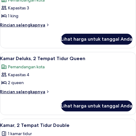
Pemandangan kota
King,
foto
balkon,
Kapasitas 3
untuk
pemandangan
Suite
1 king
kota
Junior,
Rincian
Rincian selengkapnya
1
lebih
lanjut
Tempat
Lihat harga untuk tanggal Anda
untuk
Tidur
Suite
King,
Junior,
Lihat
Kamar Deluks, 2 Tempat Tidur Queen | S
7
sudut
1
Kamar Deluks, 2 Tempat Tidur Queen
semua
Tempat
(Deluxe)
Pemandangan kota
Tidur
foto
King,
Kapasitas 4
untuk
sudut
Kamar
2 queen
(Deluxe)
Deluks,
Rincian
Rincian selengkapnya
2
lebih
lanjut
Tempat
Lihat harga untuk tanggal Anda
untuk
Tidur
Kamar
Queen
Deluks,
Lihat
Kamar, 2 Tempat Tidur Double | Seprai a
5
2
Kamar, 2 Tempat Tidur Double
semua
Tempat
1 kamar tidur
Tidur
foto