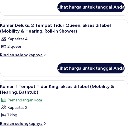
Tempat
lanjut
Shower)
Roll-
Tidur
Lihat harga untuk tanggal Anda
untuk
in
King,
Kamar,
Shower)
1
akses
Lihat
Kamar Deluks, 2 Tempat Tidur Queen, ak
6
Tempat
Kamar Deluks, 2 Tempat Tidur Queen, akses difabel
difabel
semua
Tidur
(Mobility & Hearing, Roll-in Shower)
(Mobility
King,
foto
Kapasitas 4
&
akses
untuk
difabel
Hearing,
2 queen
Kamar
(Mobility
Roll-
Deluks,
Rincian
Rincian selengkapnya
&
in
lebih
Hearing,
2
lanjut
Shower)
Roll-
Tempat
Lihat harga untuk tanggal Anda
untuk
in
Tidur
Kamar
Shower)
Deluks,
Queen,
Lihat
Seprai antialergi, brankas, meja kerja,
6
2
Kamar, 1 Tempat Tidur King, akses difabel (Mobility &
akses
semua
Tempat
Hearing, Bathtub)
difabel
Tidur
foto
Pemandangan kota
(Mobility
Queen,
untuk
akses
&
Kapasitas 2
Kamar,
difabel
Hearing,
1 king
1
(Mobility
Roll-
&
Tempat
Rincian
Rincian selengkapnya
in
Hearing,