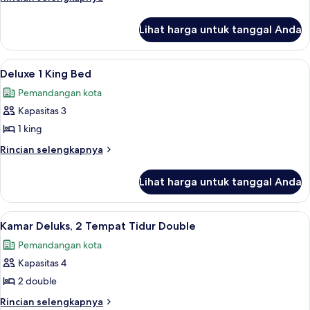
lebih
2
lanjut
Tempat
Lihat harga untuk tanggal Anda
untuk
Tidur
Kamar
Deluks,
Queen,
Lihat
Deluxe 1 King Bed | Seprai antialergi, 
9
2
Deluxe 1 King Bed
akses
semua
Tempat
difabel,
Pemandangan kota
Tidur
foto
bathtub
Queen,
Kapasitas 3
untuk
akses
(Mobility
Deluxe
1 king
difabel,
&
1
bathtub
Rincian
Rincian selengkapnya
Hearing)
(Mobility
King
lebih
&
lanjut
Bed
Lihat harga untuk tanggal Anda
Hearing)
untuk
Deluxe
1
Lihat
Kamar Deluks, 2 Tempat Tidur Double | 
9
King
Kamar Deluks, 2 Tempat Tidur Double
semua
Bed
Pemandangan kota
foto
Kapasitas 4
untuk
Kamar
2 double
Deluks,
Rincian
Rincian selengkapnya