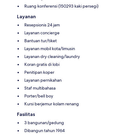
Ruang konferensi (150293 kaki persegi)
Layanan
Resepsionis 24 jam
Layanan concierge
Bantuan tur/tiket
Layanan mobil kota/limusin
Layanan dry cleaning/laundry
Koran gratis di lobi
Penitipan koper
Layanan pernikahan
Staf multibahasa
Porter/bell boy
Kursi berjemur kolam renang
Fasilitas
3 bangunan/gedung
Dibangun tahun 1964