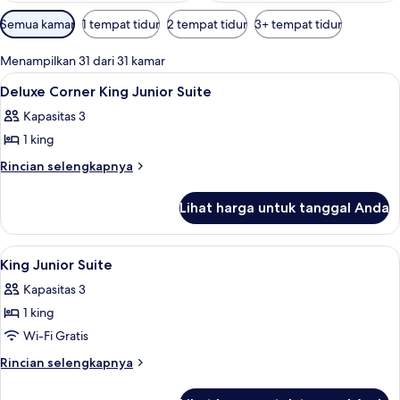
Filter
Semua kamar
1 tempat tidur
2 tempat tidur
3+ tempat tidur
tersedia
untuk
Menampilkan 31 dari 31 kamar
kamar
Lihat
Seprai antialergi, brankas, meja kerja,
5
Deluxe Corner King Junior Suite
semua
Kapasitas 3
foto
1 king
untuk
Deluxe
Rincian
Rincian selengkapnya
lebih
Corner
lanjut
King
Lihat harga untuk tanggal Anda
untuk
Junior
Deluxe
Suite
Corner
Lihat
Seprai antialergi, brankas, meja kerja,
6
King
King Junior Suite
semua
Junior
Kapasitas 3
Suite
foto
1 king
untuk
King
Wi-Fi Gratis
Junior
Rincian
Rincian selengkapnya
Suite
lebih
lanjut