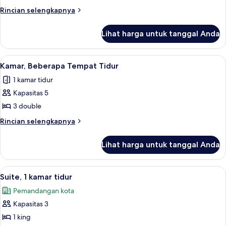
1
Rincian
Rincian selengkapnya
Tempat
lebih
Tidur
lanjut
Lihat harga untuk tanggal Anda
untuk
King,
Suite
pemandangan
Junior,
Lihat
Kamar, Beberapa Tempat Tidur | Seprai 
kota
4
1
Kamar, Beberapa Tempat Tidur
semua
Tempat
1 kamar tidur
Tidur
foto
King,
Kapasitas 5
untuk
pemandangan
Kamar,
3 double
kota
Beberapa
Rincian
Rincian selengkapnya
Tempat
lebih
lanjut
Tidur
Lihat harga untuk tanggal Anda
untuk
Kamar,
Beberapa
Lihat
Suite, 1 kamar tidur | Seprai antialergi
12
Tempat
Suite, 1 kamar tidur
semua
Tidur
Pemandangan kota
foto
Kapasitas 3
untuk
Suite,
1 king