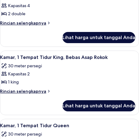
Queen
Kapasitas 4
untuk
Kamar,
2 double
2
Rincian
Rincian selengkapnya
Tempat
lebih
lanjut
Tidur
Lihat harga untuk tanggal Anda
untuk
Double
Kamar,
2
Lihat
Seprai antialergi, brankas, meja kerja,
5
Tempat
Kamar, 1 Tempat Tidur King, Bebas Asap Rokok
semua
Tidur
30 meter persegi
Double
foto
Kapasitas 2
untuk
Kamar,
1 king
1
Rincian
Rincian selengkapnya
Tempat
lebih
lanjut
Tidur
Lihat harga untuk tanggal Anda
untuk
King,
Kamar,
Bebas
1
Lihat
Kamar, 1 Tempat Tidur Queen | Seprai a
4
Asap
Tempat
Kamar, 1 Tempat Tidur Queen
semua
Tidur
Rokok
30 meter persegi
King,
foto