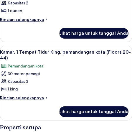
Bebas
Kapasitas 2
untuk
Asap
Kamar,
1 queen
Rokok
1
Rincian
Rincian selengkapnya
Tempat
lebih
lanjut
Tidur
Lihat harga untuk tanggal Anda
untuk
Queen
Kamar,
1
Lihat
Seprai antialergi, brankas, meja kerja,
8
Tempat
Kamar, 1 Tempat Tidur King, pemandangan kota (Floors 20-
semua
Tidur
44)
Queen
foto
Pemandangan kota
untuk
30 meter persegi
Kamar,
Kapasitas 3
1
Tempat
1 king
Tidur
Rincian
Rincian selengkapnya
King,
lebih
lanjut
pemandangan
Lihat harga untuk tanggal Anda
untuk
kota
Kamar,
(Floors
1
Properti serupa
20-
Tempat