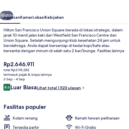
Union
Square
belumnya
Berikutnya
253+
Ringkasan
Kamar
Lokasi
Kebijakan
Hilton San Francisco Union Square berada di lokasi strategis, dalam
jarak 10 menit jalan kaki dari Westfield San Francisco Centre dan
Union Square. Setelah mengunjungi klub kesehatan 24 jam untuk
berolahraga, Anda dapat bersantap di kedai kopi/kafe atau
bersantai dengan minum di salah satu 2 bar/lounge. Fasilitas lainnya
meliputi kolam renang outdoor dan toko roti/camilan. Staf dan lokasi
mendapatkan nilai yang baik dari para traveler. Properti ini berada
Harga
Rp2.646.911
dekat dengan transportasi umum: Powell St & O'Farrell St Stop
saat
total Rp3.115.282
berjarak 3 menit dan Powell St & Geary Blvd Stop berjarak 4 menit.
ini
termasuk pajak & biaya lainnya
2 bar/lounge, bar di atap dan lounge 
Rp2.646.911
3 Sep - 4 Sep
Ulasan
Luar Biasa
8,6
Lihat total 1.523 ulasan
8,6 dari 10
Fasilitas populer
Kolam renang
Ramah hewan peliharaan
Tersedia parkir
Wi-Fi Gratis