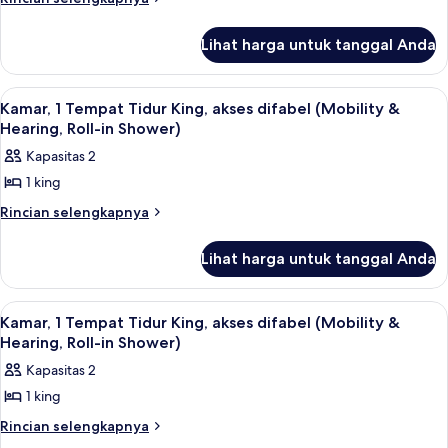
lebih
Tempat
lanjut
Tidur
Lihat harga untuk tanggal Anda
untuk
King,
Kamar,
1
akses
Lihat
Seprai antialergi, brankas, meja kerja,
6
Tempat
Kamar, 1 Tempat Tidur King, akses difabel (Mobility &
difabel,
semua
Tidur
Hearing, Roll-in Shower)
bathtub
King,
foto
Kapasitas 2
(Mobility
akses
untuk
difabel,
&
1 king
Kamar,
bathtub
Hearing)
1
Rincian
Rincian selengkapnya
(Mobility
lebih
&
Tempat
lanjut
Hearing)
Tidur
Lihat harga untuk tanggal Anda
untuk
King,
Kamar,
1
akses
Lihat
Seprai antialergi, brankas, meja kerja,
7
Tempat
Kamar, 1 Tempat Tidur King, akses difabel (Mobility &
difabel
semua
Tidur
Hearing, Roll-in Shower)
(Mobility
King,
foto
Kapasitas 2
&
akses
untuk
difabel
Hearing,
1 king
Kamar,
(Mobility
Roll-
1
Rincian
Rincian selengkapnya
&
in
lebih
Hearing,