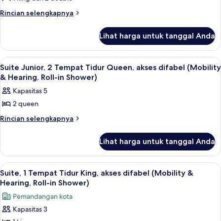
kamar
Rincian
Rincian selengkapnya
tidur
lebih
(with
lanjut
Lihat harga untuk tanggal Anda
untuk
Parlor)
Suite,
2
Lihat
Seprai antialergi, brankas, meja kerja,
6
kamar
Suite Junior, 2 Tempat Tidur Queen, akses difabel (Mobility
semua
tidur
& Hearing, Roll-in Shower)
(with
foto
Kapasitas 5
Parlor)
untuk
2 queen
Suite
Junior,
Rincian
Rincian selengkapnya
lebih
2
lanjut
Tempat
Lihat harga untuk tanggal Anda
untuk
Tidur
Suite
Junior,
Queen,
Lihat
Suite, 1 Tempat Tidur King, akses difab
6
2
Suite, 1 Tempat Tidur King, akses difabel (Mobility &
akses
semua
Tempat
Hearing, Roll-in Shower)
difabel
Tidur
foto
Pemandangan kota
(Mobility
Queen,
untuk
akses
&
Kapasitas 3
Suite,
difabel
Hearing,