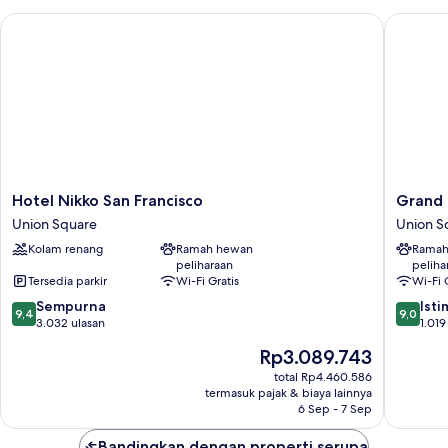
Tidur
44)
Hotel Nikko San Francisco
Grand Hy
King,
pemandangan
kota
(Floors
20-
44)
Hotel
Grand
Hotel Nikko San Francisco
Grand 
Nikko
Hyatt
Union Square
Union S
San
San
Kolam renang
Ramah hewan
Ramah
Francisco
Francisc
peliharaan
peliha
Union
Union
Tersedia parkir
Wi-Fi Gratis
Wi-Fi 
Square
Square
9.4
9.0
Sempurna
Ist
9,4
9,0
dari
dari
3.032 ulasan
1.019
10,
10,
Harga
Rp3.089.743
Sempurna,
Istimew
sekarang
3.032
1.019
total Rp4.460.586
Rp3.089.743
termasuk pajak & biaya lainnya
ulasan
ulasan
6 Sep - 7 Sep
Bandingkan dengan properti serupa