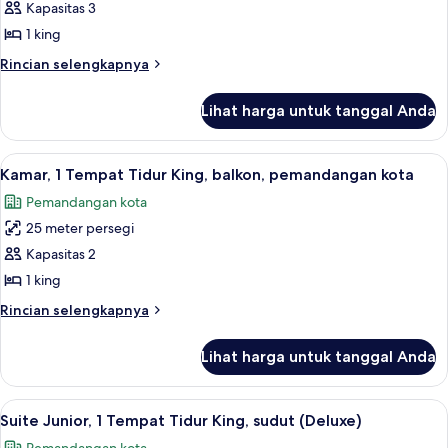
Hearing,
akses
Kapasitas 3
Suite
difabel
Roll-
1 king
Junior,
(Mobility
in
&
1
Rincian
Rincian selengkapnya
Shower)
Hearing,
lebih
Tempat
Roll-
lanjut
Tidur
Lihat harga untuk tanggal Anda
in
untuk
King,
Shower)
Suite
akses
Junior,
Lihat
Kamar, 1 Tempat Tidur King, balkon, pe
8
1
difabel
Kamar, 1 Tempat Tidur King, balkon, pemandangan kota
semua
Tempat
(Mobility
Pemandangan kota
Tidur
foto
&
King,
25 meter persegi
untuk
Hearing,
akses
Kamar,
Kapasitas 2
difabel
Bathtub)
1
(Mobility
1 king
&
Tempat
Rincian
Rincian selengkapnya
Hearing,
Tidur
lebih
Bathtub)
King,
lanjut
Lihat harga untuk tanggal Anda
untuk
balkon,
Kamar,
pemandangan
1
Lihat
Seprai antialergi, brankas, meja kerja,
kota
8
Tempat
Suite Junior, 1 Tempat Tidur King, sudut (Deluxe)
semua
Tidur