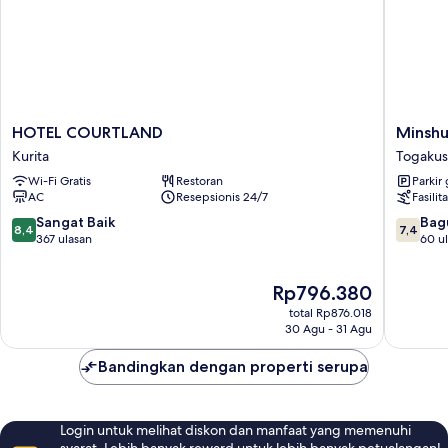
HOTEL
Minshu
HOTEL COURTLAND
Minshu
COURTLAND
Rindo
Kurita
Togakus
Kurita
Togakus
Wi-Fi Gratis
Restoran
Parkir 
AC
Resepsionis 24/7
Fasilita
8.4
7.4
Sangat Baik
Bag
8,4
7,4
dari
dari
367 ulasan
60 u
10,
10,
Sangat
Bagus,
Harga
Rp796.380
Baik,
60
sekarang
367
ulasan
total Rp876.018
Rp796.380
ulasan
30 Agu - 31 Agu
Bandingkan dengan properti serupa
Login untuk melihat diskon dan manfaat yang memenuhi
syarat. Lebih banyak reward untuk lebih banyak petualangan!