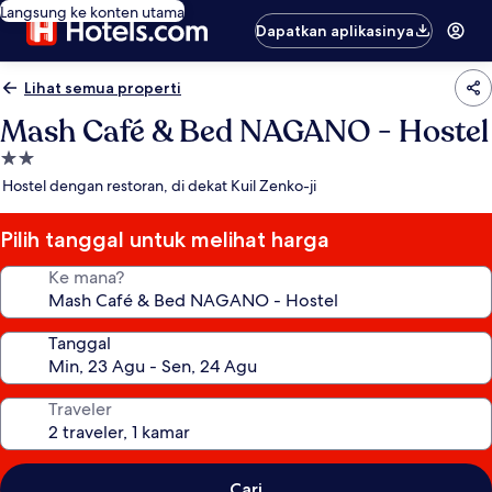
Langsung ke konten utama
Dapatkan aplikasinya
Lihat semua properti
Mash Café & Bed NAGANO - Hostel
Properti
bintang
Hostel dengan restoran, di dekat Kuil Zenko-ji
2.0
Pilih tanggal untuk melihat harga
Ke mana?
Tanggal
Traveler
Cari