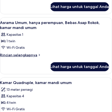
campuran,
lanjut
Bebas
Lihat harga untuk tanggal Anda
untuk
Asap
Asrama
Rokok,
Umum,
Lihat
Asrama Umum, hanya perempuan, Beba
12
asrama
kamar
Asrama Umum, hanya perempuan, Bebas Asap Rokok,
semua
campuran,
kamar mandi umum
mandi
Bebas
foto
umum
Kapasitas 1
Asap
untuk
Rokok,
1 twin
Asrama
kamar
Wi-Fi Gratis
Umum,
mandi
umum
hanya
Rincian
Rincian selengkapnya
lebih
perempuan,
lanjut
Bebas
Lihat harga untuk tanggal Anda
untuk
Asap
Asrama
Rokok,
Umum,
Lihat
Kamar Quadruple, kamar mandi umum |
5
hanya
kamar
Kamar Quadruple, kamar mandi umum
semua
perempuan,
mandi
13 meter persegi
Bebas
foto
umum
Asap
Kapasitas 4
untuk
Rokok,
Kamar
4 twin
kamar
Quadruple,
mandi
Wi-Fi Gratis