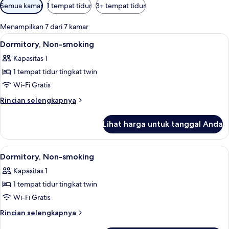
Filter
Semua kamar
1 tempat tidur
3+ tempat tidur
tersedia
untuk
Menampilkan 7 dari 7 kamar
kamar
Lihat
Tirai kedap cahaya dan Wi-Fi gratis
2
Dormitory, Non-smoking
semua
Kapasitas 1
foto
1 tempat tidur tingkat twin
untuk
Dormitory,
Wi-Fi Gratis
Non-
Rincian
Rincian selengkapnya
smoking
lebih
lanjut
Lihat harga untuk tanggal Anda
untuk
Dormitory,
Non-
Lihat
Tirai kedap cahaya dan Wi-Fi gratis
3
smoking
Dormitory, Non-smoking
semua
Kapasitas 1
foto
1 tempat tidur tingkat twin
untuk
Dormitory,
Wi-Fi Gratis
Non-
Rincian
Rincian selengkapnya
smoking
lebih