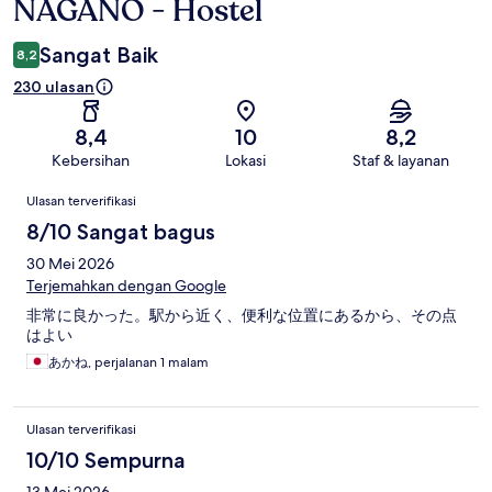
NAGANO - Hostel
Sangat Baik
8,2
230 ulasan
8,4
10
8,2
Kebersihan
Lokasi
Staf & layanan
Ulasan
Ulasan terverifikasi
8/10 Sangat bagus
30 Mei 2026
Terjemahkan dengan Google
非常に良かった。駅から近く、便利な位置にあるから、その点
はよい
あかね, perjalanan 1 malam
Ulasan terverifikasi
10/10 Sempurna