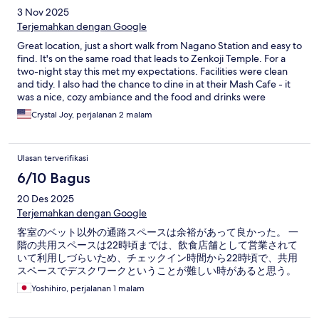
3 Nov 2025
Terjemahkan dengan Google
Great location, just a short walk from Nagano Station and easy to
find. It's on the same road that leads to Zenkoji Temple. For a
two-night stay this met my expectations. Facilities were clean
and tidy. I also had the chance to dine in at their Mash Cafe - it
was a nice, cozy ambiance and the food and drinks were
delicious. Staff both at check-in counter and cafe were very
Crystal Joy, perjalanan 2 malam
friendly.
Ulasan terverifikasi
6/10 Bagus
20 Des 2025
Terjemahkan dengan Google
客室のベット以外の通路スペースは余裕があって良かった。 一
階の共用スペースは22時頃までは、飲食店舗として営業されて
いて利用しづらいため、チェックイン時間から22時頃で、共用
スペースでデスクワークということが難しい時があると思う。
Yoshihiro, perjalanan 1 malam