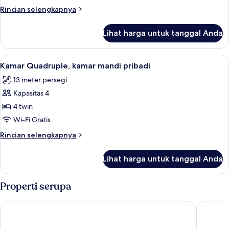
umum
kamar
Rincian
Rincian selengkapnya
mandi
lebih
umum
lanjut
Lihat harga untuk tanggal Anda
untuk
Kamar
Quadruple,
Lihat
Kamar Quadruple, kamar mandi pribadi
5
kamar
Kamar Quadruple, kamar mandi pribadi
semua
mandi
13 meter persegi
umum
foto
Kapasitas 4
untuk
Kamar
4 twin
Quadruple,
Wi-Fi Gratis
kamar
Rincian
Rincian selengkapnya
mandi
lebih
pribadi
lanjut
Lihat harga untuk tanggal Anda
untuk
Kamar
Quadruple,
Properti serupa
kamar
mandi
HOTEL COURTLAND
Minshuk
pribadi