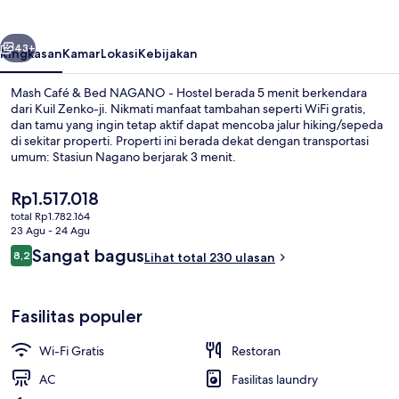
Bed
NAGANO
belumnya
Berikutnya
-
43+
Ringkasan
Kamar
Lokasi
Kebijakan
Hostel
Mash Café & Bed NAGANO - Hostel berada 5 menit berkendara
dari Kuil Zenko-ji. Nikmati manfaat tambahan seperti WiFi gratis,
dan tamu yang ingin tetap aktif dapat mencoba jalur hiking/sepeda
di sekitar properti. Properti ini berada dekat dengan transportasi
umum: Stasiun Nagano berjarak 3 menit.
Harga
Rp1.517.018
saat
total Rp1.782.164
ini
23 Agu - 24 Agu
Restoran
Rp1.517.018
Ulasan
Sangat bagus
8,2
Lihat total 230 ulasan
8,2 dari 10
Fasilitas populer
Wi-Fi Gratis
Restoran
AC
Fasilitas laundry