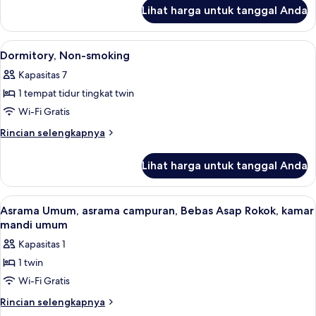
lanjut
Lihat harga untuk tanggal Anda
untuk
Dormitory,
Non-
Lihat
Tirai kedap cahaya dan Wi-Fi gratis
3
smoking
Dormitory, Non-smoking
semua
Kapasitas 7
foto
1 tempat tidur tingkat twin
untuk
Dormitory,
Wi-Fi Gratis
Non-
Rincian
Rincian selengkapnya
smoking
lebih
lanjut
Lihat harga untuk tanggal Anda
untuk
Dormitory,
Non-
Lihat
Asrama Umum, asrama campuran, Bebas
13
smoking
Asrama Umum, asrama campuran, Bebas Asap Rokok, kamar
semua
mandi umum
foto
Kapasitas 1
untuk
1 twin
Asrama
Wi-Fi Gratis
Umum,
asrama
Rincian
Rincian selengkapnya
lebih