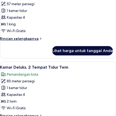
King
57 meter persegi
untuk
Kamar
1 kamar tidur
Deluks,
Kapasitas 4
1
1 king
Tempat
Wi-Fi Gratis
Tidur
Rincian
Rincian selengkapnya
King
lebih
(Monas
lanjut
Lihat harga untuk tanggal Anda
View)
untuk
Kamar
Deluks,
Lihat
Kamar Deluks, 2 Tempat Tidur Twin | S
7
1
Kamar Deluks, 2 Tempat Tidur Twin
semua
Tempat
Pemandangan kota
Tidur
foto
King
85 meter persegi
untuk
(Monas
Kamar
1 kamar tidur
View)
Deluks,
Kapasitas 4
2
2 twin
Tempat
Wi-Fi Gratis
Tidur
Rincian
Rincian selengkapnya