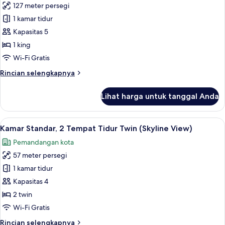
Twin
127 meter persegi
untuk
(Monas
Park,
1 kamar tidur
View)
Deluxe
Kapasitas 5
Suite
1 king
(Monas
Wi-Fi Gratis
View)
Rincian
Rincian selengkapnya
lebih
lanjut
Lihat harga untuk tanggal Anda
untuk
Park,
Deluxe
Lihat
Seprai premium, minibar, brankas, dan
8
Suite
Kamar Standar, 2 Tempat Tidur Twin (Skyline View)
semua
(Monas
Pemandangan kota
View)
foto
57 meter persegi
untuk
Kamar
1 kamar tidur
Standar,
Kapasitas 4
2
2 twin
Tempat
Wi-Fi Gratis
Tidur
Rincian
Rincian selengkapnya