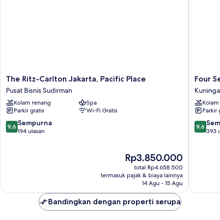
The
Four
The Ritz-Carlton Jakarta, Pacific Place
Four S
Ritz-
Seasons
Pusat Bisnis Sudirman
Kuninga
Carlton
Hotel
Kolam renang
Spa
Kolam
Jakarta,
Jakarta
Parkir gratis
Wi-Fi Gratis
Parkir 
Pacific
Kuninga
Place
Timur
9.6
9.6
Sempurna
Sem
9,6
9,6
Pusat
dari
dari
194 ulasan
393 
Bisnis
10,
10,
Sudirman
Sempurna,
Sempur
Harga
Rp3.850.000
194
393
sekarang
ulasan
ulasan
total Rp4.658.500
Rp3.850.000
termasuk pajak & biaya lainnya
14 Agu - 15 Agu
Bandingkan dengan properti serupa