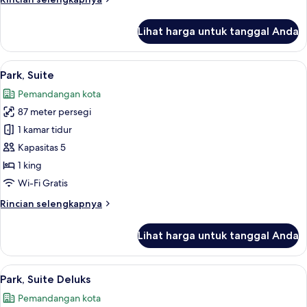
Twin
lebih
lanjut
Lihat harga untuk tanggal Anda
untuk
Kamar
Deluks,
Lihat
Seprai premium, minibar, brankas, dan
6
2
Park, Suite
semua
Tempat
Pemandangan kota
Tidur
foto
Twin
87 meter persegi
untuk
Park,
1 kamar tidur
Suite
Kapasitas 5
1 king
Wi-Fi Gratis
Rincian
Rincian selengkapnya
lebih
lanjut
Lihat harga untuk tanggal Anda
untuk
Park,
Suite
Lihat
Eksterior
8
Park, Suite Deluks
semua
Pemandangan kota
foto