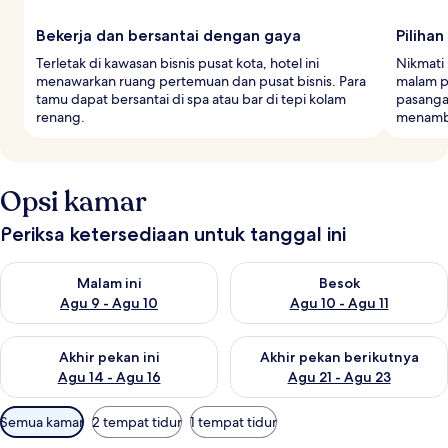
Bekerja dan bersantai dengan gaya
Piliha
Terletak di kawasan bisnis pusat kota, hotel ini
Nikmati
menawarkan ruang pertemuan dan pusat bisnis. Para
malam p
tamu dapat bersantai di spa atau bar di tepi kolam
pasanga
renang.
menamb
Opsi kamar
Periksa ketersediaan untuk tanggal ini
Periksa ketersediaan untuk malam ini Agu 9 - Agu 10
Periksa ketersediaan untuk be
Malam ini
Besok
Agu 9 - Agu 10
Agu 10 - Agu 11
Periksa ketersediaan untuk akhir pekan ini Agu 14 - Agu 16
Periksa ketersediaan untuk ak
Akhir pekan ini
Akhir pekan berikutnya
Agu 14 - Agu 16
Agu 21 - Agu 23
Filter
Semua kamar
2 tempat tidur
1 tempat tidur
tersedia