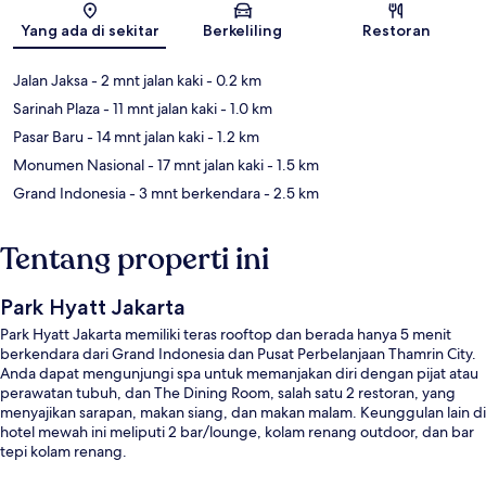
Yang ada di sekitar
Berkeliling
Restoran
Jalan Jaksa
- 2 mnt jalan kaki
- 0.2 km
Sarinah Plaza
- 11 mnt jalan kaki
- 1.0 km
Pasar Baru
- 14 mnt jalan kaki
- 1.2 km
Monumen Nasional
- 17 mnt jalan kaki
- 1.5 km
Grand Indonesia
- 3 mnt berkendara
- 2.5 km
Tentang properti ini
Park Hyatt Jakarta
Park Hyatt Jakarta memiliki teras rooftop dan berada hanya 5 menit
berkendara dari Grand Indonesia dan Pusat Perbelanjaan Thamrin City.
Anda dapat mengunjungi spa untuk memanjakan diri dengan pijat atau
perawatan tubuh, dan The Dining Room, salah satu 2 restoran, yang
menyajikan sarapan, makan siang, dan makan malam. Keunggulan lain di
hotel mewah ini meliputi 2 bar/lounge, kolam renang outdoor, dan bar
tepi kolam renang.