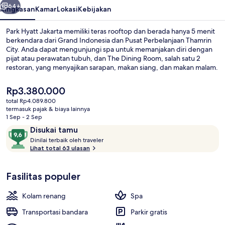
64+
Ringkasan
Kamar
Lokasi
Kebijakan
Park Hyatt Jakarta memiliki teras rooftop dan berada hanya 5 menit
berkendara dari Grand Indonesia dan Pusat Perbelanjaan Thamrin
City. Anda dapat mengunjungi spa untuk memanjakan diri dengan
pijat atau perawatan tubuh, dan The Dining Room, salah satu 2
restoran, yang menyajikan sarapan, makan siang, dan makan malam.
Keunggulan lain di hotel mewah ini meliputi 2 bar/lounge, kolam
renang outdoor, dan bar tepi kolam renang.
Harga
Rp3.380.000
saat
total Rp4.089.800
ini
termasuk pajak & biaya lainnya
Kolam renang outdoor, dengan payun
Rp3.380.000
1 Sep - 2 Sep
Ulasan
9,6
Disukai tamu
D
dari
Dinilai terbaik oleh traveler
i
Lihat total 63 ulasan
10,
n
Disukai
i
tamu
Fasilitas populer
l
a
i
Kolam renang
Spa
t
Transportasi bandara
Parkir gratis
e