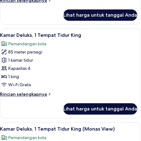
Rincian selengkapnya
King
lebih
lanjut
Lihat harga untuk tanggal Anda
untuk
Kamar
Standar,
Lihat
Kamar Deluks, 1 Tempat Tidur King | S
7
1
Kamar Deluks, 1 Tempat Tidur King
semua
Tempat
Pemandangan kota
Tidur
foto
King
85 meter persegi
untuk
Kamar
1 kamar tidur
Deluks,
Kapasitas 4
1
1 king
Tempat
Wi-Fi Gratis
Tidur
Rincian
Rincian selengkapnya
King
lebih
lanjut
Lihat harga untuk tanggal Anda
untuk
Kamar
Deluks,
Lihat
Kamar Deluks, 1 Tempat Tidur King (Mo
7
1
Kamar Deluks, 1 Tempat Tidur King (Monas View)
semua
Tempat
Pemandangan kota
Tidur
foto