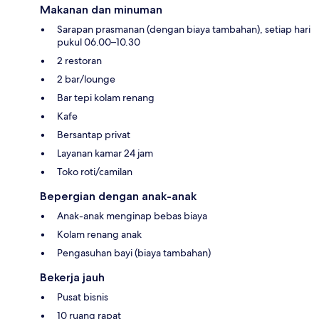
Makanan dan minuman
Sarapan prasmanan (dengan biaya tambahan), setiap hari
pukul 06.00–10.30
2 restoran
2 bar/lounge
Bar tepi kolam renang
Kafe
Bersantap privat
Layanan kamar 24 jam
Toko roti/camilan
Bepergian dengan anak-anak
Anak-anak menginap bebas biaya
Kolam renang anak
Pengasuhan bayi (biaya tambahan)
Bekerja jauh
Pusat bisnis
10 ruang rapat