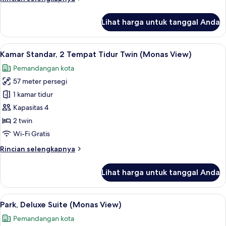
lebih
lanjut
Lihat harga untuk tanggal Anda
untuk
Park,
Suite
Lihat
Seprai premium, minibar, brankas, dan
8
(Monas
Kamar Standar, 2 Tempat Tidur Twin (Monas View)
semua
View)
Pemandangan kota
foto
57 meter persegi
untuk
Kamar
1 kamar tidur
Standar,
Kapasitas 4
2
2 twin
Tempat
Wi-Fi Gratis
Tidur
Rincian
Rincian selengkapnya
Twin
lebih
(Monas
lanjut
Lihat harga untuk tanggal Anda
View)
untuk
Kamar
Standar,
Lihat
Eksterior
8
2
Park, Deluxe Suite (Monas View)
semua
Tempat
Pemandangan kota
Tidur
foto