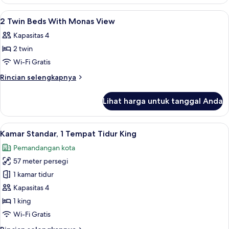
Park
Suite
Lihat
Lobi
12
King
2 Twin Beds With Monas View
semua
Kapasitas 4
foto
2 twin
untuk
2
Wi-Fi Gratis
Twin
Rincian
Rincian selengkapnya
Beds
lebih
lanjut
With
Lihat harga untuk tanggal Anda
untuk
Monas
2
View
Twin
Lihat
Kamar Standar, 1 Tempat Tidur King | 
7
Beds
Kamar Standar, 1 Tempat Tidur King
semua
With
Pemandangan kota
Monas
foto
View
57 meter persegi
untuk
Kamar
1 kamar tidur
Standar,
Kapasitas 4
1
1 king
Tempat
Wi-Fi Gratis
Tidur
Rincian