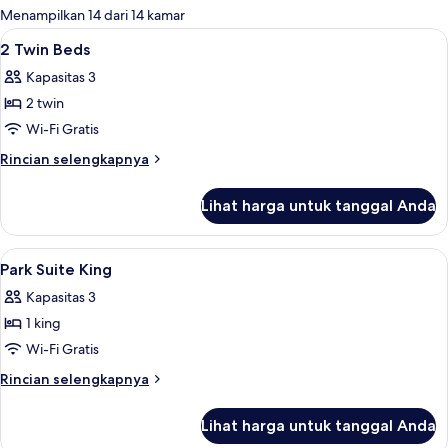
untuk
Menampilkan 14 dari 14 kamar
kamar
Lihat
Seprai premium, minibar, brankas, dan
1
2 Twin Beds
semua
Kapasitas 3
foto
2 twin
untuk
2
Wi-Fi Gratis
Twin
Rincian
Rincian selengkapnya
Beds
lebih
lanjut
Lihat harga untuk tanggal Anda
untuk
2
Twin
Lihat
Lobi
14
Beds
Park Suite King
semua
Kapasitas 3
foto
1 king
untuk
Park
Wi-Fi Gratis
Suite
Rincian
Rincian selengkapnya
King
lebih
lanjut
Lihat harga untuk tanggal Anda
untuk