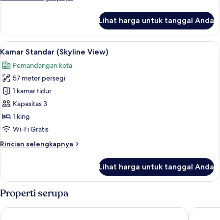
Twin
lebih
(Skyline
lanjut
Lihat harga untuk tanggal Anda
View)
untuk
Kamar
Standar,
Lihat
Kamar Standar (Skyline View) | Seprai
7
2
Kamar Standar (Skyline View)
semua
Tempat
Pemandangan kota
Tidur
foto
Twin
57 meter persegi
untuk
(Skyline
Kamar
1 kamar tidur
View)
Standar
Kapasitas 3
(Skyline
1 king
View)
Wi-Fi Gratis
Rincian
Rincian selengkapnya
lebih
lanjut
Lihat harga untuk tanggal Anda
untuk
Kamar
Standar
Properti serupa
(Skyline
View)
The Ritz-Carlton Jakarta, Pacific Place
Four Sea