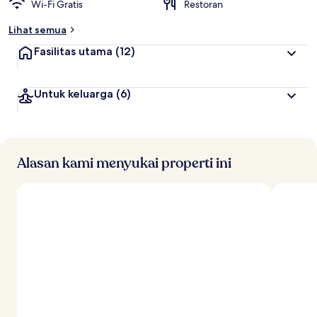
Wi-Fi Gratis
Restoran
r
b
Lihat semua
a
i
Fasilitas utama
(12)
k
o
Untuk keluarga
(6)
l
e
h
t
r
Alasan kami menyukai properti ini
a
v
e
l
e
r