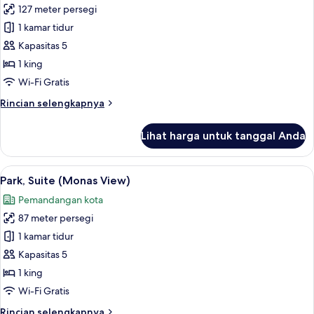
127 meter persegi
untuk
Park,
1 kamar tidur
Suite
Kapasitas 5
Deluks
1 king
Wi-Fi Gratis
Rincian
Rincian selengkapnya
lebih
lanjut
Lihat harga untuk tanggal Anda
untuk
Park,
Suite
Lihat
Seprai premium, minibar, brankas, dan
6
Deluks
Park, Suite (Monas View)
semua
Pemandangan kota
foto
87 meter persegi
untuk
Park,
1 kamar tidur
Suite
Kapasitas 5
(Monas
1 king
View)
Wi-Fi Gratis
Rincian
Rincian selengkapnya