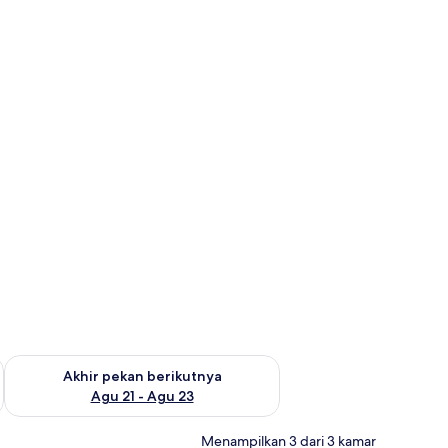
 ini Agu 14 - Agu 16
Periksa ketersediaan untuk akhir pekan berikutnya Agu 21 - A
Akhir pekan berikutnya
Agu 21 - Agu 23
Menampilkan 3 dari 3 kamar