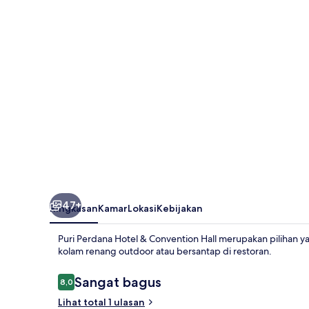
&
Convention
Hall
47+
Ringkasan
Kamar
Lokasi
Kebijakan
Puri Perdana Hotel & Convention Hall merupakan pilihan y
kolam renang outdoor atau bersantap di restoran.
Ulasan
Sangat bagus
8,0
8,0 dari 10
Lihat total 1 ulasan