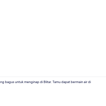
Kolam renan
ang bagus untuk menginap di Blitar. Tamu dapat bermain air di
Tempat mak