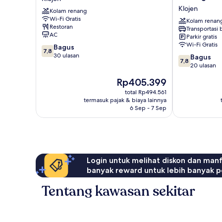
Klojen
Hotel
Klojen
Kolam renang
Basuki
Wi-Fi Gratis
Rahmat
Kolam renan
Restoran
Transportasi
Malang
AC
Parkir gratis
Klojen
Wi-Fi Gratis
7.8
Bagus
7,8
dari
30 ulasan
7.8
Bagus
7,8
10,
dari
20 ulasan
Bagus,
10,
Harga
Rp405.399
30
Bagus,
sekarang
ulasan
20
total Rp494.561
Rp405.399
termasuk pajak & biaya lainnya
ulasan
6 Sep - 7 Sep
Login untuk melihat diskon dan man
banyak reward untuk lebih banyak p
Tentang kawasan sekitar