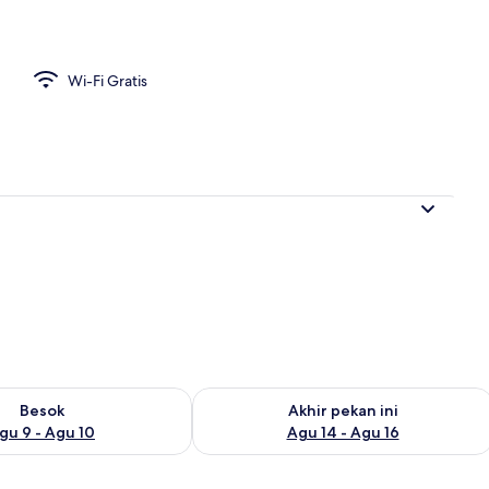
Wi-Fi Gratis
sediaan untuk besok Agu 9 - Agu 10
Periksa ketersediaan untuk akhir pekan
Besok
Akhir pekan ini
gu 9 - Agu 10
Agu 14 - Agu 16