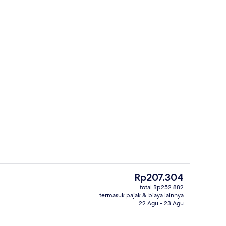
g outdoor
Tempat makan
Harga
Rp207.304
saat
total Rp252.882
ini
termasuk pajak & biaya lainnya
an outdoor
Halaman properti
Rp207.304
22 Agu - 23 Agu