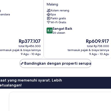
Hotel
Malang
and
g
Convention
Kolam renang
 bandara
Spa
Malang
Parkir gratis
Wi-Fi Gratis
8.0
Sangat Baik
8,0
dari
26 ulasan
10,
Harga
Harga
Rp377.107
Rp609.917
Sangat
sekarang
sekarang
Baik,
total Rp456.300
total Rp738.000
Rp377.107
Rp609.917
termasuk pajak & biaya lainnya
termasuk pajak & biaya lainnya
26
9 Agu - 10 Agu
9 Agu - 10 Agu
ulasan
Bandingkan dengan properti serupa
faat yang memenuhi syarat. Lebih
etualangan!