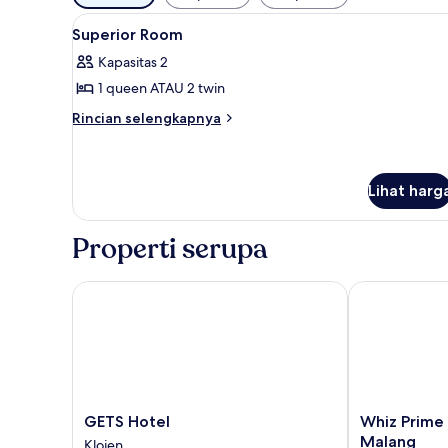
tersedia
Lihat
Kamar
untuk
12
Superior Room
semua
kamar
Kapasitas 2
foto
1 queen ATAU 2 twin
untuk
Superior
Rincian
Rincian selengkapnya
lebih
Room
lanjut
untuk
Superior
Lihat harg
Room
Properti serupa
GETS Hotel
Whiz Prime H
GETS
Whiz
GETS Hotel
Whiz Prime
Hotel
Prime
Malang
Klojen