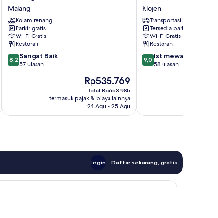
&
Guest
Malang
Klojen
Conventions
House
Malang
Kolam renang
Klojen
Transportasi bandara
Parkir gratis
Tersedia parkir
Malang
Wi-Fi Gratis
Wi-Fi Gratis
Restoran
Restoran
8.2
9.0
Sangat Baik
Istimewa
8,2
9,0
dari
dari
57 ulasan
58 ulasan
10,
10,
Harga
Rp535.769
Sangat
Istimewa,
sekarang
Baik,
58
total Rp653.985
Rp535.769
termasuk pajak & biaya lainnya
termasuk paj
57
ulasan
24 Agu - 25 Agu
ulasan
Login
Daftar sekarang, gratis