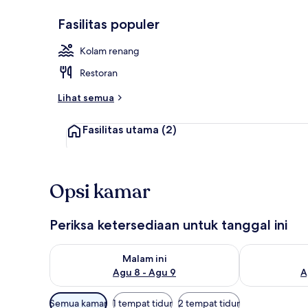
Fasilitas populer
Eksterior
Kolam renang
Restoran
Lihat semua
Fasilitas utama
(2)
Opsi kamar
Periksa ketersediaan untuk tanggal ini
Periksa ketersediaan untuk malam ini Agu 8 - Agu 9
Periksa keter
Malam ini
Agu 8 - Agu 9
A
Filter
Semua kamar
1 tempat tidur
2 tempat tidur