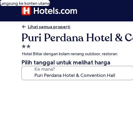
Langsung ke konten utama
Lihat semua properti
Puri Perdana Hotel & C
Properti
bintang
Hotel Blitar dengan kolam renang outdoor, restoran
2.0
Pilih tanggal untuk melihat harga
Ke mana?
Galeri
foto
untuk
Puri
Perdana
Hotel