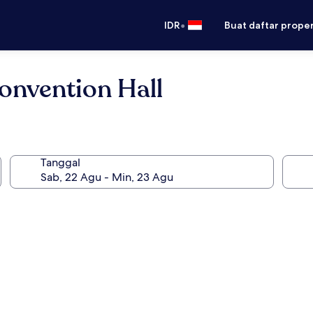
•
IDR
Buat daftar prope
onvention Hall
Tanggal