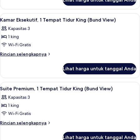
untuk
Tidur
Kamar
King
Eksekutif,
Lihat
Televisi LCD 42-inci dengan saluran TV
6
1
Kamar Eksekutif, 1 Tempat Tidur King (Bund View)
semua
Tempat
Kapasitas 3
Tidur
foto
King
1 king
untuk
Kamar
Wi-Fi Gratis
Eksekutif,
Rincian
Rincian selengkapnya
1
lebih
lanjut
Tempat
Lihat harga untuk tanggal Anda
untuk
Tidur
Kamar
King
Eksekutif,
Lihat
Televisi LCD 42-inci dengan saluran TV
6
(Bund
1
Suite Premium, 1 Tempat Tidur King (Bund View)
semua
Tempat
View)
Kapasitas 3
Tidur
foto
King
1 king
untuk
(Bund
Suite
Wi-Fi Gratis
View)
Premium,
Rincian
Rincian selengkapnya
1
lebih
lanjut
Tempat
Lihat harga untuk tanggal Anda
untuk