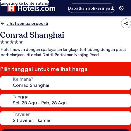
Langsung ke konten utama
Dapatkan aplikasinya
Lihat semua properti
Conrad Shanghai
Properti
bintang
Hotel mewah dengan spa layanan lengkap, terhubung dengan pusat
5.0
perbelanjaan, di dekat Distrik Pertokoan Nanjing Road
Pilih tanggal untuk melihat harga
Ke mana?
Tanggal
Traveler