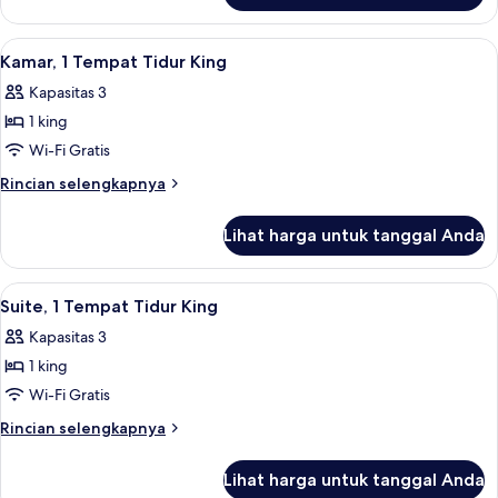
Tidur
Suite
King
Premium,
Lihat
Kamar, 1 Tempat Tidur King | Area kelu
7
(Bund
1
Kamar, 1 Tempat Tidur King
semua
Tempat
View)
Kapasitas 3
Tidur
foto
King
1 king
untuk
(Bund
Kamar,
Wi-Fi Gratis
View)
1
Rincian
Rincian selengkapnya
Tempat
lebih
lanjut
Tidur
Lihat harga untuk tanggal Anda
untuk
King
Kamar,
1
Lihat
Televisi LCD 42-inci dengan saluran TV
8
Tempat
Suite, 1 Tempat Tidur King
semua
Tidur
Kapasitas 3
King
foto
1 king
untuk
Suite,
Wi-Fi Gratis
1
Rincian
Rincian selengkapnya
Tempat
lebih
lanjut
Tidur
Lihat harga untuk tanggal Anda
untuk