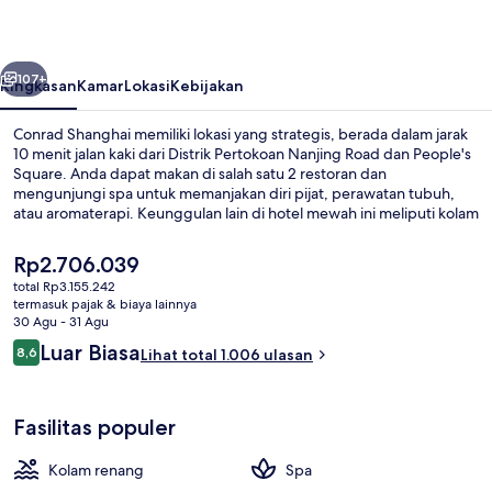
belumnya
Berikutnya
107+
Ringkasan
Kamar
Lokasi
Kebijakan
Conrad Shanghai memiliki lokasi yang strategis, berada dalam jarak
10 menit jalan kaki dari Distrik Pertokoan Nanjing Road dan People's
Square. Anda dapat makan di salah satu 2 restoran dan
mengunjungi spa untuk memanjakan diri pijat, perawatan tubuh,
atau aromaterapi. Keunggulan lain di hotel mewah ini meliputi kolam
renang indoor, bar/lounge, dan klub kesehatan 24 jam. Para traveler
terkesan dengan lokasi. Transportasi umum berada tidak jauh:
Harga
Rp2.706.039
Stasiun People's Square berjarak 11 menit dan Stasiun Dashijie
saat
total Rp3.155.242
berjarak 11 menit.
ini
termasuk pajak & biaya lainnya
Restoran
Rp2.706.039
30 Agu - 31 Agu
Ulasan
Luar Biasa
8,6
Lihat total 1.006 ulasan
8,6 dari 10
Fasilitas populer
Kolam renang
Spa