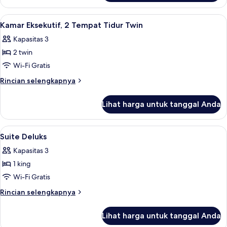
Tidur
Kamar
Twin
Deluks,
Lihat
Televisi LCD 42-inci dengan saluran TV
6
(High
2
Kamar Eksekutif, 2 Tempat Tidur Twin
semua
Tempat
Floor)
Kapasitas 3
Tidur
foto
Twin
2 twin
untuk
(High
Kamar
Wi-Fi Gratis
Floor)
Eksekutif,
Rincian
Rincian selengkapnya
2
lebih
lanjut
Tempat
Lihat harga untuk tanggal Anda
untuk
Tidur
Kamar
Twin
Eksekutif,
Lihat
Televisi LCD 42-inci dengan saluran TV
7
2
Suite Deluks
semua
Tempat
Kapasitas 3
Tidur
foto
Twin
1 king
untuk
Suite
Wi-Fi Gratis
Deluks
Rincian
Rincian selengkapnya
lebih
lanjut
Lihat harga untuk tanggal Anda
untuk