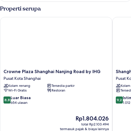
Properti serupa
Crowne Plaza Shanghai Nanjing Road by IHG
Shanghai
Crowne
Shangha
Crowne Plaza Shanghai Nanjing Road by IHG
Shangh
Plaza
Marriott
Pusat Kota Shanghai
Pusat K
Shanghai
Marquis
Kolam renang
Tersedia parkir
Kolam
Nanjing
City
Wi-Fi Gratis
Restoran
Tersed
Road
Centre
by
Pusat
8.8
9.2
Luar Biasa
Ist
8,8
9,2
IHG
Kota
dari
dari
654 ulasan
1.012
Pusat
Shangha
10,
10,
Kota
Luar
Istimew
Harga
Rp1.804.026
Shanghai
Biasa,
1.012
sekarang
654
ulasan
total Rp2.103.494
Rp1.804.026
ulasan
termasuk pajak & biaya lainnya