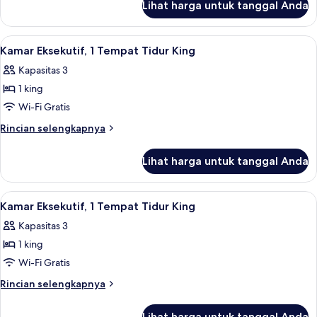
Tempat
Lihat harga untuk tanggal Anda
untuk
Tidur
Kamar
King
Deluks,
Lihat
Televisi LCD 42-inci dengan saluran TV
9
(High
1
Kamar Eksekutif, 1 Tempat Tidur King
semua
Tempat
Floor)
Kapasitas 3
Tidur
foto
King
1 king
untuk
(High
Kamar
Wi-Fi Gratis
Floor)
Eksekutif,
Rincian
Rincian selengkapnya
1
lebih
lanjut
Tempat
Lihat harga untuk tanggal Anda
untuk
Tidur
Kamar
King
Eksekutif,
Lihat
Televisi LCD 42-inci dengan saluran TV
6
1
Kamar Eksekutif, 1 Tempat Tidur King
semua
Tempat
Kapasitas 3
Tidur
foto
King
1 king
untuk
Kamar
Wi-Fi Gratis
Eksekutif,
Rincian
Rincian selengkapnya
1
lebih
lanjut
Tempat
Lihat harga untuk tanggal Anda