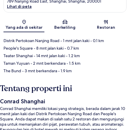
789 Nanjing Road East, Shanghai, Shanghai, 200001
Lihat di peta
Peta
Yang ada di sekitar
Berkeliling
Restoran
Distrik Pertokoan Nanjing Road
- 1 mnt jalan kaki
- 0.1 km
People's Square
- 8 mnt jalan kaki
- 0.7 km
Teater Shanghai
- 14 mnt jalan kaki
- 1.2 km
Taman Yuyuan
- 2 mnt berkendara
- 1.5 km
The Bund
- 3 mnt berkendara
- 1.9 km
Tentang properti ini
Conrad Shanghai
Conrad Shanghai memiliki lokasi yang strategis, berada dalam jarak 10
menit jalan kaki dari Distrik Pertokoan Nanjing Road dan People's
Square. Anda dapat makan di salah satu 2 restoran dan mengunjungi
spa untuk memanjakan diri pijat, perawatan tubuh, atau aromaterapi.
Keunggulan lain di hotel mewah ini meliputi kolam renang indoor,