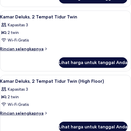
King
Suite
Presidensial,
Lihat
Minibar, brankas, meja kerja, dan tira
8
1
Kamar Deluks, 2 Tempat Tidur Twin
semua
Tempat
Kapasitas 3
Tidur
foto
King
2 twin
untuk
Kamar
Wi-Fi Gratis
Deluks,
Rincian
Rincian selengkapnya
2
lebih
lanjut
Tempat
Lihat harga untuk tanggal Anda
untuk
Tidur
Kamar
Twin
Deluks,
Lihat
Minibar, brankas, meja kerja, dan tira
5
2
Kamar Deluks, 2 Tempat Tidur Twin (High Floor)
semua
Tempat
Kapasitas 3
Tidur
foto
Twin
2 twin
untuk
Kamar
Wi-Fi Gratis
Deluks,
Rincian
Rincian selengkapnya
2
lebih
lanjut
Tempat
Lihat harga untuk tanggal Anda
untuk