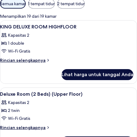
Filter
Semua kamar
1 tempat tidur
2 tempat tidur
tersedia
untuk
Menampilkan 19 dari 19 kamar
kamar
Lihat
Minibar, brankas, meja kerja, dan tira
5
KING DELUXE ROOM HIGHFLOOR
semua
Kapasitas 2
foto
1 double
untuk
KING
Wi-Fi Gratis
DELUXE
Rincian
Rincian selengkapnya
ROOM
lebih
lanjut
HIGHFLOOR
Lihat harga untuk tanggal Anda
untuk
KING
DELUXE
Lihat
Minibar, brankas, meja kerja, dan tira
8
ROOM
Deluxe Room (2 Beds) (Upper Floor)
semua
HIGHFLOOR
Kapasitas 2
foto
2 twin
untuk
Deluxe
Wi-Fi Gratis
Room
Rincian
Rincian selengkapnya
(2
lebih