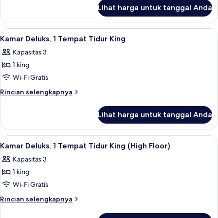
lanjut
Beds)
Lihat harga untuk tanggal Anda
untuk
(Upper
Deluxe
Floor)
Room
Lihat
Kamar Deluks, 1 Tempat Tidur King | Mi
7
(2
Kamar Deluks, 1 Tempat Tidur King
semua
Beds)
Kapasitas 3
(Upper
foto
Floor)
1 king
untuk
Kamar
Wi-Fi Gratis
Deluks,
Rincian
Rincian selengkapnya
1
lebih
lanjut
Tempat
Lihat harga untuk tanggal Anda
untuk
Tidur
Kamar
King
Deluks,
Lihat
Kamar Deluks, 1 Tempat Tidur King (Hig
5
1
Kamar Deluks, 1 Tempat Tidur King (High Floor)
semua
Tempat
Kapasitas 3
Tidur
foto
King
1 king
untuk
Kamar
Wi-Fi Gratis
Deluks,
Rincian
Rincian selengkapnya
1
lebih
lanjut