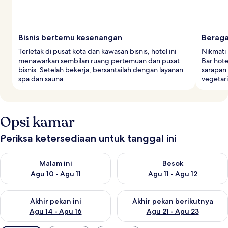
Bisnis bertemu kesenangan
Beraga
Terletak di pusat kota dan kawasan bisnis, hotel ini
Nikmati 
menawarkan sembilan ruang pertemuan dan pusat
Bar hot
bisnis. Setelah bekerja, bersantailah dengan layanan
sarapan
spa dan sauna.
vegetari
Opsi kamar
Periksa ketersediaan untuk tanggal ini
Periksa ketersediaan untuk malam ini Agu 10 - Agu 11
Periksa ketersediaan untuk be
Malam ini
Besok
Agu 10 - Agu 11
Agu 11 - Agu 12
Periksa ketersediaan untuk akhir pekan ini Agu 14 - Agu 16
Periksa ketersediaan untuk ak
Akhir pekan ini
Akhir pekan berikutnya
Agu 14 - Agu 16
Agu 21 - Agu 23