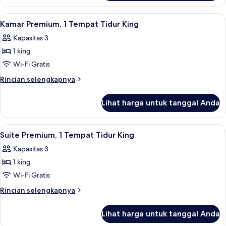
King
Suite,
1
Lihat
Kamar Premium, 1 Tempat Tidur King | 
5
Tempat
Kamar Premium, 1 Tempat Tidur King
semua
Tidur
Kapasitas 3
King
foto
1 king
untuk
Kamar
Wi-Fi Gratis
Premium,
Rincian
Rincian selengkapnya
1
lebih
lanjut
Tempat
Lihat harga untuk tanggal Anda
untuk
Tidur
Kamar
King
Premium,
Lihat
Suite Premium, 1 Tempat Tidur King | A
8
1
Suite Premium, 1 Tempat Tidur King
semua
Tempat
Kapasitas 3
Tidur
foto
King
1 king
untuk
Suite
Wi-Fi Gratis
Premium,
Rincian
Rincian selengkapnya
1
lebih
lanjut
Tempat
Lihat harga untuk tanggal Anda
untuk
Tidur
Suite