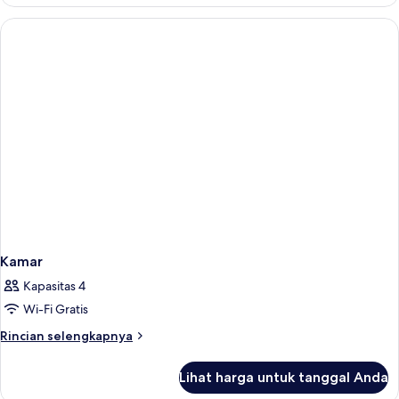
Suite
Deluks
Kamar
Kapasitas 4
Wi-Fi Gratis
Rincian
Rincian selengkapnya
lebih
lanjut
Lihat harga untuk tanggal Anda
untuk
Kamar