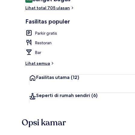
8,2 dari 10
Lihat total 705 ulasan
Kios check-i
Fasilitas populer
Parkir gratis
Restoran
Bar
Lihat semua
Fasilitas utama
(12)
Seperti di rumah sendiri
(6)
Opsi kamar