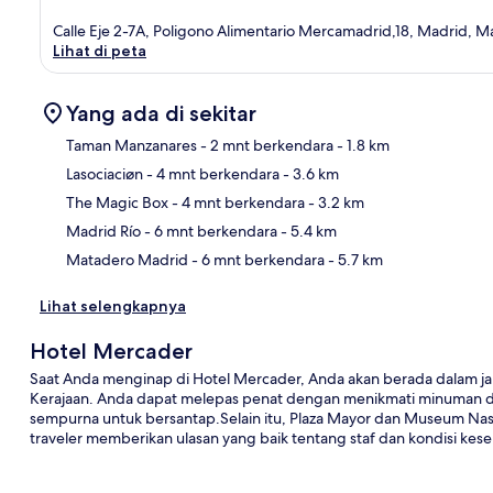
Calle Eje 2-7A, Poligono Alimentario Mercamadrid,18, Madrid, 
Lihat di peta
Yang ada di sekitar
Taman Manzanares
- 2 mnt berkendara
- 1.8 km
Lasociaciøn
- 4 mnt berkendara
- 3.6 km
Pet
The Magic Box
- 4 mnt berkendara
- 3.2 km
Madrid Río
- 6 mnt berkendara
- 5.4 km
Matadero Madrid
- 6 mnt berkendara
- 5.7 km
Lihat selengkapnya
Hotel Mercader
Saat Anda menginap di Hotel Mercader, Anda akan berada dalam jara
Kerajaan. Anda dapat melepas penat dengan menikmati minuman di
sempurna untuk bersantap.Selain itu, Plaza Mayor dan Museum Nas
traveler memberikan ulasan yang baik tentang staf dan kondisi kese