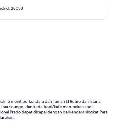
Madrid, 28053
a
k 15 menit berkendara dari Taman El Retiro dan Istana
 bar/lounge, dan kedai kopi/kafe merupakan spot
ional Prado dapat dicapai dengan berkendara singkat.Para
luruhan.