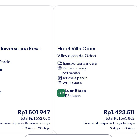
iversitaria Resa Erasmo
Hotel Villa Odón
Hotel
Universitaria Resa
Hotel Villa Odón
Villa
Villaviciosa de Odon
Odón
 Pardo
Transportasi bandara
Villaviciosa
Ramah hewan
ir
de
peliharaan
Odon
Tersedia parkir
Wi-Fi Gratis
8.8
Luar Biasa
a
8,8
dari
112 ulasan
10,
Luar
Harga
Harga
Rp1.501.947
Rp1.423.511
Biasa,
sekarang
sekarang
112
total Rp1.652.080
total Rp1.565.862
Rp1.501.947
Rp1.423.511
ulasan
termasuk pajak & biaya lainnya
termasuk pajak & biaya lainnya
19 Agu - 20 Agu
9 Agu - 10 Agu