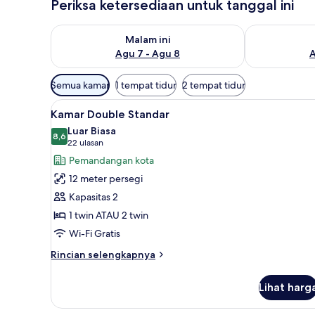
Periksa ketersediaan untuk tanggal ini
Periksa ketersediaan untuk malam ini Agu 7 - Agu 8
Periksa keter
Malam ini
Agu 7 - Agu 8
A
Filter
Semua kamar
1 tempat tidur
2 tempat tidur
tersedia
Lihat
Isi minibar gratis, brankas, mej
untuk
16
Kamar Double Standar
semua
kamar
Luar Biasa
foto
8,6
8,6 dari 10
(22
22 ulasan
untuk
ulasan)
Pemandangan kota
Kamar
12 meter persegi
Double
Kapasitas 2
Standar
1 twin ATAU 2 twin
Wi-Fi Gratis
Rincian
Rincian selengkapnya
lebih
lanjut
Lihat harg
untuk
Kamar