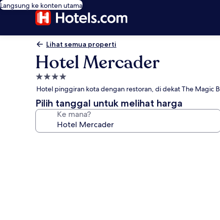
Langsung ke konten utama
Lihat semua properti
Hotel Mercader
Properti
bintang
Hotel pinggiran kota dengan restoran, di dekat The Magic 
4.0
Pilih tanggal untuk melihat harga
Ke mana?
Galeri
foto
untuk
Hotel
Mercader