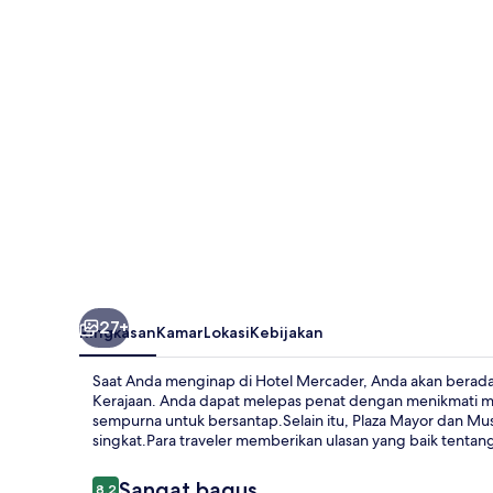
27+
Ringkasan
Kamar
Lokasi
Kebijakan
Saat Anda menginap di Hotel Mercader, Anda akan berada d
Kerajaan. Anda dapat melepas penat dengan menikmati m
sempurna untuk bersantap.Selain itu, Plaza Mayor dan M
singkat.Para traveler memberikan ulasan yang baik tentang
Ulasan
Sangat bagus
8,2