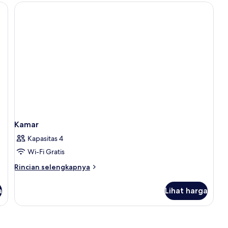
Single
a kerja, dan tirai kedap cahaya
Kamar
Kapasitas 4
Wi-Fi Gratis
Rincian
Rincian selengkapnya
lebih
lanjut
a
Lihat harga
untuk
Kamar