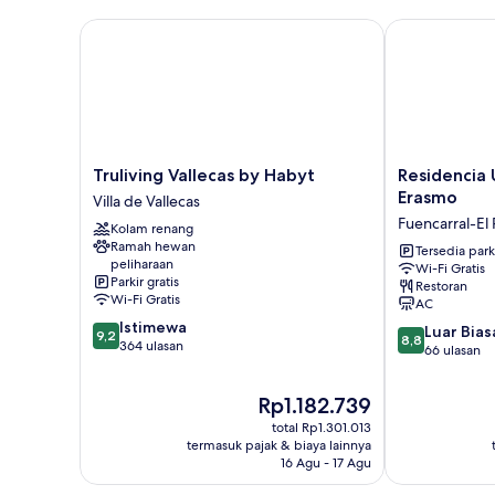
Truliving Vallecas by Habyt
Residencia Un
Truliving
Residencia
Truliving Vallecas by Habyt
Residencia 
Vallecas
Universitaria
Erasmo
Villa de Vallecas
by
Resa
Fuencarral-El
Kolam renang
Habyt
Erasmo
Ramah hewan
Villa
Fuencarral-
Tersedia park
peliharaan
Wi-Fi Gratis
de
El
Parkir gratis
Restoran
Vallecas
Pardo
Wi-Fi Gratis
AC
9.2
Istimewa
8.8
Luar Bias
9,2
8,8
dari
364 ulasan
dari
66 ulasan
10,
10,
Istimewa,
Luar
Harga
Rp1.182.739
364
Biasa,
sekarang
ulasan
total Rp1.301.013
66
Rp1.182.739
termasuk pajak & biaya lainnya
ulasan
16 Agu - 17 Agu