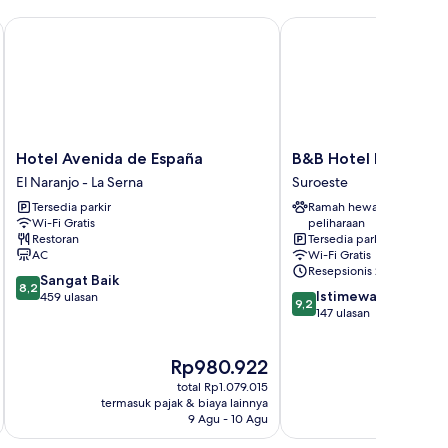
Hotel Avenida de España
B&B Hotel Madrid Alc
Hotel
B&B
Hotel Avenida de España
B&B Hotel Madrid A
Avenida
Hotel
El Naranjo - La Serna
Suroeste
de
Madrid
Tersedia parkir
Ramah hewan
España
Alcorcón
Wi-Fi Gratis
peliharaan
El
Suroeste
Restoran
Tersedia parkir
Naranjo
AC
Wi-Fi Gratis
-
Resepsionis 24/7
8.2
Sangat Baik
La
8,2
9.2
Istimewa
dari
459 ulasan
Serna
9,2
dari
147 ulasan
10,
10,
Sangat
Istimewa,
Baik,
Harga
Rp980.922
147
459
sekarang
ulasan
ulasan
total Rp1.079.015
Rp980.922
termasuk pajak & biaya lainnya
termasuk paj
9 Agu - 10 Agu