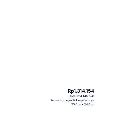
Kombinasi shower/bathtub, bathtub besar, dan perlengkapan mandi gratis
Interior
Harga
Rp1.314.154
saat
total Rp1.445.570
ini
termasuk pajak & biaya lainnya
Sarapan prasmanan setiap hari deng
Rp1.314.154
23 Agu - 24 Agu