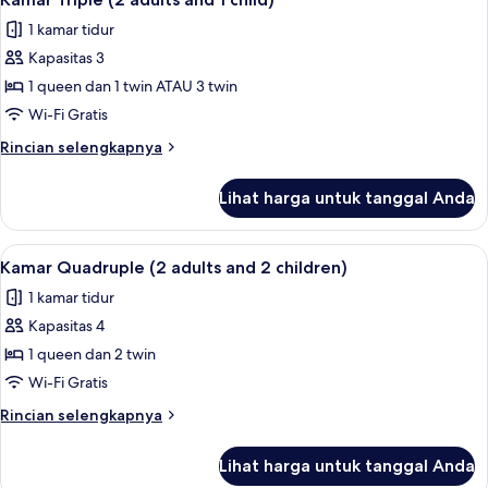
semua
adults)
1 kamar tidur
foto
Kapasitas 3
untuk
Kamar
1 queen dan 1 twin ATAU 3 twin
Triple
Wi-Fi Gratis
(2
Rincian
Rincian selengkapnya
adults
lebih
and
lanjut
Lihat harga untuk tanggal Anda
untuk
1
Kamar
child)
Triple
Lihat
Pancuran hujan, pengering rambut, 
9
(2
Kamar Quadruple (2 adults and 2 children)
semua
adults
1 kamar tidur
and
foto
1
Kapasitas 4
untuk
child)
Kamar
1 queen dan 2 twin
Quadruple
Wi-Fi Gratis
(2
Rincian
Rincian selengkapnya
adults
lebih
and
lanjut
Lihat harga untuk tanggal Anda
untuk
2