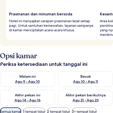
Prasmanan dan minuman bersoda
Kesemp
Hotel ini menyajikan sarapan prasmanan lezat setiap
Area ko
pagi. Untuk sentuhan kemewahan, layanan sampanye
peristi
di kamar menciptakan acara-acara khusus.
yang ny
menikma
Opsi kamar
Periksa ketersediaan untuk tanggal ini
Periksa ketersediaan untuk malam ini Agu 9 - Agu 10
Periksa ketersediaan untuk be
Malam ini
Besok
Agu 9 - Agu 10
Agu 10 - Agu 11
Periksa ketersediaan untuk akhir pekan ini Agu 14 - Agu 16
Periksa ketersediaan untuk ak
Akhir pekan ini
Akhir pekan berikutnya
Agu 14 - Agu 16
Agu 21 - Agu 23
Filter
Semua kamar
1 tempat tidur
2 tempat tidur
3+ tempat tidur