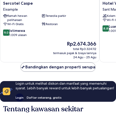
Sercotel
Hotel
Sercotel Caspe
Hotel V
Caspe
Vincci
Eixample
Sant Mar
Eixample
Bit
Ramah hewan
Tersedia parkir
Kolam
Sant
peliharaan
Wi-Fi 
Martí
Wi-Fi Gratis
Restoran
8.8
Luar
8,8
9.0
Istimewa
dari
1.001
9,0
dari
1.009 ulasan
10,
10,
Luar
Harga
Rp2.674.366
Istimewa,
Biasa,
sekarang
1.009
total Rp3.324.112
1.001
Rp2.674.366
termasuk pajak & biaya lainnya
ulasan
ulasan
24 Agu - 25 Agu
Bandingkan dengan properti serupa
Login untuk melihat diskon dan manfaat yang memenuhi
syarat. Lebih banyak reward untuk lebih banyak petualangan!
Login
Daftar sekarang, gratis
Tentang kawasan sekitar