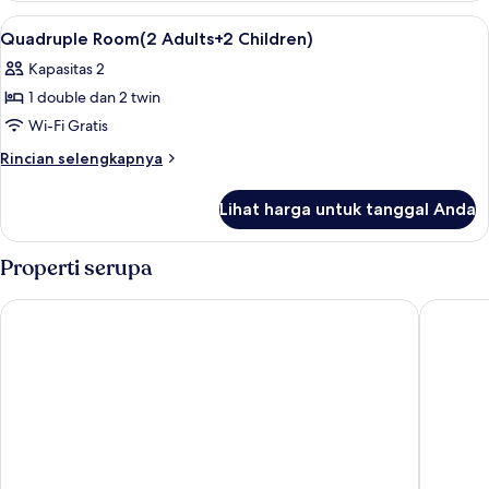
Double
Lihat
Lobi
4
Room
Quadruple Room(2 Adults+2 Children)
semua
Kapasitas 2
foto
1 double dan 2 twin
untuk
Quadruple
Wi-Fi Gratis
Room(2
Rincian
Rincian selengkapnya
Adults+2
lebih
lanjut
Children)
Lihat harga untuk tanggal Anda
untuk
Quadruple
Room(2
Properti serupa
Adults+2
Children)
Sercotel Caspe
Hotel Vin