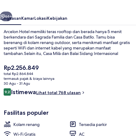
belumnya
Berikutnya
66+
Ringkasan
Kamar
Lokasi
Kebijakan
Arcelon Hotel memiliki teras rooftop dan berada hanya 5 menit
berkendara dari Sagrada Familia dan Casa Batllo. Tamu bisa
berenang di kolam renang outdoor, serta menikmati manfaat gratis
seperti WiFi dan internet kabel yang merupakan manfaat
tambahan.Selain itu, Casa Milà dan Balai Sidang Internasional
Barcelona hanya berjarak 5 menit berkendara.Para wisatawan
menyukainya karena sangat dekat dari transportasi umum: Stasiun
Harga
Rp2.256.849
Navas hanya 5 menit dan Stasiun Clot hanya 8 menit.
saat
total Rp2.864.844
ini
termasuk pajak & biaya lainnya
Kamar Double Superior | Makan di ka
Rp2.256.849
30 Agu - 31 Agu
Ulasan
Istimewa
9,2
Lihat total 768 ulasan
9,2 dari 10
Fasilitas populer
Kolam renang
Tersedia parkir
Wi-Fi Gratis
AC