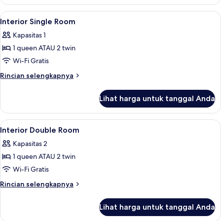
Kamar
children)
Quadruple
Lihat
Selimut bulu angsa, busa memori, min
4
(2
Interior Single Room
semua
adults
Kapasitas 1
and
foto
2
1 queen ATAU 2 twin
untuk
children)
Interior
Wi-Fi Gratis
Single
Rincian
Rincian selengkapnya
Room
lebih
lanjut
Lihat harga untuk tanggal Anda
untuk
Interior
Single
Lihat
Selimut bulu angsa, busa memori, min
7
Room
Interior Double Room
semua
Kapasitas 2
foto
1 queen ATAU 2 twin
untuk
Interior
Wi-Fi Gratis
Double
Rincian
Rincian selengkapnya
Room
lebih
lanjut
Lihat harga untuk tanggal Anda
untuk
Interior