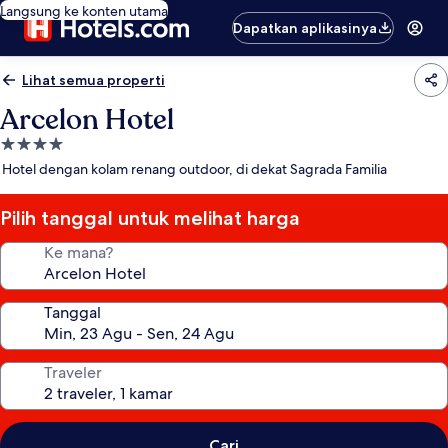
Langsung ke konten utama
Dapatkan aplikasinya
Lihat semua properti
Arcelon Hotel
Properti
bintang
Hotel dengan kolam renang outdoor, di dekat Sagrada Familia
4.0
Pilih tanggal untuk melihat harga
Ke mana?
Tanggal
Traveler
Cari