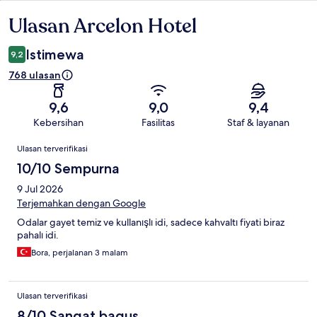
Ulasan Arcelon Hotel
Ulasan
Istimewa
9,2
768 ulasan
9,6
9,0
9,4
Kebersihan
Fasilitas
Staf & layanan
Ulasan
Ulasan terverifikasi
10/10 Sempurna
9 Jul 2026
Terjemahkan dengan Google
Odalar gayet temiz ve kullanışlı idi, sadece kahvaltı fiyati biraz
pahalı idi.
Bora, perjalanan 3 malam
Ulasan terverifikasi
8/10 Sangat bagus