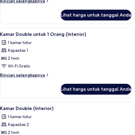
Rincian
Rincian selengkapnya
1
lebih
Orang
lanjut
Lihat harga untuk tanggal Anda
untuk
Kamar
Double
Lihat
Pancuran hujan, pengering rambut, 
10
untuk
Kamar Double untuk 1 Orang (Interior)
semua
1
1 kamar tidur
Orang
foto
Kapasitas 1
untuk
Kamar
2 twin
Double
Wi-Fi Gratis
untuk
Rincian
Rincian selengkapnya
1
lebih
Orang
lanjut
Lihat harga untuk tanggal Anda
untuk
(Interior)
Kamar
Double
Lihat
Pancuran hujan, pengering rambut, 
10
untuk
Kamar Double (Interior)
semua
1
1 kamar tidur
Orang
foto
(Interior)
Kapasitas 2
untuk
Kamar
2 twin