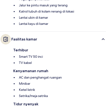
Jalur ke pintu masuk yang terang
Katrol tubuh di kolam renang di lokasi
Lantai ubin di kamar
Lantai kayu di kamar
Fasilitas kamar
Terhibur
Smart TV 50 inci
TV kabel
Kenyamanan rumah
AC dan penghangat ruangan
Minibar
Ketel listrik
Setrika/meja setrika
Tidur nyenyak