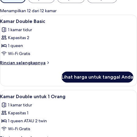
tersedia
untuk
Menampilkan 12 dari 12 kamar
kamar
Lihat
Pancuran hujan, pengering rambut, 
10
Kamar Double Basic
semua
1 kamar tidur
foto
Kapasitas 2
untuk
Kamar
1 queen
Double
Wi-Fi Gratis
Basic
Rincian
Rincian selengkapnya
lebih
lanjut
Lihat harga untuk tanggal Anda
untuk
Kamar
Double
Lihat
Selimut bulu angsa, busa memori, min
10
Basic
Kamar Double untuk 1 Orang
semua
1 kamar tidur
foto
Kapasitas 1
untuk
Kamar
1 queen ATAU 2 twin
Double
Wi-Fi Gratis
untuk