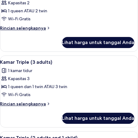
Orang
Kapasitas 2
untuk
Kamar
1 queen ATAU 2 twin
Double
Wi-Fi Gratis
Superior
Rincian
Rincian selengkapnya
lebih
lanjut
Lihat harga untuk tanggal Anda
untuk
Kamar
Double
Lihat
Pancuran hujan, pengering rambut, 
9
Superior
Kamar Triple (3 adults)
semua
1 kamar tidur
foto
Kapasitas 3
untuk
Kamar
1 queen dan 1 twin ATAU 3 twin
Triple
Wi-Fi Gratis
(3
Rincian
Rincian selengkapnya
adults)
lebih
lanjut
Lihat harga untuk tanggal Anda
untuk
Kamar
Triple
Lihat
Pancuran hujan, pengering rambut, 
9
(3
Kamar Triple (2 adults and 1 child)