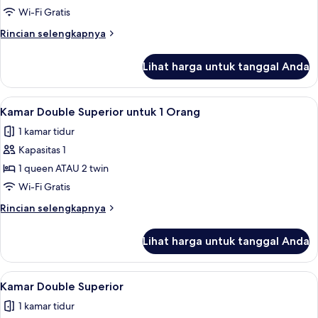
Double
Wi-Fi Gratis
(Interior)
Rincian
Rincian selengkapnya
lebih
lanjut
Lihat harga untuk tanggal Anda
untuk
Kamar
Double
Lihat
Selimut bulu angsa, busa memori, min
10
(Interior)
Kamar Double Superior untuk 1 Orang
semua
1 kamar tidur
foto
Kapasitas 1
untuk
Kamar
1 queen ATAU 2 twin
Double
Wi-Fi Gratis
Superior
Rincian
Rincian selengkapnya
untuk
lebih
1
lanjut
Lihat harga untuk tanggal Anda
untuk
Orang
Kamar
Double
Lihat
Pancuran hujan, pengering rambut, 
11
Superior
Kamar Double Superior
semua
untuk
1 kamar tidur
1
foto