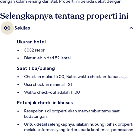
dengan kolam renang dan staf. Properti ini berada dekat dengan
transportasi umum: Stasiun Ballys and Paris Las Vegas Monorail berjarak
13 menit dan Stasiun Flamingo - Caesars Palace Monorail berjarak 14
Selengkapnya tentang properti ini
menit.
Sekilas
Ukuran hotel
3032 resor
Diatur lebih dari 52 lantai
Saat tiba/pulang
Check-in mulai: 15.00; Batas waktu check-in: kapan saja
Usia check-in minimal - 21
Waktu check-out adalah 11.00
Petunjuk check-in khusus
Resepsionis di properti akan menyambut tamu saat
kedatangan
Untuk detail selengkapnya, silakan hubungi pihak properti
melalui informasi yang tertera pada konfirmasi pemesanan