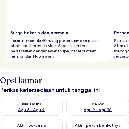
Surga bekerja dan bermain
Perpad
Resor ini memiliki 40 ruang pertemuan dan pusat
Petualan
bisnis untuk produktivitas. Setelah jam kerja,
8 bar di
bersantailah dengan layanan spa, bar tepi kolam
menggod
renang, dan klub malam.
sesuai 
Opsi kamar
Periksa ketersediaan untuk tanggal ini
Periksa ketersediaan untuk malam ini Agu 8 - Agu 9
Periksa ketersediaan untuk be
Malam ini
Besok
Agu 8 - Agu 9
Agu 9 - Agu 10
Periksa ketersediaan untuk akhir pekan ini Agu 14 - Agu 16
Periksa ketersediaan untuk ak
Akhir pekan ini
Akhir pekan berikutnya