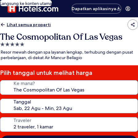
Langsung ke konten utama
Dapatkan aplikasinya
Lihat semua properti
The Cosmopolitan Of Las Vegas
Properti
bintang
Resor mewah dengan spa layanan lengkap, terhubung dengan pusat
5.0
perbelanjaan, di dekat Air Mancur Bellagio
Pilih tanggal untuk melihat harga
Ke mana?
Tanggal
Traveler