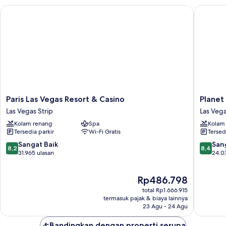
Bedroom
Paris Las Vegas Resort & Casino
Planet H
Paris
Planet
Paris Las Vegas Resort & Casino
Planet
Las
Hollywo
Las Vegas Strip
Las Vega
Vegas
Resort
Kolam renang
Spa
Kolam
Resort
&
Tersedia parkir
Wi-Fi Gratis
Tersed
&
Casino
Casino
Las
8.2
8.4
Sangat Baik
San
8,2
8,4
Las
Vegas
dari
dari
31.965 ulasan
24.0
Vegas
Strip
10,
10,
Strip
Sangat
Sangat
Harga
Rp486.798
Baik,
Baik,
sekarang
31.965
24.074
total Rp1.666.915
Rp486.798
ulasan
ulasan
termasuk pajak & biaya lainnya
23 Agu - 24 Agu
Bandingkan dengan properti serupa