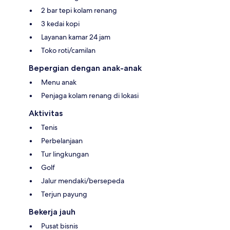
2 bar tepi kolam renang
3 kedai kopi
Layanan kamar 24 jam
Toko roti/camilan
Bepergian dengan anak-anak
Menu anak
Penjaga kolam renang di lokasi
Aktivitas
Tenis
Perbelanjaan
Tur lingkungan
Golf
Jalur mendaki/bersepeda
Terjun payung
Bekerja jauh
Pusat bisnis