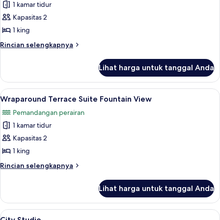
1 kamar tidur
foto
Kapasitas 2
untuk
Terrace
1 king
One
Rincian
Rincian selengkapnya
Bedroom
lebih
lanjut
Suite
Lihat harga untuk tanggal Anda
untuk
Accessible
Terrace
One
Lihat
Wraparound Terrace Suite Fountain 
5
Bedroom
Wraparound Terrace Suite Fountain View
semua
Suite
Pemandangan perairan
Accessible
foto
1 kamar tidur
untuk
Wraparound
Kapasitas 2
Terrace
1 king
Suite
Rincian
Rincian selengkapnya
Fountain
lebih
View
lanjut
Lihat harga untuk tanggal Anda
untuk
Wraparound
Terrace
Lihat
City Studio | Seprai katun Mesir, sepr
4
Suite
City Studio