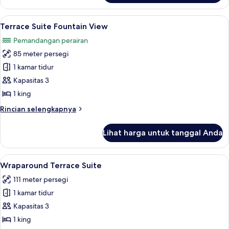
Terrace
Studio
Lihat
Terrace Suite Fountain View | Seprai 
5
Two
Terrace Suite Fountain View
semua
Queen
Pemandangan perairan
Beds
foto
Fountain
85 meter persegi
untuk
View
Terrace
1 kamar tidur
Suite
Kapasitas 3
Fountain
1 king
View
Rincian
Rincian selengkapnya
lebih
lanjut
Lihat harga untuk tanggal Anda
untuk
Terrace
Suite
Lihat
Seprai katun Mesir, seprai premium, d
4
Fountain
Wraparound Terrace Suite
semua
View
111 meter persegi
foto
1 kamar tidur
untuk
Wraparound
Kapasitas 3
Terrace
1 king