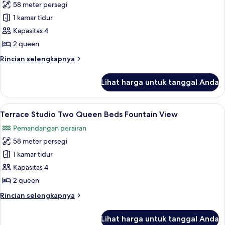
58 meter persegi
foto
1 kamar tidur
untuk
Terrace
Kapasitas 4
Studio
2 queen
Two
Rincian
Rincian selengkapnya
Queen
lebih
Beds
lanjut
Lihat harga untuk tanggal Anda
untuk
Terrace
Studio
Lihat
Seprai katun Mesir, seprai premium, d
6
Two
Terrace Studio Two Queen Beds Fountain View
semua
Queen
Pemandangan perairan
Beds
foto
58 meter persegi
untuk
Terrace
1 kamar tidur
Studio
Kapasitas 4
Two
2 queen
Queen
Rincian
Rincian selengkapnya
Beds
lebih
Fountain
lanjut
Lihat harga untuk tanggal Anda
untuk
View