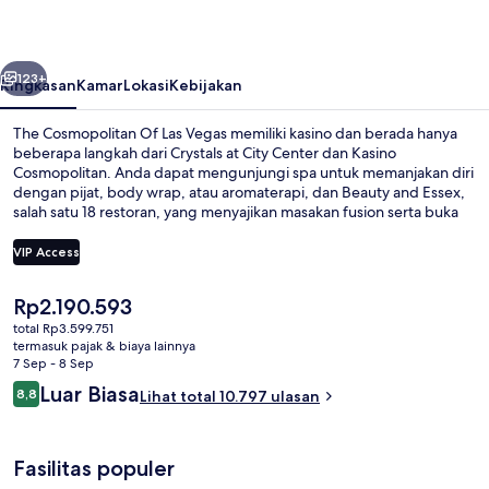
Las
Vegas
belumnya
Berikutnya
123+
Ringkasan
Kamar
Lokasi
Kebijakan
The Cosmopolitan Of Las Vegas memiliki kasino dan berada hanya
beberapa langkah dari Crystals at City Center dan Kasino
Cosmopolitan. Anda dapat mengunjungi spa untuk memanjakan diri
dengan pijat, body wrap, atau aromaterapi, dan Beauty and Essex,
salah satu 18 restoran, yang menyajikan masakan fusion serta buka
untuk makan malam. Daya tarik lain di resor mewah meliputi 2 bar
tepi kolam renang, pusat kebugaran 24 jam, dan hot tub relaksasi.
VIP Access
Para traveler terkesan dengan kolam renang dan staf. Properti ini
berada dekat dengan transportasi umum: Stasiun Ballys and Paris
Harga
Rp2.190.593
Las Vegas Monorail berjarak 13 menit dan Stasiun Flamingo - Caesars
8 bar/lounge, 2 bar tepi kolam renang
saat
Palace Monorail berjarak 14 menit.
total Rp3.599.751
ini
termasuk pajak & biaya lainnya
Rp2.190.593
7 Sep - 8 Sep
Ulasan
Luar Biasa
8,8
Lihat total 10.797 ulasan
8,8 dari 10
Fasilitas populer