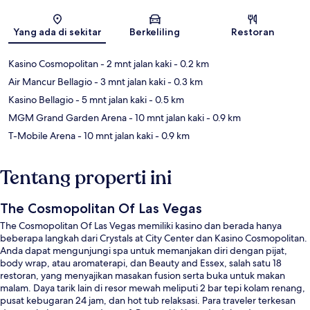
Peta
Yang ada di sekitar
Berkeliling
Restoran
Kasino Cosmopolitan
- 2 mnt jalan kaki
- 0.2 km
Air Mancur Bellagio
- 3 mnt jalan kaki
- 0.3 km
Kasino Bellagio
- 5 mnt jalan kaki
- 0.5 km
MGM Grand Garden Arena
- 10 mnt jalan kaki
- 0.9 km
T-Mobile Arena
- 10 mnt jalan kaki
- 0.9 km
Tentang properti ini
The Cosmopolitan Of Las Vegas
The Cosmopolitan Of Las Vegas memiliki kasino dan berada hanya
beberapa langkah dari Crystals at City Center dan Kasino Cosmopolitan.
Anda dapat mengunjungi spa untuk memanjakan diri dengan pijat,
body wrap, atau aromaterapi, dan Beauty and Essex, salah satu 18
restoran, yang menyajikan masakan fusion serta buka untuk makan
malam. Daya tarik lain di resor mewah meliputi 2 bar tepi kolam renang,
pusat kebugaran 24 jam, dan hot tub relaksasi. Para traveler terkesan