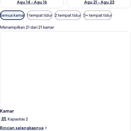
Agu 14 - Agu 16
Agu 21 - Agu 23
Filter
Semua kamar
1 tempat tidur
2 tempat tidur
3+ tempat tidur
tersedia
untuk
Menampilkan 21 dari 21 kamar
kamar
Kamar
Kapasitas 2
Rincian
Rincian selengkapnya