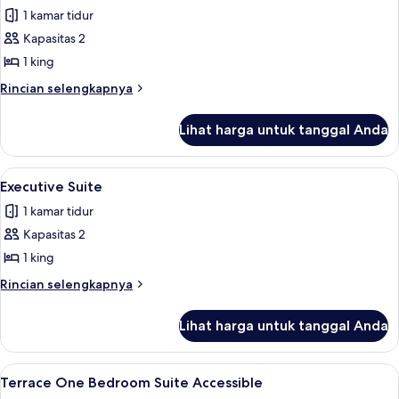
1 kamar tidur
untuk
Restore
Kapasitas 2
Lanai
1 king
Suite
Rincian
Rincian selengkapnya
lebih
lanjut
Lihat harga untuk tanggal Anda
untuk
Restore
Lanai
Lihat
Executive Suite | Seprai katun Mesir, 
4
Suite
Executive Suite
semua
1 kamar tidur
foto
Kapasitas 2
untuk
Executive
1 king
Suite
Rincian
Rincian selengkapnya
lebih
lanjut
Lihat harga untuk tanggal Anda
untuk
Executive
Suite
Lihat
Teras/patio
10
Terrace One Bedroom Suite Accessible
semua