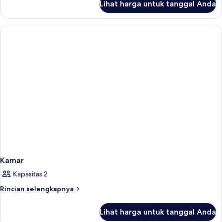
Lihat harga untuk tanggal Anda
untuk
Kamar
Kamar
Kapasitas 2
Rincian
Rincian selengkapnya
lebih
lanjut
Lihat harga untuk tanggal Anda
untuk