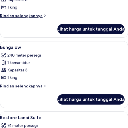
City
King
1 king
Rincian
Rincian selengkapnya
lebih
lanjut
Lihat harga untuk tanggal Anda
untuk
City
King
Lihat
Bungalow | Area keluarga | Televisi la
4
Bungalow
semua
240 meter persegi
foto
1 kamar tidur
untuk
Bungalow
Kapasitas 3
1 king
Rincian
Rincian selengkapnya
lebih
lanjut
Lihat harga untuk tanggal Anda
untuk
Bungalow
Lihat
Restore Lanai Suite | Seprai katun Mes
5
Restore Lanai Suite
semua
74 meter persegi
foto