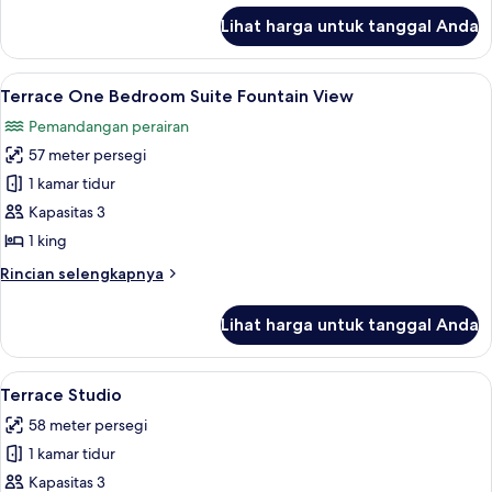
teras
lanjut
Lihat harga untuk tanggal Anda
untuk
Kamar,
1
Lihat
Terrace One Bedroom Suite Fountain V
7
kamar
Terrace One Bedroom Suite Fountain View
semua
tidur,
Pemandangan perairan
teras
foto
57 meter persegi
untuk
Terrace
1 kamar tidur
One
Kapasitas 3
Bedroom
1 king
Suite
Rincian
Rincian selengkapnya
Fountain
lebih
View
lanjut
Lihat harga untuk tanggal Anda
untuk
Terrace
One
Lihat
Seprai katun Mesir, seprai premium, d
6
Bedroom
Terrace Studio
semua
Suite
58 meter persegi
Fountain
foto
View
1 kamar tidur
untuk
Terrace
Kapasitas 3