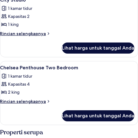
semua
Fountain
1 kamar tidur
View
foto
Kapasitas 2
untuk
City
1 king
Studio
Rincian
Rincian selengkapnya
lebih
lanjut
Lihat harga untuk tanggal Anda
untuk
City
Studio
Lihat
Seprai katun Mesir, seprai premium, d
5
Chelsea Penthouse Two Bedroom
semua
1 kamar tidur
foto
Kapasitas 4
untuk
Chelsea
2 king
Penthouse
Rincian
Rincian selengkapnya
Two
lebih
lanjut
Bedroom
Lihat harga untuk tanggal Anda
untuk
Chelsea
Penthouse
Properti serupa
Two