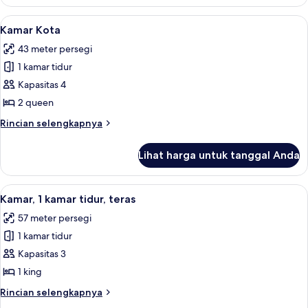
Kamar
Lihat
Seprai katun Mesir, seprai premium, d
4
Kamar Kota
semua
43 meter persegi
foto
1 kamar tidur
untuk
Kamar
Kapasitas 4
Kota
2 queen
Rincian
Rincian selengkapnya
lebih
lanjut
Lihat harga untuk tanggal Anda
untuk
Kamar
Kota
Lihat
Seprai katun Mesir, seprai premium, d
9
Kamar, 1 kamar tidur, teras
semua
57 meter persegi
foto
1 kamar tidur
untuk
Kamar,
Kapasitas 3
1
1 king
kamar
Rincian
Rincian selengkapnya
tidur,
lebih