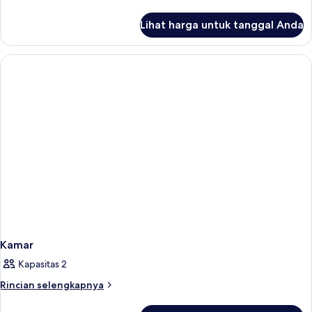
lebih
lanjut
Lihat harga untuk tanggal Anda
untuk
Kamar
Kamar
Kapasitas 2
Rincian
Rincian selengkapnya
lebih
lanjut