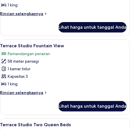
Studio
1 king
Rincian
Rincian selengkapnya
lebih
lanjut
Lihat harga untuk tanggal Anda
untuk
Terrace
Studio
Lihat
Seprai katun Mesir, seprai premium, d
5
Terrace Studio Fountain View
semua
Pemandangan perairan
foto
58 meter persegi
untuk
Terrace
1 kamar tidur
Studio
Kapasitas 3
Fountain
1 king
View
Rincian
Rincian selengkapnya
lebih
lanjut
Lihat harga untuk tanggal Anda
untuk
Terrace
Studio
Lihat
Seprai katun Mesir, seprai premium, d
7
Fountain
Terrace Studio Two Queen Beds
semua
View