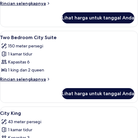
Suite
Rincian
Rincian selengkapnya
lebih
lanjut
Lihat harga untuk tanggal Anda
untuk
Wraparound
Terrace
Lihat
Two Bedroom City 
6
Suite
Two Bedroom City Suite
semua
150 meter persegi
foto
1 kamar tidur
untuk
Two
Kapasitas 6
Bedroom
1 king dan 2 queen
City
Rincian
Rincian selengkapnya
Suite
lebih
lanjut
Lihat harga untuk tanggal Anda
untuk
Two
Bedroom
Lihat
City King | Seprai katun Mesir, seprai
4
City
City King
semua
Suite
43 meter persegi
foto
1 kamar tidur
untuk
Kapasitas 3