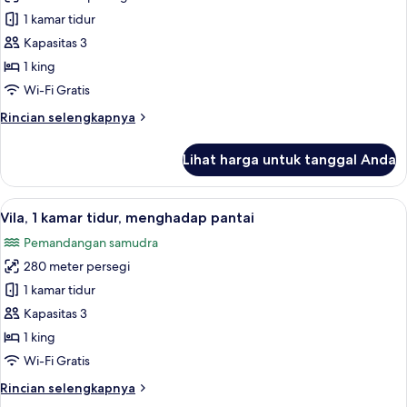
balkon,
Vila,
1 kamar tidur
sudut
1
(View)
Kapasitas 3
kamar
1 king
tidur,
Wi-Fi Gratis
balkon
Rincian
Rincian selengkapnya
(View)
lebih
lanjut
Lihat harga untuk tanggal Anda
untuk
Vila,
1
Lihat
Vila, 1 kamar tidur, menghadap pantai |
8
kamar
Vila, 1 kamar tidur, menghadap pantai
semua
tidur,
Pemandangan samudra
balkon
foto
(View)
280 meter persegi
untuk
Vila,
1 kamar tidur
1
Kapasitas 3
kamar
1 king
tidur,
Wi-Fi Gratis
menghadap
Rincian
Rincian selengkapnya
pantai
lebih