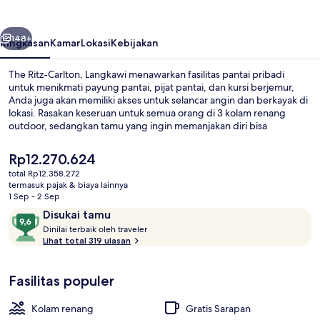
Langkawi
belumnya
Berikutnya
148+
Ringkasan
Kamar
Lokasi
Kebijakan
The Ritz-Carlton, Langkawi menawarkan fasilitas pantai pribadi
untuk menikmati payung pantai, pijat pantai, dan kursi berjemur,
Anda juga akan memiliki akses untuk selancar angin dan berkayak di
lokasi. Rasakan keseruan untuk semua orang di 3 kolam renang
outdoor, sedangkan tamu yang ingin memanjakan diri bisa
mengunjungi spa untuk menikmati pijat jaringan dalam,
aromaterapi, dan manikur/pedikur. Langkawi Kitchen merupakan
Harga
Rp12.270.624
salah satu 3 restoran yang menyajikan masakan lokal serta buka
saat
total Rp12.358.272
untuk sarapan dan makan malam. Keunggulan lain di hotel mewah
ini
termasuk pajak & biaya lainnya
ini meliputi 2 bar tepi kolam renang, klub anak gratis, dan
Vila, 1 kamar tidur, balkon, tepi laut (B
Rp12.270.624
1 Sep - 2 Sep
bar/lounge. Para traveler menyukai staf.
Ulasan
9,6
Disukai tamu
D
dari
Dinilai terbaik oleh traveler
i
Lihat total 319 ulasan
10,
n
Disukai
i
tamu
Fasilitas populer
l
a
i
Kolam renang
Gratis Sarapan