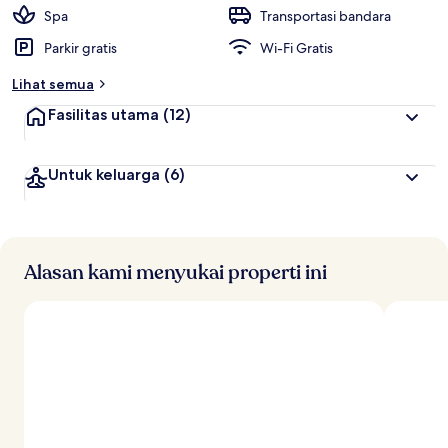
t
Spa
Transportasi bandara
e
Parkir gratis
Wi-Fi Gratis
r
b
Lihat semua
a
i
Fasilitas utama
(12)
k
o
Untuk keluarga
(6)
l
e
h
t
r
Alasan kami menyukai properti ini
a
v
e
l
e
r