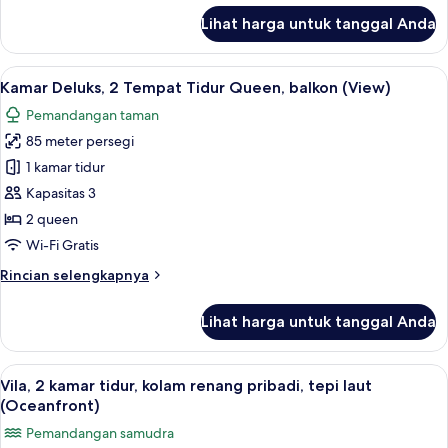
sudut
lanjut
Lihat harga untuk tanggal Anda
(View)
untuk
Kamar
Deluks,
Lihat
Kamar Deluks, 2 Tempat Tidur Queen, b
6
1
Kamar Deluks, 2 Tempat Tidur Queen, balkon (View)
semua
Tempat
Pemandangan taman
Tidur
foto
King,
85 meter persegi
untuk
sudut
Kamar
1 kamar tidur
(View)
Deluks,
Kapasitas 3
2
2 queen
Tempat
Wi-Fi Gratis
Tidur
Rincian
Rincian selengkapnya
Queen,
lebih
balkon
lanjut
Lihat harga untuk tanggal Anda
(View)
untuk
Kamar
Deluks,
Lihat
Vila, 2 kamar tidur, kolam renang priba
12
2
Vila, 2 kamar tidur, kolam renang pribadi, tepi laut
semua
Tempat
(Oceanfront)
Tidur
foto
Pemandangan samudra
Queen,
untuk