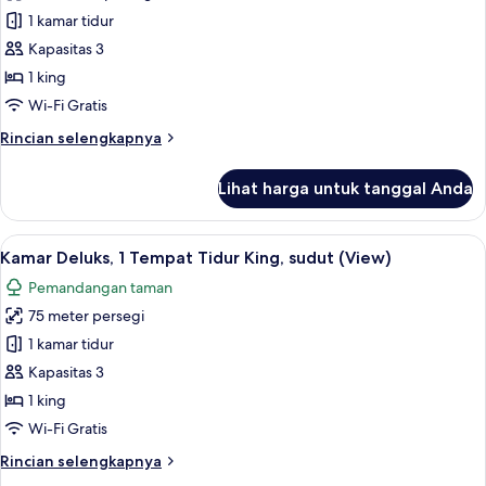
laut
Vila,
1 kamar tidur
(Balcony)
1
Kapasitas 3
kamar
1 king
tidur,
Wi-Fi Gratis
balkon,
Rincian
Rincian selengkapnya
tepi
lebih
laut
lanjut
Lihat harga untuk tanggal Anda
(Balcony)
untuk
Vila,
1
Lihat
Kamar Deluks, 1 Tempat Tidur King, sud
9
kamar
Kamar Deluks, 1 Tempat Tidur King, sudut (View)
semua
tidur,
Pemandangan taman
balkon,
foto
tepi
75 meter persegi
untuk
laut
Kamar
1 kamar tidur
(Balcony)
Deluks,
Kapasitas 3
1
1 king
Tempat
Wi-Fi Gratis
Tidur
Rincian
Rincian selengkapnya
King,
lebih