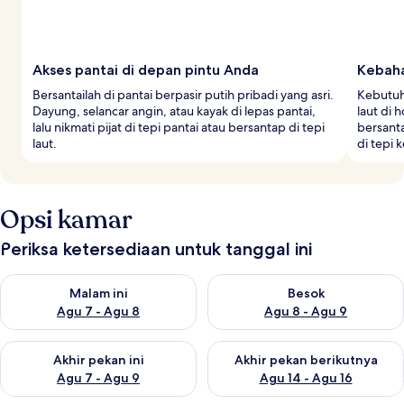
Akses pantai di depan pintu Anda
Kebaha
Bersantailah di pantai berpasir putih pribadi yang asri.
Kebutuh
Dayung, selancar angin, atau kayak di lepas pantai,
laut di h
lalu nikmati pijat di tepi pantai atau bersantap di tepi
bersanta
laut.
di tepi 
Opsi kamar
Periksa ketersediaan untuk tanggal ini
Periksa ketersediaan untuk malam ini Agu 7 - Agu 8
Periksa ketersediaan untuk be
Malam ini
Besok
Agu 7 - Agu 8
Agu 8 - Agu 9
Periksa ketersediaan untuk akhir pekan ini Agu 7 - Agu 9
Periksa ketersediaan untuk ak
Akhir pekan ini
Akhir pekan berikutnya
Agu 7 - Agu 9
Agu 14 - Agu 16