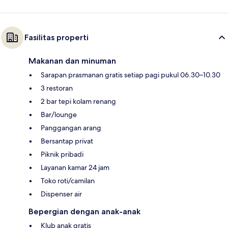
Fasilitas properti
Makanan dan minuman
Sarapan prasmanan gratis setiap pagi pukul 06.30–10.30
3 restoran
2 bar tepi kolam renang
Bar/lounge
Panggangan arang
Bersantap privat
Piknik pribadi
Layanan kamar 24 jam
Toko roti/camilan
Dispenser air
Bepergian dengan anak-anak
Klub anak gratis