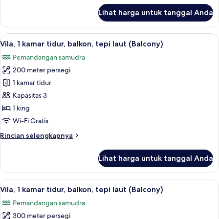
lanjut
Lihat harga untuk tanggal Anda
untuk
Vila,
1
Lihat
1 kamar tidur, seprai premium, dan se
9
kamar
Vila, 1 kamar tidur, balkon, tepi laut (Balcony)
semua
tidur,
Pemandangan samudra
menghadap
foto
pantai
200 meter persegi
untuk
Vila,
1 kamar tidur
1
Kapasitas 3
kamar
1 king
tidur,
Wi-Fi Gratis
balkon,
Rincian
Rincian selengkapnya
tepi
lebih
laut
lanjut
Lihat harga untuk tanggal Anda
(Balcony)
untuk
Vila,
1
Lihat
1 kamar tidur, seprai premium, dan se
7
kamar
Vila, 1 kamar tidur, balkon, tepi laut (Balcony)
semua
tidur,
Pemandangan samudra
balkon,
foto
tepi
300 meter persegi
untuk