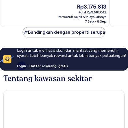
Istimewa,
Luar
Harga
Rp3.175.813
1.006
Biasa,
sekarang
ulasan
1.002
total Rp3.581.042
Rp3.175.813
ulasan
termasuk pajak & biaya lainnya
7 Sep - 8 Sep
Bandingkan dengan properti serupa
Login untuk melihat diskon dan manfaat yang memenuhi
syarat. Lebih banyak reward untuk lebih banyak petualangan!
Login
Daftar sekarang, gratis
Tentang kawasan sekitar