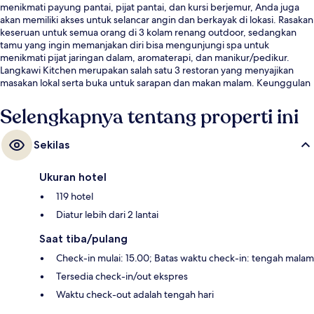
menikmati payung pantai, pijat pantai, dan kursi berjemur, Anda juga
akan memiliki akses untuk selancar angin dan berkayak di lokasi. Rasakan
keseruan untuk semua orang di 3 kolam renang outdoor, sedangkan
tamu yang ingin memanjakan diri bisa mengunjungi spa untuk
menikmati pijat jaringan dalam, aromaterapi, dan manikur/pedikur.
Langkawi Kitchen merupakan salah satu 3 restoran yang menyajikan
masakan lokal serta buka untuk sarapan dan makan malam. Keunggulan
lain di hotel mewah ini meliputi 2 bar tepi kolam renang, klub anak
gratis, dan bar/lounge. Para traveler menyukai staf.
Selengkapnya tentang properti ini
Sekilas
Ukuran hotel
119 hotel
Diatur lebih dari 2 lantai
Saat tiba/pulang
Check-in mulai: 15.00; Batas waktu check-in: tengah malam
Tersedia check-in/out ekspres
Waktu check-out adalah tengah hari