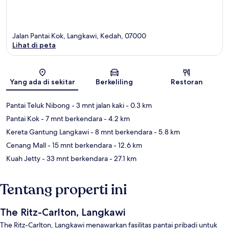
Jalan Pantai Kok, Langkawi, Kedah, 07000
Lihat di peta
Peta
Yang ada di sekitar
Berkeliling
Restoran
Pantai Teluk Nibong
- 3 mnt jalan kaki
- 0.3 km
Pantai Kok
- 7 mnt berkendara
- 4.2 km
Kereta Gantung Langkawi
- 8 mnt berkendara
- 5.8 km
Cenang Mall
- 15 mnt berkendara
- 12.6 km
Kuah Jetty
- 33 mnt berkendara
- 27.1 km
Tentang properti ini
The Ritz-Carlton, Langkawi
The Ritz-Carlton, Langkawi menawarkan fasilitas pantai pribadi untuk