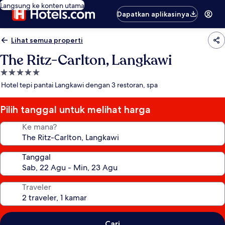
Langsung ke konten utama
Dapatkan aplikasinya
Lihat semua properti
The Ritz-Carlton, Langkawi
Properti
bintang
Hotel tepi pantai Langkawi dengan 3 restoran, spa
5.0
Pilih tanggal untuk melihat harga
Ke mana?
Tanggal
Traveler
Cari