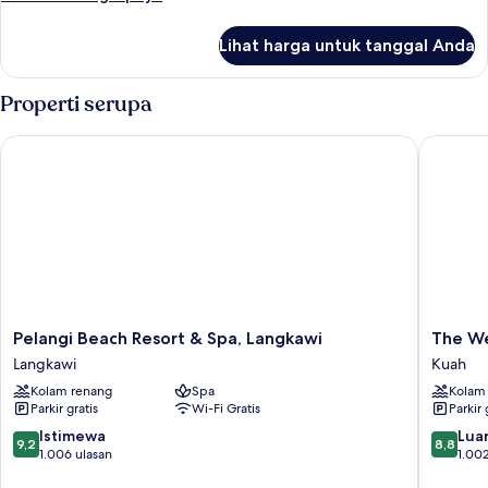
laut
lebih
lanjut
Lihat harga untuk tanggal Anda
untuk
Vila,
3
Properti serupa
kamar
tidur,
Pelangi Beach Resort & Spa, Langkawi
The West
tepi
laut
Pelangi
The
Pelangi Beach Resort & Spa, Langkawi
The We
Beach
Westin
Langkawi
Kuah
Resort
Langkaw
Kolam renang
Spa
Kolam
&
Resort
Parkir gratis
Wi-Fi Gratis
Parkir 
Spa,
&
Langkawi
Spa
9.2
8.8
Istimewa
Luar
9,2
8,8
Langkawi
Kuah
dari
dari
1.006 ulasan
1.002
10,
10,