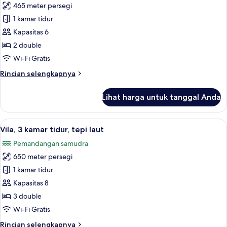
balkon
465 meter persegi
Vila,
(View)
1 kamar tidur
2
kamar
Kapasitas 6
tidur,
2 double
kolam
Wi-Fi Gratis
renang
Rincian
Rincian selengkapnya
pribadi,
lebih
tepi
lanjut
Lihat harga untuk tanggal Anda
untuk
laut
Vila,
(Oceanfront)
2
Lihat
Vila, 3 kamar tidur, tepi laut | 1 kama
17
kamar
Vila, 3 kamar tidur, tepi laut
semua
tidur,
Pemandangan samudra
kolam
foto
renang
650 meter persegi
untuk
pribadi,
Vila,
1 kamar tidur
tepi
3
laut
Kapasitas 8
(Oceanfront)
kamar
3 double
tidur,
Wi-Fi Gratis
tepi
Rincian
Rincian selengkapnya