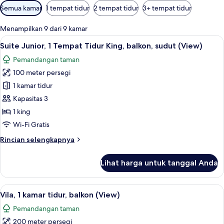
Filter
Semua kamar
1 tempat tidur
2 tempat tidur
3+ tempat tidur
tersedia
untuk
Menampilkan 9 dari 9 kamar
kamar
Lihat
Suite Junior, 1 Tempat Tidur King, bal
5
Suite Junior, 1 Tempat Tidur King, balkon, sudut (View)
semua
Pemandangan taman
foto
100 meter persegi
untuk
Suite
1 kamar tidur
Junior,
Kapasitas 3
1
1 king
Tempat
Wi-Fi Gratis
Tidur
Rincian
Rincian selengkapnya
King,
lebih
balkon,
lanjut
Lihat harga untuk tanggal Anda
sudut
untuk
Suite
(View)
Junior,
Lihat
Vila, 1 kamar tidur, balkon (View) | 1 
8
1
Vila, 1 kamar tidur, balkon (View)
semua
Tempat
Pemandangan taman
Tidur
foto
King,
200 meter persegi
untuk