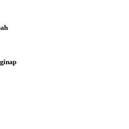
bah
ginap