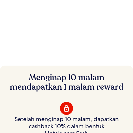
Langsung berhemat.
Menginap 10 malam
Reward fleksibel.
mendapatkan 1 malam reward
Hemat di ratusan ribu hotel dengan Harga Member
dan dapatkan reward untuk digunakan dengan cara
Anda.
Setelah menginap 10 malam, dapatkan
cashback 10% dalam bentuk