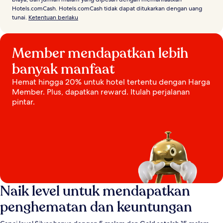
Hotels.comCash. Hotels.comCash tidak dapat ditukarkan dengan uang
tunai.
Ketentuan berlaku
Member mendapatkan lebih
banyak manfaat
Hemat hingga 20% untuk hotel tertentu dengan Harga
Member. Plus, dapatkan reward. Itulah perjalanan
pintar.
Naik level untuk mendapatkan
penghematan dan keuntungan