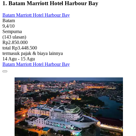
1. Batam Marriott Hotel Harbour Bay
Batam Marriott Hotel Harbour Bay
Batam
9,4/10
Sempurna
(143 ulasan)
Rp2.850.000
total Rp3.448.500
termasuk pajak & biaya lainnya
14 Agu - 15 Agu
Batam Marriott Hotel Harbour Bay