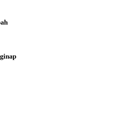
bah
ginap