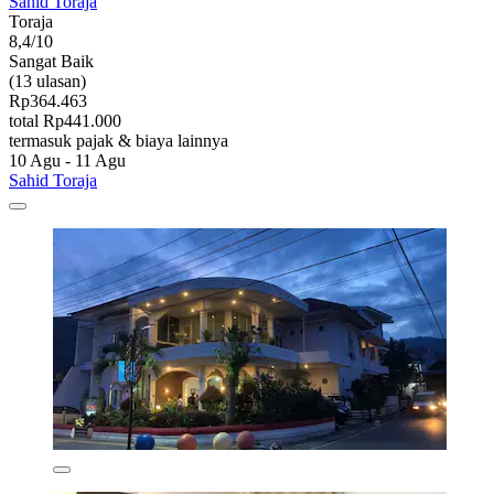
Sahid Toraja
Toraja
8,4/10
Sangat Baik
(13 ulasan)
Rp364.463
total Rp441.000
termasuk pajak & biaya lainnya
10 Agu - 11 Agu
Sahid Toraja