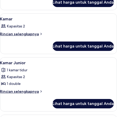
Lihat harga untuk tanggal Anda
untuk
Kamar
Lihat
Meja kerja, tempat tidur lipat/tambaha
4
Kamar
semua
Kapasitas 2
foto
untuk
Rincian
Rincian selengkapnya
lebih
Kamar
lanjut
Lihat harga untuk tanggal Anda
untuk
Kamar
Lihat
Kamar Junior | Meja kerja, tempat tid
2
Kamar Junior
semua
1 kamar tidur
foto
Kapasitas 2
untuk
Kamar
1 double
Junior
Rincian
Rincian selengkapnya
lebih
lanjut
Lihat harga untuk tanggal Anda
untuk
Kamar
Junior
Kamar Presidensial | Area keluarga | Te