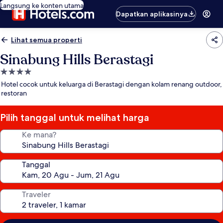
Langsung ke konten utama
Dapatkan aplikasinya
Lihat semua properti
Sinabung Hills Berastagi
Properti
bintang
Hotel cocok untuk keluarga di Berastagi dengan kolam renang outdoor,
4.0
restoran
Pilih tanggal untuk melihat harga
Ke mana?
Tanggal
Traveler