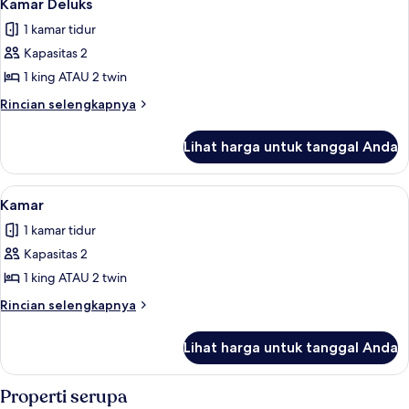
4
Kamar Deluks
semua
1 kamar tidur
foto
Kapasitas 2
untuk
Kamar
1 king ATAU 2 twin
Deluks
Rincian
Rincian selengkapnya
lebih
lanjut
Lihat harga untuk tanggal Anda
untuk
Kamar
Deluks
Lihat
Kamar | Meja kerja, tempat tidur lipa
4
Kamar
semua
1 kamar tidur
foto
Kapasitas 2
untuk
Kamar
1 king ATAU 2 twin
Rincian
Rincian selengkapnya
lebih
lanjut
Lihat harga untuk tanggal Anda
untuk
Kamar
Properti serupa