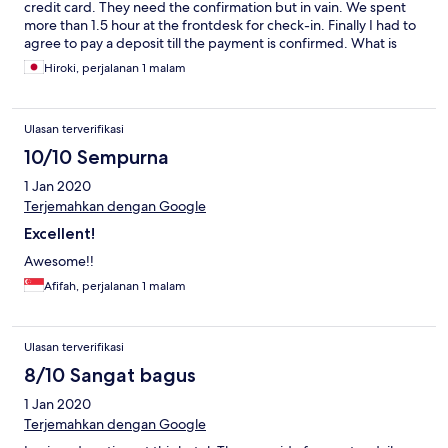
credit card. They need the confirmation but in vain. We spent
more than 1.5 hour at the frontdesk for check-in. Finally I had to
agree to pay a deposit till the payment is confirmed. What is
worse, it happened on not only me but my colleague. I used an
Hiroki, perjalanan 1 malam
operator chat to solve, whenver I asked them one thing, like
"Call to my mobile phone", "Please send e-mail to confirm the
payment in Englis", "Please call to the front desk", they
Ulasan terverifikasi
alwayreply, "Please wait 15minutes". You should know this hotel
located longer than 2 hour drive from city center and it surely let
10/10 Sempurna
you tired. The time for check in truly damages everyone. Wi-Fi is
1 Jan 2020
only at the lobby. Actually they have an Wi-Fi equipment for the
guest rooms but they are not working. If you need Wi-Fi, you
Terjemahkan dengan Google
need to get down to the hotel lobby.
Excellent!
Awesome!!
Afifah, perjalanan 1 malam
Ulasan terverifikasi
8/10 Sangat bagus
1 Jan 2020
Terjemahkan dengan Google