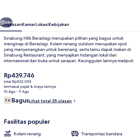
belumnya
Berikutnya
28+
Ringkasan
Kamar
Lokasi
Kebijakan
Sinabung Hills Berastagi merupakan pilihan yang bagus untuk
menginap di Berastagi. Kolam renang outdoor merupakan spot
yang menyenangkan untuk berenang, serta tamu dapat makan di
Sinabung Restaurant, yang menyajikan hidangan lokal dan
internasional dan buka untuk sarapan. Keunggulan lainnya meliputi
kolam renang anak, teras, dan taman. Traveler menyukai kondisi
keseluruhan.
Harga
Rp439.746
saat
total Rp532.093
ini
termasuk pajak & biaya lainnya
Pemandangan dari properti
Rp439.746
10 Agu - 11 Agu
Ulasan
Bagus
7,6
Lihat total 35 ulasan
7,6 dari 10
Fasilitas populer
Kolam renang
Transportasi bandara