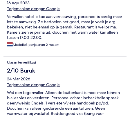
16 Agu 2023
Terjemahkan dengan Google
Vervallen hotel, is toe aan vernieuwing, personeel is aardig maar
iets te aanwezig. Ze bedoelen het goed, maar je voelt je erg
bekeken, niet helemaal op je gemak. Restaurant is wel prima.
Kamers zien er prima uit, douchen met warm water kan alleen
tussen 17.00-22.00.
Madelief, perjalanan 2 malam
Ulasan terverifikasi
2/10 Buruk
24 Mar 2026
Terjemahkan dengan Google
Wat een tegenvaller. Alleen de buitenkant is mooi maar binnen
is alles vies en versleten. Personeel achter incheckbalie spreek
geen/weinig Engels. 1 versleten/vieze handdoek pp/pd.
Douchen kan alleen gedurende een aantal uren. Geen
warmwater bij wastafel. Beddengoed vies (bang voor
bedwantsen), 1e kamer geweigerd en kregen toen een andere
kamer nadat ze gezegd hadden dat er geen kamers meer
waren, zogenaamd een upgrade! Kamer gekregen maar