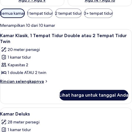
Agu 7 - Agu 9
Agu 14 - Agu 16
Filter
Semua kamar
1 tempat tidur
2 tempat tidur
3+ tempat tidur
tersedia
untuk
Menampilkan 10 dari 10 kamar
kamar
Lihat
Kamar Klasik, 1 Tempat Tidur Double a
2
Kamar Klasik, 1 Tempat Tidur Double atau 2 Tempat Tidur
semua
Twin
foto
20 meter persegi
untuk
1 kamar tidur
Kamar
Kapasitas 2
Klasik,
1
1 double ATAU 2 twin
Tempat
Rincian
Rincian selengkapnya
Tidur
lebih
lanjut
Double
Lihat harga untuk tanggal Anda
untuk
atau
Kamar
2
Klasik,
Lihat
Kamar Deluks | Meja kerja, tempat tid
3
Tempat
1
Kamar Deluks
semua
Tempat
Tidur
28 meter persegi
Tidur
foto
Twin
Double
1 kamar tidur
untuk