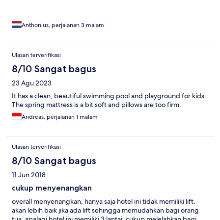
meerprijs uiteraard niet betaald. Bedjes bij zwembad te smerig
om op te liggen, er zijn geen ‘pool towels’ dus dat moet met die
ene handdoek. Ontbijtbuffet wordt niet bijgevuld en voor een
Anthonius, perjalanan 3 malam
eitje moet je in de rij gaan staan.Foto’s op de website komen
niet overeen met de werkelijkheid! Kamerprijs was aan de hoge
kant maar en dat zou geen probleem zijn als de kwaliteit beter
Ulasan terverifikasi
zou zijn. Nu is het lekker cashen voor dit hotel.
8/10 Sangat bagus
23 Agu 2023
It has a clean, beautiful swimming pool and playground for kids.
The spring mattress is a bit soft and pillows are too firm.
Andreas, perjalanan 1 malam
Ulasan terverifikasi
8/10 Sangat bagus
11 Jun 2018
cukup menyenangkan
overall menyenangkan, hanya saja hotel ini tidak memiliki lift.
akan lebih baik jika ada lift sehingga memudahkan bagi orang
tua. apalagi hotel ini memiliki 3 lantai, cukup melelahkan bagi