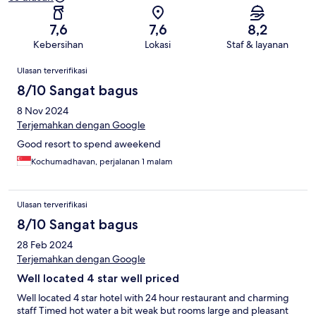
7,6
7,6
8,2
Kebersihan
Lokasi
Staf & layanan
Ulasan
Ulasan terverifikasi
8/10 Sangat bagus
8 Nov 2024
Terjemahkan dengan Google
Good resort to spend aweekend
Kochumadhavan, perjalanan 1 malam
Ulasan terverifikasi
8/10 Sangat bagus
28 Feb 2024
Terjemahkan dengan Google
Well located 4 star well priced
Well located 4 star hotel with 24 hour restaurant and charming
staff Timed hot water a bit weak but rooms large and pleasant