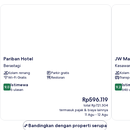
Pariban Hotel
JW Marr
Pariban
JW
Pariban Hotel
JW Mar
Hotel
Marriott
Berastagi
Kesawa
Berastagi
Hotel
Kolam renang
Parkir gratis
Kolam
Medan
Wi-Fi Gratis
Restoran
Transp
Kesawa
9.0
9.2
Istimewa
Ist
9,0
9,2
dari
dari
6 ulasan
646 
10,
10,
Harga
Rp596.119
Istimewa,
Istimew
sekarang
6
646
total Rp721.304
Rp596.119
termasuk pajak & biaya lainnya
ulasan
ulasan
11 Agu - 12 Agu
Bandingkan dengan properti serupa