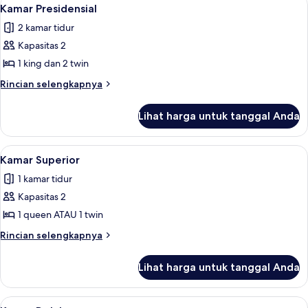
Lihat
4
Kamar Presidensial
semua
2 kamar tidur
foto
Kapasitas 2
untuk
Kamar
1 king dan 2 twin
Presidensial
Rincian
Rincian selengkapnya
lebih
lanjut
Lihat harga untuk tanggal Anda
untuk
Kamar
Presidensial
Lihat
Kamar Superior | Meja kerja, tempat t
3
Kamar Superior
semua
1 kamar tidur
foto
Kapasitas 2
untuk
Kamar
1 queen ATAU 1 twin
Superior
Rincian
Rincian selengkapnya
lebih
lanjut
Lihat harga untuk tanggal Anda
untuk
Kamar
Superior
Lihat
Kamar Deluks | Teras/patio