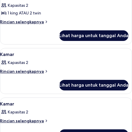
atau
Kamar
Kapasitas 2
2
Deluks
Tempat
1 king ATAU 2 twin
Tidur
Rincian
Rincian selengkapnya
Twin
lebih
lanjut
Lihat harga untuk tanggal Anda
untuk
Kamar
Deluks
Lihat
Meja kerja, tempat tidur lipat/tambaha
4
Kamar
semua
Kapasitas 2
foto
untuk
Rincian
Rincian selengkapnya
lebih
Kamar
lanjut
Lihat harga untuk tanggal Anda
untuk
Kamar
Lihat
Meja kerja, tempat tidur lipat/tambaha
1
Kamar
semua
Kapasitas 2
foto
untuk
Rincian
Rincian selengkapnya
lebih
Kamar
lanjut