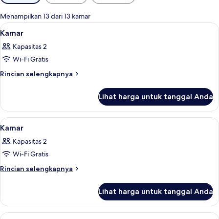
tersedia
untuk
Menampilkan 13 dari 13 kamar
kamar
Lihat
Seprai premium, bantalan ekstra lemb
3
Kamar
semua
Kapasitas 2
foto
Wi-Fi Gratis
untuk
Kamar
Rincian
Rincian selengkapnya
lebih
lanjut
Lihat harga untuk tanggal Anda
untuk
Kamar
Lihat
Seprai premium, bantalan ekstra lemb
2
Kamar
semua
Kapasitas 2
foto
Wi-Fi Gratis
untuk
Kamar
Rincian
Rincian selengkapnya
lebih
lanjut
Lihat harga untuk tanggal Anda
untuk
Kamar
Lihat
Seprai premium, bantalan ekstra lemb