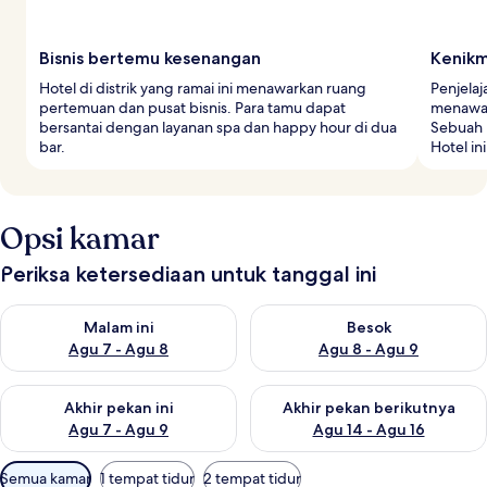
Bisnis bertemu kesenangan
Kenikm
Hotel di distrik yang ramai ini menawarkan ruang
Penjelaj
pertemuan dan pusat bisnis. Para tamu dapat
menawar
bersantai dengan layanan spa dan happy hour di dua
Sebuah 
bar.
Hotel i
Opsi kamar
Periksa ketersediaan untuk tanggal ini
Periksa ketersediaan untuk malam ini Agu 7 - Agu 8
Periksa ketersediaan untuk be
Malam ini
Besok
Agu 7 - Agu 8
Agu 8 - Agu 9
Periksa ketersediaan untuk akhir pekan ini Agu 7 - Agu 9
Periksa ketersediaan untuk ak
Akhir pekan ini
Akhir pekan berikutnya
Agu 7 - Agu 9
Agu 14 - Agu 16
Filter
Semua kamar
1 tempat tidur
2 tempat tidur