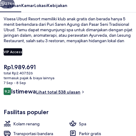
274+
Ringkasan
Kamar
Lokasi
Kebijakan
Visesa Ubud Resort memiliki klub anak gratis dan berada hanya 5
menit berkendara dari Puri Saren Agung dan Pasar Seni Tradisional
Ubud. Tamu dapat mengunjungi spa untuk dimanjakan dengan pijat
jaringan dalam, aromaterapi, atau perawatan Ayurveda, dan Lesung
Restaurant, salah satu 3 restoran, menyajikan hidangan lokal dan
internasional serta buka untuk sarapan, makan siang, dan makan
malam. Keunggulan lain di hotel mewah ini meliputi 2 bar/lounge,
VIP Access
kolam renang outdoor, dan pusat kebugaran. Para traveler
menyukai staf.
Harga
Rp1.989.691
Vila, 2 kamar tidur (Sky Infinity Pool)
saat
total Rp2.407.526
ini
termasuk pajak & biaya lainnya
Rp1.989.691
7 Sep - 8 Sep
Ulasan
Istimewa
9,2
Lihat total 538 ulasan
9,2 dari 10
Fasilitas populer
Kolam renang
Spa
Transportasi bandara
Parkir gratis