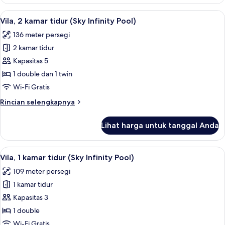
Vila
Pool
Royal,
Lihat
Seprai premium, bantalan ekstra lemb
)
16
2
Vila, 2 kamar tidur (Sky Infinity Pool)
semua
kamar
136 meter persegi
tidur
foto
(River
2 kamar tidur
untuk
Valley
Vila,
Kapasitas 5
Pool
2
)
1 double dan 1 twin
kamar
Wi-Fi Gratis
tidur
Rincian
Rincian selengkapnya
(Sky
lebih
Infinity
lanjut
Lihat harga untuk tanggal Anda
untuk
Pool)
Vila,
2
Lihat
Vila, 1 kamar tidur (Sky Infinity Pool)
7
kamar
Vila, 1 kamar tidur (Sky Infinity Pool)
semua
tidur
109 meter persegi
(Sky
foto
Infinity
1 kamar tidur
untuk
Pool)
Vila,
Kapasitas 3
1
1 double
kamar
Wi-Fi Gratis