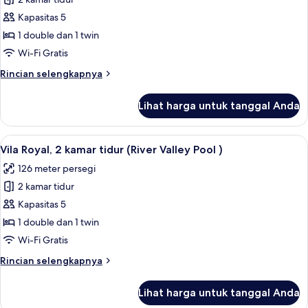
untuk
Pool)
Vila,
Kapasitas 5
2
1 double dan 1 twin
kamar
Wi-Fi Gratis
tidur
Rincian
Rincian selengkapnya
(Lagoon
lebih
Pool)
lanjut
Lihat harga untuk tanggal Anda
untuk
Vila,
2
Lihat
Vila Royal, 2 kamar tidur (River Valley
6
kamar
Vila Royal, 2 kamar tidur (River Valley Pool )
semua
tidur
126 meter persegi
(Lagoon
foto
Pool)
2 kamar tidur
untuk
Vila
Kapasitas 5
Royal,
1 double dan 1 twin
2
Wi-Fi Gratis
kamar
Rincian
Rincian selengkapnya
tidur
lebih
(River
lanjut
Lihat harga untuk tanggal Anda
untuk
Valley