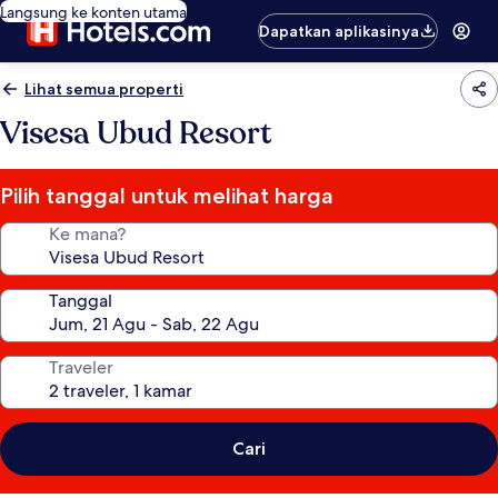
Langsung ke konten utama
Dapatkan aplikasinya
Lihat semua properti
Visesa Ubud Resort
Pilih tanggal untuk melihat harga
Ke mana?
Tanggal
Traveler
Cari