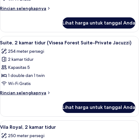
tidur
Rincian
Rincian selengkapnya
(Sky
lebih
Infinity
lanjut
Lihat harga untuk tanggal Anda
untuk
Pool)
Vila,
1
Lihat
Suite, 2 kamar tidur (Visesa Forest Su
5
kamar
Suite, 2 kamar tidur (Visesa Forest Suite-Private Jacuzzi)
semua
tidur
254 meter persegi
(Sky
foto
Infinity
2 kamar tidur
untuk
Pool)
Suite,
Kapasitas 5
2
1 double dan 1 twin
kamar
Wi-Fi Gratis
tidur
Rincian
Rincian selengkapnya
(Visesa
lebih
Forest
lanjut
Lihat harga untuk tanggal Anda
untuk
Suite-
Suite,
Private
2
Lihat
Vila Royal, 2 kamar tidur | Seprai pre
Jacuzzi)
9
kamar
Vila Royal, 2 kamar tidur
semua
tidur
250 meter persegi
(Visesa
foto