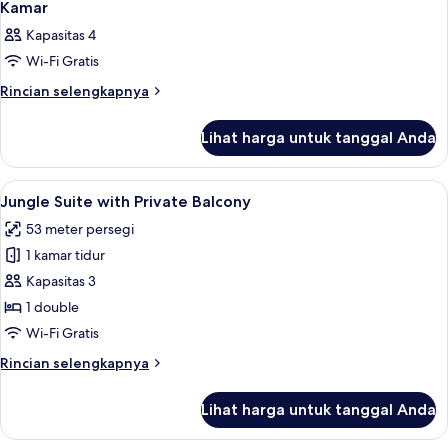
3
Kamar
semua
Kapasitas 4
foto
Wi-Fi Gratis
untuk
Kamar
Rincian
Rincian selengkapnya
lebih
lanjut
Lihat harga untuk tanggal Anda
untuk
Kamar
Lihat
Jungle Suite with Private Balcony | S
8
Jungle Suite with Private Balcony
semua
53 meter persegi
foto
1 kamar tidur
untuk
Jungle
Kapasitas 3
Suite
1 double
with
Wi-Fi Gratis
Private
Rincian
Rincian selengkapnya
Balcony
lebih
lanjut
Lihat harga untuk tanggal Anda
untuk
Jungle