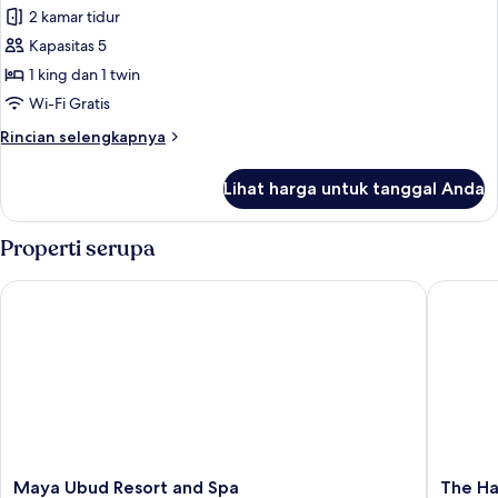
Forest
2 kamar tidur
untuk
Suite-
Vila
Kapasitas 5
Private
Royal,
Jacuzzi)
1 king dan 1 twin
2
Wi-Fi Gratis
kamar
Rincian
Rincian selengkapnya
tidur
lebih
lanjut
Lihat harga untuk tanggal Anda
untuk
Vila
Royal,
Properti serupa
2
kamar
Maya Ubud Resort and Spa
The Hav
tidur
Maya
The
Maya Ubud Resort and Spa
The Ha