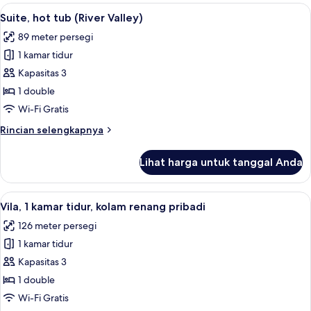
Suite
Lihat
Suite, hot tub (River Valley) | Seprai
5
with
Suite, hot tub (River Valley)
semua
Private
89 meter persegi
Balcony
foto
1 kamar tidur
untuk
Suite,
Kapasitas 3
hot
1 double
tub
Wi-Fi Gratis
(River
Rincian
Rincian selengkapnya
Valley)
lebih
lanjut
Lihat harga untuk tanggal Anda
untuk
Suite,
hot
Lihat
Vila, 1 kamar tidur, kolam renang prib
7
tub
Vila, 1 kamar tidur, kolam renang pribadi
semua
(River
126 meter persegi
Valley)
foto
1 kamar tidur
untuk
Vila,
Kapasitas 3
1
1 double
kamar
Wi-Fi Gratis
tidur,