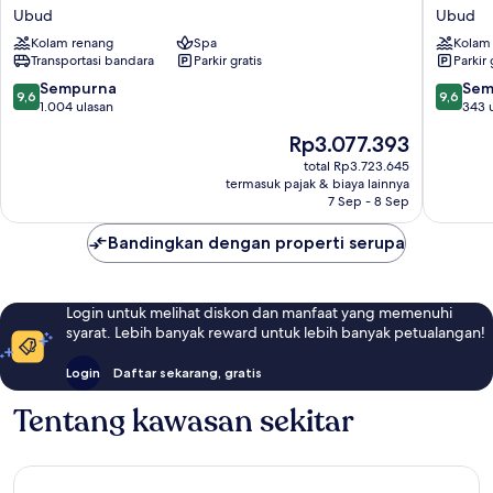
Ubud
Hava
Ubud
Ubud
Resort
Ubud
Kolam renang
Spa
Kolam
and
A
Transportasi bandara
Parkir gratis
Parkir 
Spa
Praman
Ubud
Experie
9.6
9.6
Sempurna
Sem
9,6
9,6
Ubud
dari
dari
1.004 ulasan
343 
10,
10,
Harga
Rp3.077.393
Sempurna,
Sempur
sekarang
1.004
343
total Rp3.723.645
Rp3.077.393
termasuk pajak & biaya lainnya
ulasan
ulasan
7 Sep - 8 Sep
Bandingkan dengan properti serupa
Login untuk melihat diskon dan manfaat yang memenuhi
syarat. Lebih banyak reward untuk lebih banyak petualangan!
Login
Daftar sekarang, gratis
Tentang kawasan sekitar