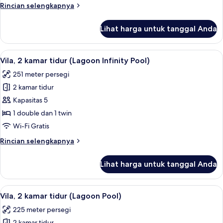
Rincian
Rincian selengkapnya
kolam
lebih
renang
lanjut
Lihat harga untuk tanggal Anda
untuk
pribadi
Vila,
1
Lihat
Vila, 2 kamar tidur (Lagoon Infinity P
5
kamar
Vila, 2 kamar tidur (Lagoon Infinity Pool)
semua
tidur,
251 meter persegi
kolam
foto
renang
2 kamar tidur
untuk
pribadi
Vila,
Kapasitas 5
2
1 double dan 1 twin
kamar
Wi-Fi Gratis
tidur
Rincian
Rincian selengkapnya
(Lagoon
lebih
Infinity
lanjut
Lihat harga untuk tanggal Anda
untuk
Pool)
Vila,
2
Lihat
Vila, 2 kamar tidur (Lagoon Pool) | Are
8
kamar
Vila, 2 kamar tidur (Lagoon Pool)
semua
tidur
225 meter persegi
(Lagoon
foto
Infinity
2 kamar tidur