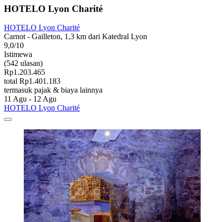
HOTELO Lyon Charité
HOTELO Lyon Charité
Carnot - Gailleton, 1,3 km dari Katedral Lyon
9,0/10
Istimewa
(542 ulasan)
Rp1.203.465
total Rp1.401.183
termasuk pajak & biaya lainnya
11 Agu - 12 Agu
HOTELO Lyon Charité