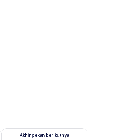
n ini Agu 7 - Agu 9
Periksa ketersediaan untuk akhir pekan berikutnya Agu 14 - A
Akhir pekan berikutnya