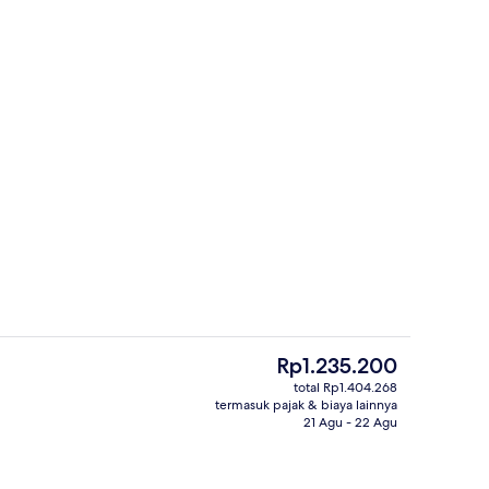
Melayani makan siang dan makan ma
Harga
Rp1.235.200
saat
total Rp1.404.268
ini
termasuk pajak & biaya lainnya
Eksterior
Rp1.235.200
21 Agu - 22 Agu