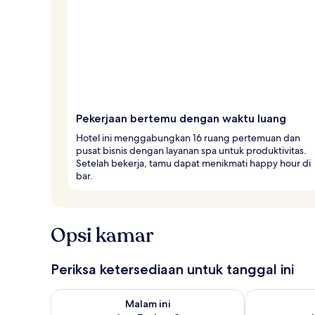
Pekerjaan bertemu dengan waktu luang
Hotel ini menggabungkan 16 ruang pertemuan dan
pusat bisnis dengan layanan spa untuk produktivitas.
Setelah bekerja, tamu dapat menikmati happy hour di
bar.
Opsi kamar
Periksa ketersediaan untuk tanggal ini
Periksa ketersediaan untuk malam ini Agu 7 - Agu 8
Periksa keter
Malam ini