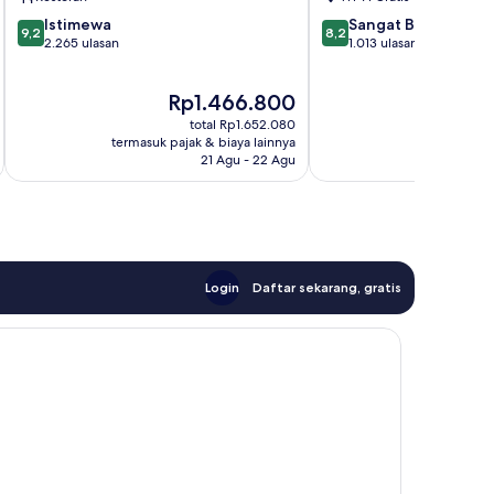
9.2
8.2
Istimewa
Sangat Baik
9,2
8,2
dari
dari
2.265 ulasan
1.013 ulasan
10,
10,
Istimewa,
Sangat
Harga
Rp1.466.800
2.265
Baik,
sekarang
ulasan
1.013
total Rp1.652.080
Rp1.466.800
R
ulasan
termasuk pajak & biaya lainnya
termasuk paj
21 Agu - 22 Agu
Login
Daftar sekarang, gratis