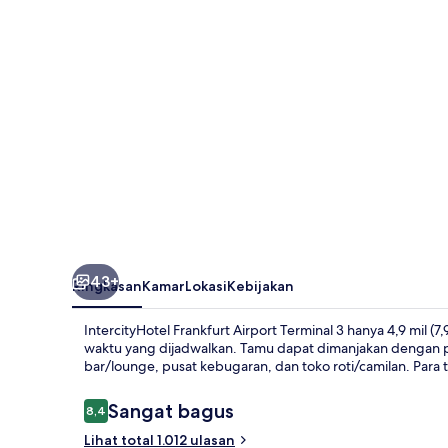
Terminal
3
43+
Ringkasan
Kamar
Lokasi
Kebijakan
IntercityHotel Frankfurt Airport Terminal 3 hanya 4,9 mil
waktu yang dijadwalkan. Tamu dapat dimanjakan dengan pij
bar/lounge, pusat kebugaran, dan toko roti/camilan. Para 
Ulasan
Sangat bagus
8,4
8,4 dari 10
Lihat total 1.012 ulasan