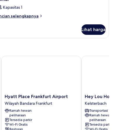
Kapasitas 1
ncian
ncian selengkapnya
bih
njut
Lihat harga
tuk
amar
 by IHG
Hyatt Place Frankfurt Airport
Hey Lou Hotel Frankfur
Hyatt
Hey
Hyatt Place Frankfurt Airport
Hey Lou Hotel Frankf
Place
Lou
Wilayah Bandara Frankfurt
Kelsterbach
Frankfurt
Hotel
Ramah hewan
Transportasi bandara
Airport
Frankfurt
peliharaan
Ramah hewan
Wilayah
Airport
Tersedia parkir
peliharaan
Bandara
Kelsterbach
Wi-Fi Gratis
Tersedia parkir
Frankfurt
Restoran
Wi-Fi Gratis