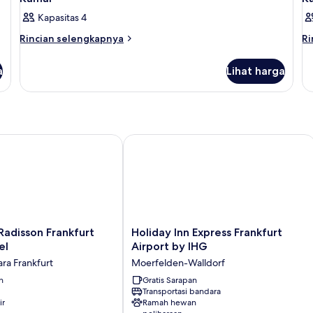
Kapasitas 4
Rincian
Ri
Rincian selengkapnya
Ri
lebih
le
lanjut
la
a
Lihat harga
untuk
un
Kamar
K
adisson Frankfurt Airport Hotel
Holiday Inn Express Frankfurt Airport
Holiday
 Radisson Frankfurt
Holiday Inn Express Frankfurt
Inn
el
Airport by IHG
Express
ra Frankfurt
Moerfelden-Walldorf
Frankfurt
n
Airport
Gratis Sarapan
Transportasi bandara
by
ir
Ramah hewan
IHG