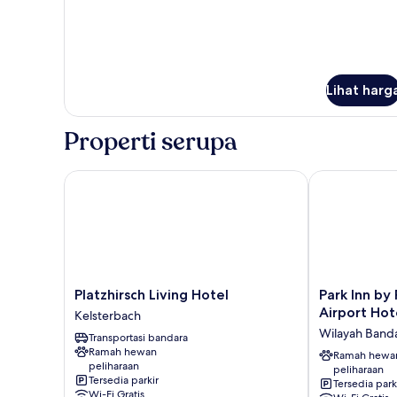
Lihat harg
Properti serupa
Platzhirsch Living Hotel
Park Inn by R
Platzhirsch
Park
Platzhirsch Living Hotel
Park Inn by
Living
Inn
Airport Hot
Kelsterbach
Hotel
by
Wilayah Banda
Transportasi bandara
Kelsterbach
Radisson
Ramah hewan
Frankfurt
Ramah hewa
peliharaan
peliharaan
Airport
Tersedia parkir
Tersedia park
Hotel
Wi-Fi Gratis