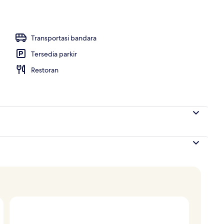
kan malam dan happy hour
Transportasi bandara
Tersedia parkir
Restoran