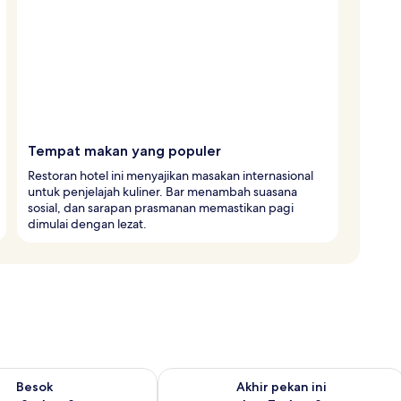
Tempat makan yang populer
Restoran hotel ini menyajikan masakan internasional
untuk penjelajah kuliner. Bar menambah suasana
sosial, dan sarapan prasmanan memastikan pagi
dimulai dengan lezat.
sediaan untuk besok Agu 8 - Agu 9
Periksa ketersediaan untuk akhir peka
Besok
Akhir pekan ini