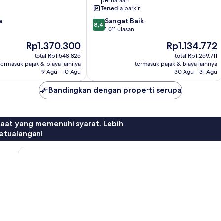
peliharaan
Moerfelden-
Tersedia parkir
Walldorf
8.4
a
Sangat Baik
8,4
dari
1.011 ulasan
10,
Harga
Harga
Rp1.370.300
Rp1.134.772
Sangat
sekarang
sekarang
Baik,
total Rp1.548.825
total Rp1.259.711
Rp1.370.300
Rp1.134.772
termasuk pajak & biaya lainnya
termasuk pajak & biaya lainnya
1.011
9 Agu - 10 Agu
30 Agu - 31 Agu
ulasan
Bandingkan dengan properti serupa
faat yang memenuhi syarat. Lebih
etualangan!