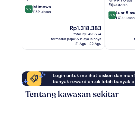
Wi-Fi Gratis
Wilayah
Restoran
9.2
Istimewa
Bandara
9,2
dari
1.189 ulasan
8.6
Luar Bias
Frankfurt
8,6
10,
dari
1.014 ulasan
Istimewa,
10,
Harga
Rp1.318.383
1.189
Luar
sekarang
ulasan
Biasa,
total Rp1.493.274
Rp1.318.383
termasuk pajak & biaya lainnya
1.014
21 Agu - 22 Agu
ulasan
Login untuk melihat diskon dan man
banyak reward untuk lebih banyak p
Tentang kawasan sekitar