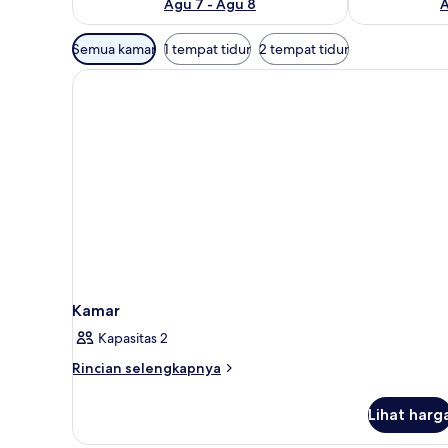
Agu 7 - Agu 8
A
Filter
Semua kamar
1 tempat tidur
2 tempat tidur
tersedia
untuk
kamar
Kamar
Kapasitas 2
Rincian
Rincian selengkapnya
lebih
lanjut
Lihat harg
untuk
Kamar