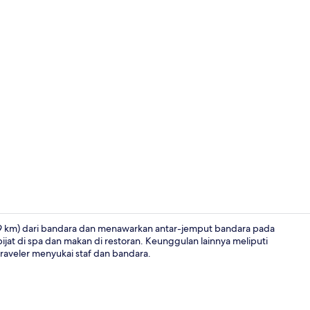
Lobi
 (7,9 km) dari bandara dan menawarkan antar-jemput bandara pada
at di spa dan makan di restoran. Keunggulan lainnya meliputi
traveler menyukai staf dan bandara.
Lobi