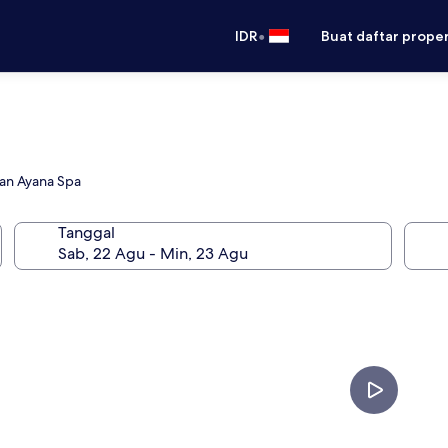
•
IDR
Buat daftar prope
gan Ayana Spa
Tanggal