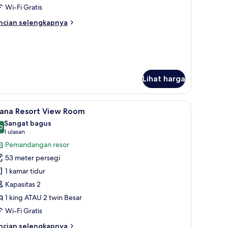
oom
Wi-Fi Gratis
ncian
ncian selengkapnya
bih
njut
tuk
ol
cess
oom
Lihat harga
 meja kerja
ihat
Seprai premium, minibar, brankas, dan meja k
9
ana Resort View Room
emua
Sangat bagus
oto
0
8,0 dari 10
(1
1 ulasan
ntuk
ulasan)
Pemandangan resor
ana
53 meter persegi
esort
1 kamar tidur
iew
Kapasitas 2
oom
1 king ATAU 2 twin Besar
Wi-Fi Gratis
ncian
ncian selengkapnya