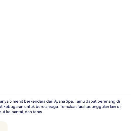
Video kreat
anya 5 menit berkendara dari Ayana Spa. Tamu dapat berenang di
t kebugaran untuk berolahraga. Temukan fasilitas unggulan lain di
ut ke pantai, dan teras.
Lobi