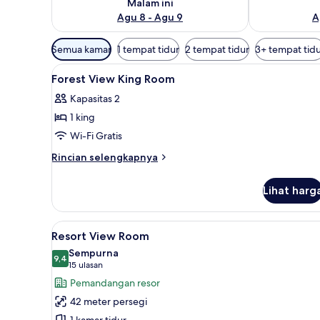
Malam ini
Agu 8 - Agu 9
A
Filter
Semua kamar
1 tempat tidur
2 tempat tidur
3+ tempat tid
tersedia
Lihat
Seprai premium, minibar, brank
untuk
10
Forest View King Room
semua
kamar
Kapasitas 2
foto
1 king
untuk
Forest
Wi-Fi Gratis
View
Rincian
Rincian selengkapnya
King
lebih
lanjut
Room
Lihat harg
untuk
Forest
View
Lihat
Seprai premium, minibar, brank
7
King
Resort View Room
semua
Room
Sempurna
foto
9,4
9,4 dari 10
(15
15 ulasan
untuk
ulasan)
Pemandangan resor
Resort
42 meter persegi
View
1 kamar tidur