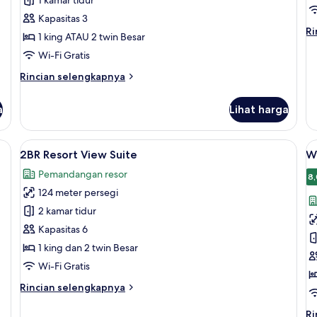
Room
R
Kapasitas 3
Ri
Ri
1 king ATAU 2 twin Besar
le
Wi-Fi Gratis
la
un
Rincian
Rincian selengkapnya
Po
lebih
Ac
lanjut
R
a
Lihat harga
untuk
Jimbaran
Bay
mium, minibar, brankas, dan meja kerja
Lihat
Seprai premium, minibar, brankas, dan
L
9
Room
2BR Resort View Suite
W
semua
s
Pemandangan resor
foto
f
8,
124 meter persegi
untuk
u
2BR
W
2 kamar tidur
Resort
R
Kapasitas 6
View
V
1 king dan 2 twin Besar
Suite
R
Wi-Fi Gratis
Rincian
Rincian selengkapnya
lebih
lanjut
Ri
Ri