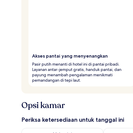
l
e
r
Akses pantai yang menyenangkan
Pasir putih menanti di hotel ini di pantai pribadi.
Layanan antar-jemput gratis, handuk pantai, dan
payung menambah pengalaman menikmati
pemandangan di tepi laut.
Opsi kamar
Periksa ketersediaan untuk tanggal ini
Periksa ketersediaan untuk malam ini Agu 8 - Agu 9
Periksa keter