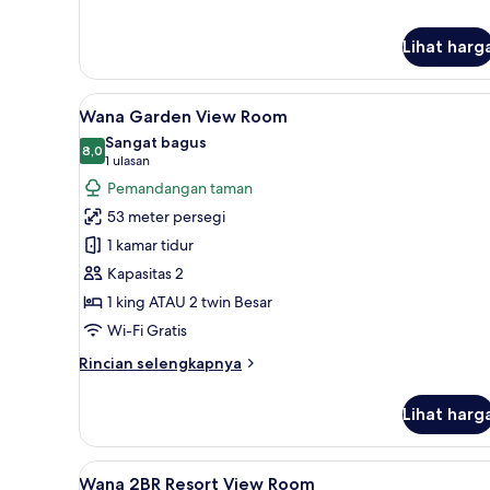
untuk
Resort
Lihat harg
View
Suite
Lihat
Seprai premium, minibar, brank
8
Wana Garden View Room
semua
Sangat bagus
foto
8,0
8,0 dari 10
(1
1 ulasan
untuk
ulasan)
Pemandangan taman
Wana
53 meter persegi
Garden
1 kamar tidur
View
Kapasitas 2
Room
1 king ATAU 2 twin Besar
Wi-Fi Gratis
Rincian
Rincian selengkapnya
lebih
lanjut
Lihat harg
untuk
Wana
Garden
Lihat
Wana 2BR Resort View Room | S
10
View
Wana 2BR Resort View Room