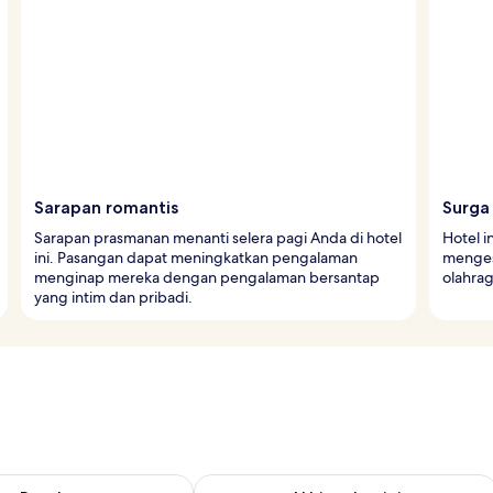
Sarapan romantis
Surga
Sarapan prasmanan menanti selera pagi Anda di hotel
Hotel i
ini. Pasangan dapat meningkatkan pengalaman
menges
menginap mereka dengan pengalaman bersantap
olahrag
yang intim dan pribadi.
sediaan untuk besok Agu 9 - Agu 10
Periksa ketersediaan untuk akhir pekan