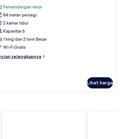
emua
Pemandangan resor
oto
84 meter persegi
ntuk
BR
2 kamar tidur
esort
Kapasitas 6
iew
1 king dan 2 twin Besar
oom
Wi-Fi Gratis
ncian
ncian selengkapnya
bih
njut
tuk
BR
Lihat harga
sort
ew
oom
AYANA Villas Bali
Conrad Bali