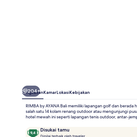
Bali
204+
Ringkasan
Kamar
Lokasi
Kebijakan
RIMBA by AYANA Bali memiliki lapangan golf dan berada h
salah satu 14 kolam renang outdoor atau mengunjungi pusa
hotel mewah ini seperti lapangan tenis outdoor, antar-jemp
Ulasan
9,4
Disukai tamu
D
dari
Dinilai terbaik oleh traveler