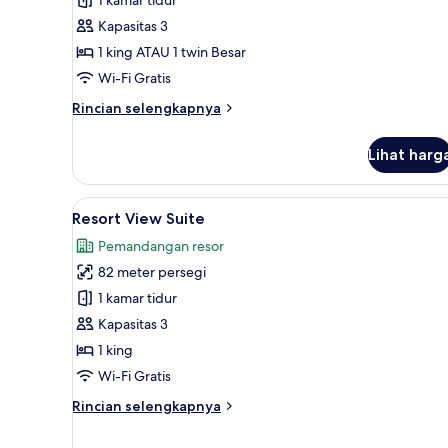
Room
Kapasitas 3
1 king ATAU 1 twin Besar
Wi-Fi Gratis
Rincian
Rincian selengkapnya
lebih
lanjut
Lihat harg
untuk
Resort
View
Lihat
Resort View Suite | Seprai pre
6
Room
Resort View Suite
semua
Pemandangan resor
foto
82 meter persegi
untuk
Resort
1 kamar tidur
View
Kapasitas 3
Suite
1 king
Wi-Fi Gratis
Rincian
Rincian selengkapnya
lebih
lanjut