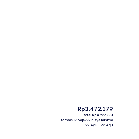
Pemandangan pantai/laut
or
Harga
Rp3.472.379
saat
total Rp4.236.331
ini
termasuk pajak & biaya lainnya
Lounge lobi
Rp3.472.379
22 Agu - 23 Agu