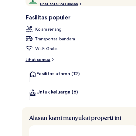
i
Lihat total 941 ulasan
10,
n
Disukai
i
Fasilitas populer
tamu
Area anak-a
l
a
Kolam renang
i
Transportasi bandara
t
e
Wi-Fi Gratis
r
b
Lihat semua
a
i
Fasilitas utama
(12)
k
o
l
Untuk keluarga
(6)
e
h
t
Alasan kami menyukai properti ini
r
a
v
e