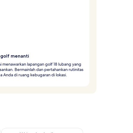
 golf menanti
ni menawarkan lapangan golf 18 lubang yang
ankan. Bermainlah dan pertahankan rutinitas
a Anda di ruang kebugaran di lokasi.
 ini Agu 14 - Agu 16
Periksa ketersediaan untuk akhir pekan berikutnya Agu 21 - A