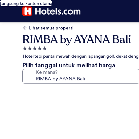
Langsung ke konten utama
Lihat semua properti
RIMBA by AYANA Bali
Properti
bintang
Hotel tepi pantai mewah dengan lapangan golf, dekat den
5.0
Pilih tanggal untuk melihat harga
Ke mana?
Galeri
foto
untuk
RIMBA
by
AYANA