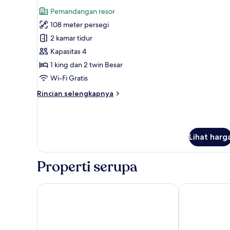
semua
Room
Pemandangan resor
foto
108 meter persegi
untuk
Wana
2 kamar tidur
2BR
Kapasitas 4
Resort
1 king dan 2 twin Besar
View
Wi-Fi Gratis
Room
Rincian
Rincian selengkapnya
lebih
lanjut
untuk
Wana
Lihat harg
2BR
Resort
View
Properti serupa
Room
AYANA Resort Bali
AYANA Segara