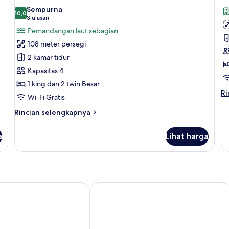
semua
s
Room
Sempurna
foto
10,0
f
10,0 dari 10
(3
3 ulasan
untuk
u
ulasan)
Pemandangan laut sebagian
Wana
2
108 meter persegi
2BR
R
2 kamar tidur
Ocean
V
Kapasitas 4
View
R
1 king dan 2 twin Besar
Room
Ri
Ri
Wi-Fi Gratis
le
la
Rincian
Rincian selengkapnya
un
lebih
2
lanjut
a
Lihat harga
Re
untuk
Vi
Wana
R
2BR
Ocean
View
Room
 Bali
InterContinental Bali Resort by IHG