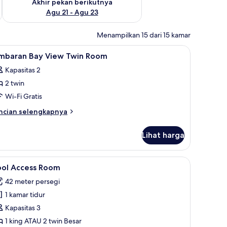
Akhir pekan berikutnya
Agu 21 - Agu 23
Menampilkan 15 dari 15 kamar
 meja kerja
ihat
Seprai premium, minibar, brankas, dan meja k
5
imbaran Bay View Twin Room
emua
Kapasitas 2
oto
2 twin
ntuk
imbaran
Wi-Fi Gratis
ay
ncian
ncian selengkapnya
iew
bih
njut
win
Lihat harga
tuk
oom
mbaran
y
 meja kerja
ihat
Pool Access Room | Seprai premium, minibar, 
7
ew
ool Access Room
emua
in
42 meter persegi
oom
oto
1 kamar tidur
ntuk
ool
Kapasitas 3
ccess
1 king ATAU 2 twin Besar