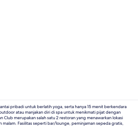
Video proper
ntai pribadi untuk berlatih yoga, serta hanya 15 menit berkendara
utdoor atau manjakan diri di spa untuk menikmati pijat dengan
an Club merupakan salah satu 2 restoran yang menawarkan lokasi
2 restoran; 
n malam. Fasilitas seperti bar/lounge, peminjaman sepeda gratis,