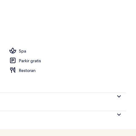
i, pasir putih, scuba diving, dan snorkeling
Spa
Parkir gratis
Restoran