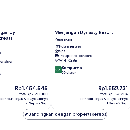
Menjangan
gan by
Menjangan Dynasty Resort
Dynasty
treats
Pejarakan
Resort
Kolam renang
ats
Pejarakan
Spa
g
Transportasi bandara
Wi-Fi Gratis
 bandara
9.6
Sempurna
9,6
dari
69 ulasan
a
10,
Sempurna,
Harga
Harga
Rp1.454.545
Rp1.552.731
69
sekarang
sekarang
ulasan
total Rp2.160.000
total Rp1.878.804
Rp1.454.545
Rp1.552.731
termasuk pajak & biaya lainnya
termasuk pajak & biaya lainnya
6 Sep - 7 Sep
1 Sep - 2 Sep
Bandingkan dengan properti serupa