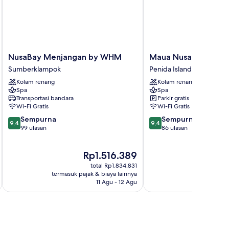
NusaBay
Maua
NusaBay Menjangan by WHM
Maua Nusa Penida
Menjangan
Nusa
Sumberklampok
Penida Island
by
Penida
Kolam renang
Kolam renang
WHM
Penida
Spa
Spa
Sumberklampok
Island
Transportasi bandara
Parkir gratis
Wi-Fi Gratis
Wi-Fi Gratis
9.4
9.4
Sempurna
Sempurna
9,4
9,4
dari
dari
99 ulasan
86 ulasan
10,
10,
Sempurna,
Sempurna,
Harga
Ha
Rp1.516.389
R
99
86
sekarang
se
ulasan
ulasan
total Rp1.834.831
Rp1.516.389
Rp
termasuk pajak & biaya lainnya
termasuk paj
11 Agu - 12 Agu