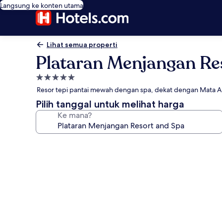
Langsung ke konten utama
Lihat semua properti
Plataran Menjangan Re
Properti
bintang
Resor tepi pantai mewah dengan spa, dekat dengan Mata 
5.0
Pilih tanggal untuk melihat harga
Ke mana?
Galeri
foto
untuk
Plataran
Menjangan
Resort