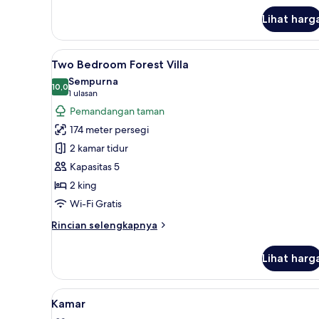
lanjut
Lihat harg
untuk
Vila,
1
Lihat
Two Bedroom Forest Villa | Min
11
kamar
Two Bedroom Forest Villa
semua
tidur,
Sempurna
pemandangan
foto
10,0
10,0 dari 10
(1
1 ulasan
samudra,
untuk
ulasan)
Pemandangan taman
menghadap
Two
pantai
174 meter persegi
Bedroom
2 kamar tidur
Forest
Kapasitas 5
Villa
2 king
Wi-Fi Gratis
Rincian
Rincian selengkapnya
lebih
lanjut
Lihat harg
untuk
Two
Bedroom
Lihat
Minibar, brankas, meja kerja, 
3
Forest
Kamar
semua
Villa