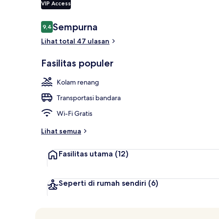
VIP Access
Ulasan
Sempurna
9,4
9,4 dari 10
Pantai pribad
Lihat total 47 ulasan
Fasilitas populer
Kolam renang
Transportasi bandara
Wi-Fi Gratis
Lihat semua
Fasilitas utama
(12)
Seperti di rumah sendiri
(6)