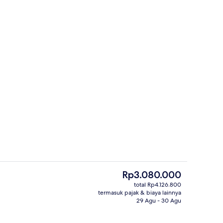
Ocean Mangrove Villa | Ruang keluarga
ti
Harga
Rp3.080.000
saat
total Rp4.126.800
ini
termasuk pajak & biaya lainnya
melayani sarapan, makan siang, dan makan malam
Kolam renang outdoor, dengan caban
Rp3.080.000
29 Agu - 30 Agu