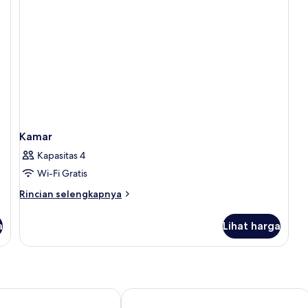
Kamar
Kapasitas 4
Wi-Fi Gratis
Rincian
Rincian selengkapnya
lebih
lanjut
a
Lihat harga
untuk
Kamar
 by LifestyleRetreats
Menjangan Dynasty Resort