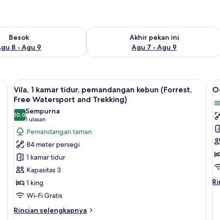
sediaan untuk besok Agu 8 - Agu 9
Periksa ketersediaan untuk akhir peka
Besok
Akhir pekan ini
gu 8 - Agu 9
Agu 7 - Agu 9
Lihat
Vila, 1 kamar tidur, pemandangan kebu
L
14
Vila, 1 kamar tidur, pemandangan kebun (Forrest,
O
semua
s
Free Watersport and Trekking)
foto
f
Sempurna
10,0
untuk
u
10,0 dari 10
(1
1 ulasan
Vila,
O
ulasan)
Pemandangan taman
1
M
84 meter persegi
kamar
Vi
1 kamar tidur
tidur,
Kapasitas 3
pemandangan
Ri
Ri
1 king
kebun
le
Wi-Fi Gratis
(Forrest,
la
Free
un
Rincian
Rincian selengkapnya
O
Watersport
lebih