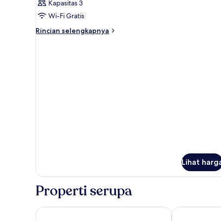
Kapasitas 3
foto
Wi-Fi Gratis
untuk
Kamar
Rincian
Rincian selengkapnya
lebih
lanjut
untuk
Kamar
Lihat harg
Properti serupa
Mimpi Resort Menjangan
The Menjangan