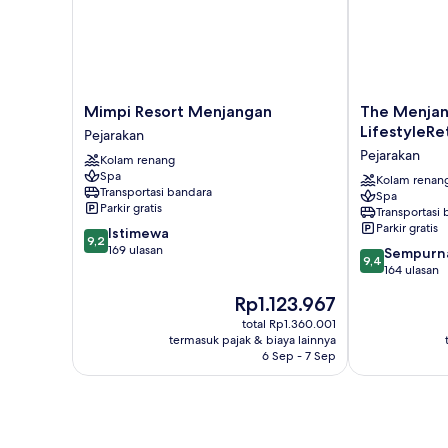
Mimpi
The
Mimpi Resort Menjangan
The Menjan
Resort
Menjangan
LifestyleRe
Pejarakan
Menjangan
by
Pejarakan
Kolam renang
Pejarakan
LifestyleRetre
Spa
Pejarakan
Kolam renan
Transportasi bandara
Spa
Parkir gratis
Transportasi
Parkir gratis
9.2
Istimewa
9,2
dari
169 ulasan
9.4
Sempurn
9,4
10,
dari
164 ulasan
Istimewa,
10,
Harga
Rp1.123.967
169
Sempurna,
sekarang
ulasan
164
total Rp1.360.001
Rp1.123.967
termasuk pajak & biaya lainnya
ulasan
6 Sep - 7 Sep