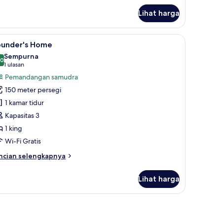
angrove
Lihat harga
lla
pat tidur lipat/tambahan
ihat
Founder's Home | Minibar, brankas, meja kerj
8
ounder's Home
emua
Sempurna
oto
,0
10,0 dari 10
(1
1 ulasan
ntuk
ulasan)
Pemandangan samudra
ounder's
150 meter persegi
ome
1 kamar tidur
Kapasitas 3
1 king
Wi-Fi Gratis
ncian
ncian selengkapnya
bih
njut
Lihat harga
tuk
under's
ome