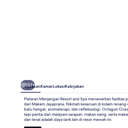
and
Spa
137+
Ringkasan
Kamar
Lokasi
Kebijakan
Plataran Menjangan Resort and Spa menawarkan fasilitas pa
dari Makam Jayaprana. Nikmati keseruan di kolam renang o
batu hangat, aromaterapi, dan refleksologi. Octagon Oce
tepi pantai dan melayani sarapan, makan siang, serta maka
dan teras adalah daya tarik lain di resor mewah ini.