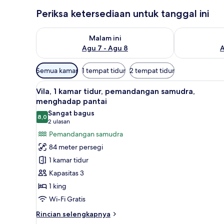
Periksa ketersediaan untuk tanggal ini
Periksa ketersediaan untuk malam ini Agu 7 - Agu 8
Periksa keter
Malam ini
Agu 7 - Agu 8
A
Filter
Semua kamar
1 tempat tidur
2 tempat tidur
tersedia
Lihat
Pemandangan pantai/laut
untuk
10
Vila, 1 kamar tidur, pemandangan samudra,
semua
kamar
menghadap pantai
foto
Sangat bagus
8,0
untuk
8,0 dari 10
(2
2 ulasan
Vila,
ulasan)
Pemandangan samudra
1
84 meter persegi
kamar
1 kamar tidur
tidur,
Kapasitas 3
pemandangan
1 king
samudra,
Wi-Fi Gratis
menghadap
pantai
Rincian
Rincian selengkapnya
lebih