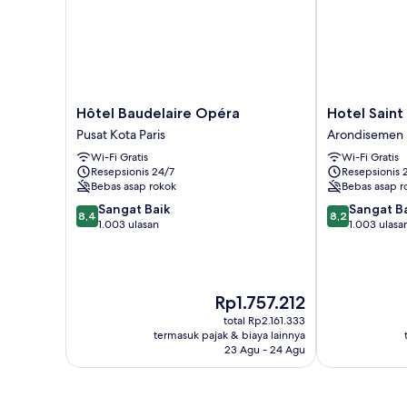
Hôtel
Hotel
Hôtel Baudelaire Opéra
Hotel Sain
Baudelaire
Saint
Pusat Kota Paris
Arondisemen 
Opéra
Georges
Wi-Fi Gratis
Wi-Fi Gratis
Pusat
Lafayette
Resepsionis 24/7
Resepsionis 
Kota
Arondisemen
Bebas asap rokok
Bebas asap r
Paris
ke-
8.4
8.2
Sangat Baik
9
Sangat B
8,4
8,2
dari
dari
1.003 ulasan
1.003 ulasa
10,
10,
Sangat
Sangat
Baik,
Baik,
1.003
1.003
Harga
Rp1.757.212
ulasan
ulasan
sekarang
total Rp2.161.333
Rp1.757.212
termasuk pajak & biaya lainnya
23 Agu - 24 Agu