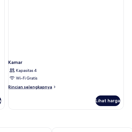
Kamar
Kapasitas 4
Wi-Fi Gratis
Rincian
Rincian selengkapnya
lebih
lanjut
a
Lihat harga
untuk
Kamar
eorges Lafayette
Hôtel Vacances Bleues Provinces Opé