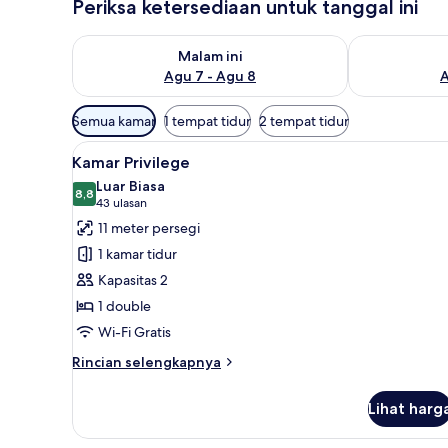
Periksa ketersediaan untuk tanggal ini
Periksa ketersediaan untuk malam ini Agu 7 - Agu 8
Periksa keter
Malam ini
Agu 7 - Agu 8
A
Filter
Semua kamar
1 tempat tidur
2 tempat tidur
tersedia
Lihat
Kamar Privilege | Pemandanga
untuk
11
Kamar Privilege
semua
kamar
Luar Biasa
foto
8,8
8,8 dari 10
(43
43 ulasan
untuk
ulasan)
11 meter persegi
Kamar
1 kamar tidur
Privilege
Kapasitas 2
1 double
Wi-Fi Gratis
Rincian
Rincian selengkapnya
lebih
lanjut
Lihat harg
untuk
Kamar