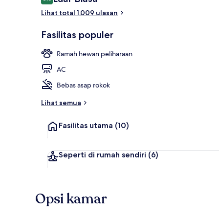
8,6 dari 10
Lihat total 1.009 ulasan
Paris Privile
Fasilitas populer
Ramah hewan peliharaan
AC
Bebas asap rokok
Lihat semua
Fasilitas utama
(10)
Seperti di rumah sendiri
(6)
Opsi kamar