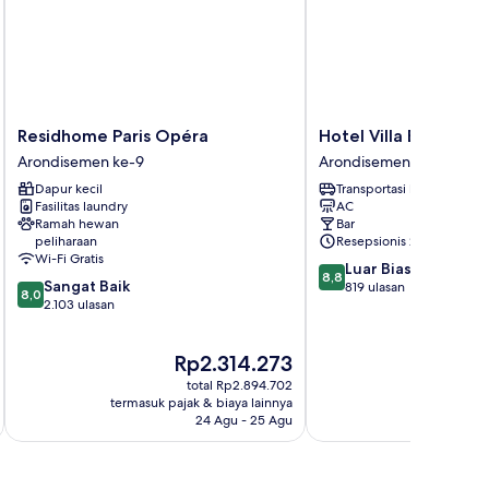
Residhome
Hotel
Residhome Paris Opéra
Hotel Villa Boheme
Paris
Villa
Arondisemen ke-9
Arondisemen ke-9
Opéra
Boheme
Dapur kecil
Transportasi bandara
Arondisemen
Arondisemen
Fasilitas laundry
AC
ke-
ke-
Ramah hewan
Bar
9
9
peliharaan
Resepsionis 24/7
Wi-Fi Gratis
8.8
Luar Biasa
8,8
8.0
Sangat Baik
dari
819 ulasan
8,0
dari
2.103 ulasan
10,
10,
Luar
Sangat
Biasa,
Harga
H
Rp2.314.273
R
Baik,
819
sekarang
s
2.103
ulasan
total Rp2.894.702
Rp2.314.273
R
ulasan
termasuk pajak & biaya lainnya
termasuk paj
24 Agu - 25 Agu