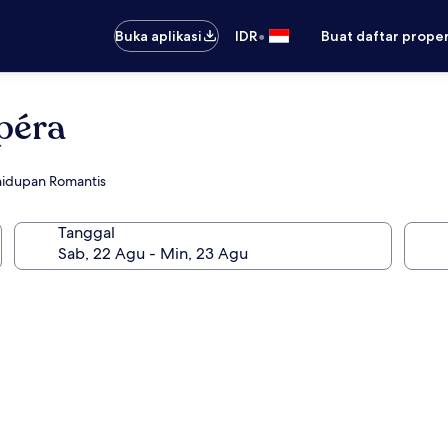
•
Buka aplikasi
IDR
Buat daftar prope
péra
hidupan Romantis
Tanggal