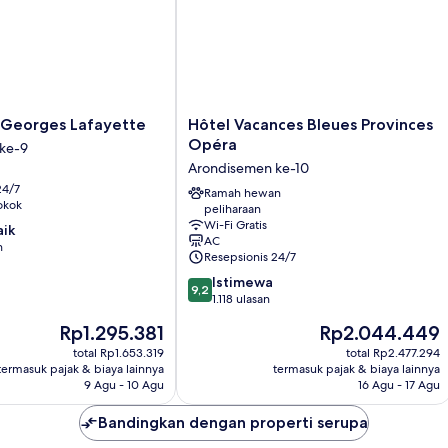
Hôtel
t Georges Lafayette
Hôtel Vacances Bleues Provinces
Vacances
Opéra
ke-9
Bleues
Arondisemen ke-10
Provinces
24/7
Opéra
Ramah hewan
okok
peliharaan
Arondisemen
Wi-Fi Gratis
aik
ke-
AC
n
10
Resepsionis 24/7
9.2
Istimewa
9,2
dari
1.118 ulasan
10,
Harga
Harga
Rp1.295.381
Rp2.044.449
Istimewa,
sekarang
sekarang
1.118
total Rp1.653.319
total Rp2.477.294
Rp1.295.381
Rp2.044.449
termasuk pajak & biaya lainnya
termasuk pajak & biaya lainnya
ulasan
9 Agu - 10 Agu
16 Agu - 17 Agu
Bandingkan dengan properti serupa