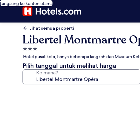
Langsung ke konten utama
Lihat semua properti
Libertel Montmartre O
Properti
bintang
Hotel pusat kota, hanya beberapa langkah dari Museum Ke
3.0
Pilih tanggal untuk melihat harga
Ke mana?
Galeri
foto
untuk
Libertel
Montmartre
Opéra