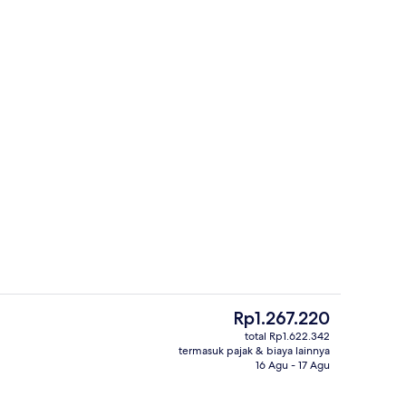
Kamar Keluarga | Seprai premium, meja
Harga
Rp1.267.220
saat
total Rp1.622.342
ini
termasuk pajak & biaya lainnya
Interior
Rp1.267.220
16 Agu - 17 Agu