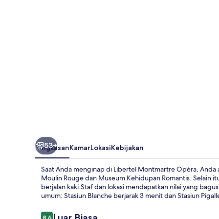
53+
Ringkasan
Kamar
Lokasi
Kebijakan
Saat Anda menginap di Libertel Montmartre Opéra, Anda akan
Moulin Rouge dan Museum Kehidupan Romantis. Selain itu,
berjalan kaki.Staf dan lokasi mendapatkan nilai yang bagus 
umum: Stasiun Blanche berjarak 3 menit dan Stasiun Pigalle
Ulasan
Luar Biasa
8,6