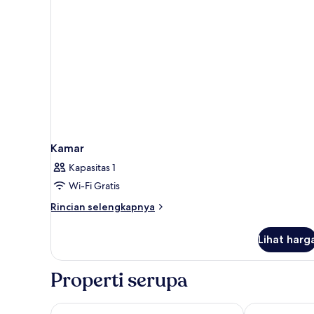
Kamar
Kapasitas 1
Wi-Fi Gratis
Rincian
Rincian selengkapnya
lebih
lanjut
Lihat harg
untuk
Kamar
Properti serupa
Hôtel Baudelaire Opéra
Hotel Saint G