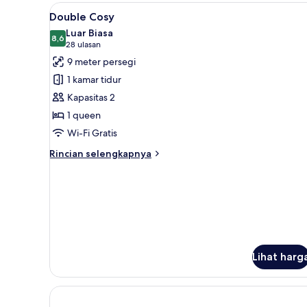
Privilege
Lihat
Double Cosy | Seprai premium, 
5
Double Cosy
semua
Luar Biasa
foto
8,6
8,6 dari 10
(28
28 ulasan
untuk
ulasan)
9 meter persegi
Double
1 kamar tidur
Cosy
Kapasitas 2
1 queen
Wi-Fi Gratis
Rincian
Rincian selengkapnya
lebih
lanjut
untuk
Double
Cosy
Lihat harg