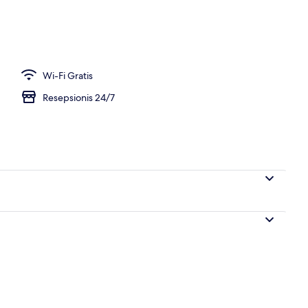
ge | Seprai premium, meja kerja, kedap suara, dan Wi-Fi gratis
Wi-Fi Gratis
Resepsionis 24/7