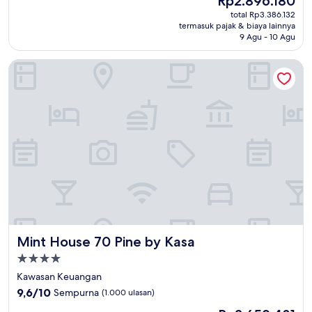
Rp2.896.180
10,
sekarang
Bagus,
total Rp3.386.132
Rp2.896.180
termasuk pajak & biaya lainnya
(1.965
9 Agu - 10 Agu
ulasan)
Mint House 70 Pine by Kasa
Mint House 70 Pine by Kasa
Mint House 70 Pine by Kasa
Properti
bintang
Kawasan Keuangan
4.0
9.6
9,6/10
Sempurna
(1.000 ulasan)
dari