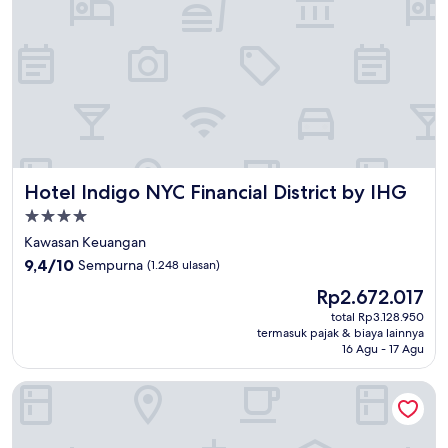
Hotel Indigo NYC Financial District by IHG
Hotel Indigo NYC Financial District by IHG
Properti
bintang
Kawasan Keuangan
4.0
9.4
9,4/10
Sempurna
(1.248 ulasan)
dari
Harga
Rp2.672.017
10,
sekarang
Sempurna,
total Rp3.128.950
Rp2.672.017
termasuk pajak & biaya lainnya
(1.248
16 Agu - 17 Agu
ulasan)
Residence Inn by Marriott New York Downtown Manhattan/Fi