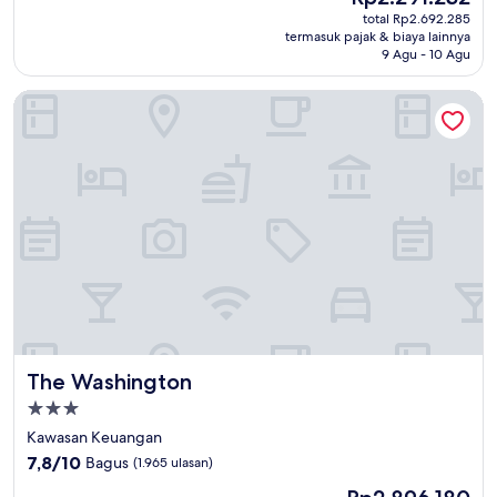
sekarang
Sangat
total Rp2.692.285
Rp2.291.232
termasuk pajak & biaya lainnya
Baik,
9 Agu - 10 Agu
(1.005
ulasan)
The Washington
The Washington
The Washington
Properti
bintang
Kawasan Keuangan
3.0
7.8
7,8/10
Bagus
(1.965 ulasan)
dari
Harga