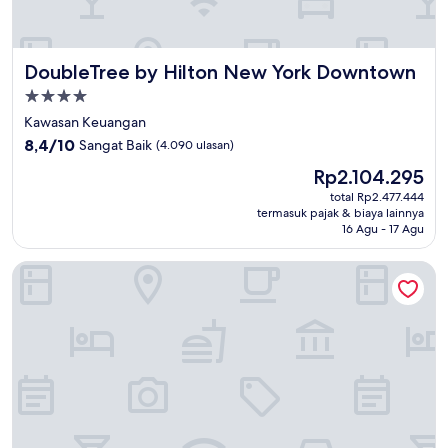
DoubleTree by Hilton New York Downtown
DoubleTree by Hilton New York Downtown
Properti
bintang
Kawasan Keuangan
4.0
8.4
8,4/10
Sangat Baik
(4.090 ulasan)
dari
Harga
Rp2.104.295
10,
sekarang
Sangat
total Rp2.477.444
Rp2.104.295
termasuk pajak & biaya lainnya
Baik,
16 Agu - 17 Agu
(4.090
ulasan)
Courtyard by Marriott New York World Trade Center Area