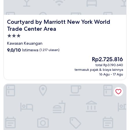
Courtyard by Marriott New York World Trade Center Area
Courtyard by Marriott New York World
Trade Center Area
Properti
bintang
Kawasan Keuangan
3.0
9.0
9,0/10
Istimewa
(1.217 ulasan)
dari
Harga
Rp2.725.816
10,
sekarang
Istimewa,
total Rp3.190.640
Rp2.725.816
termasuk pajak & biaya lainnya
(1.217
16 Agu - 17 Agu
ulasan)
Residence Inn Marriott New York Downtown Manhattan/W