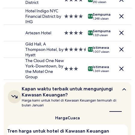
District
210 ulasan
Harga
bintang
dan
4.0
Hotel Indigo NYC
Sempurna
ketersediaan
Financial District by
Properti
9.4
1.248 ulasan
dapat
IHG
bintang
berubah
4.0
Sempurna
sewaktu-
Artezen Hotel
Properti
9.4
1.321 ulasan
waktu.
bintang
Ketentuan
4.0
Gild Hall, A
tambahan
Istimewa
Thompson Hotel, by
Properti
9.2
1.007 ulasan
mungkin
Hyatt
bintang
berlaku.
4.5
The Cloud One New
York-Downtown, by
Istimewa
Properti
9.0
the Motel One
1.369 ulasan
bintang
Group
3.0
Kapan
Kapan waktu terbaik untuk mengunjungi
waktu
Kawasan Keuangan?
terbaik
Harga kami untuk hotel di Kawasan Keuangan termurah di
untuk
bulan Januari
mengunjungi
Kawasan
Keuangan?
Harga
Cuaca
Tren harga untuk hotel di Kawasan Keuangan