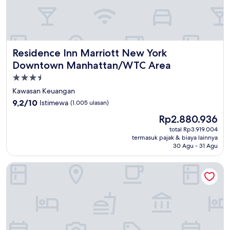
Residence Inn Marriott New York Downtown Manhattan/
Residence Inn Marriott New York
Downtown Manhattan/WTC Area
Properti
bintang
Kawasan Keuangan
3.5
9.2
9,2/10
Istimewa
(1.005 ulasan)
dari
Harga
Rp2.880.936
10,
sekarang
Istimewa,
total Rp3.919.004
Rp2.880.936
termasuk pajak & biaya lainnya
(1.005
30 Agu - 31 Agu
ulasan)
Four Points By Sheraton New York Downtown