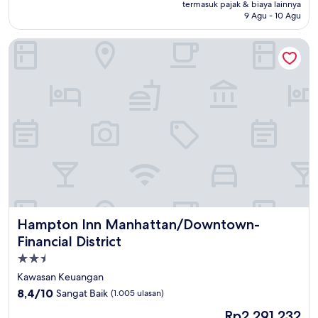
Rp4.080.116
termasuk pajak & biaya lainnya
(210
9 Agu - 10 Agu
ulasan)
Hampton Inn Manhattan/Downtown-Financial District
Hampton Inn Manhattan/Downtown-Financial District
Hampton Inn Manhattan/Downtown-
Financial District
Properti
bintang
Kawasan Keuangan
2.5
8.4
8,4/10
Sangat Baik
(1.005 ulasan)
dari
Harga
Rp2.291.232
10,