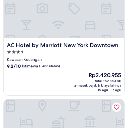
AC Hotel by Marriott New York Downtown
AC Hotel by Marriott New York Downtown
Properti
bintang
Kawasan Keuangan
3.5
9.2
9,2/10
Istimewa
(1.483 ulasan)
dari
Harga
Rp2.420.955
10,
sekarang
Istimewa,
total Rp2.840.811
Rp2.420.955
termasuk pajak & biaya lainnya
(1.483
16 Agu - 17 Agu
ulasan)
Hilton Garden Inn NYC Financial Center/Manhattan Downt