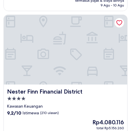
termasuk pajak & biaya lainnya
(1.369
9 Agu - 10 Agu
ulasan)
Nester Finn Financial District
Nester Finn Financial District
Nester Finn Financial District
Properti
bintang
Kawasan Keuangan
4.0
9.2
9,2/10
Istimewa
(210 ulasan)
dari
Harga
Rp4.080.116
10,
sekarang
Istimewa,
total Rp5.156.260