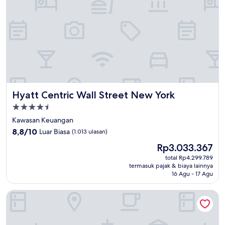
Hyatt Centric Wall Street New York
Hyatt Centric Wall Street New York
Properti
bintang
Kawasan Keuangan
4.5
8.8
8,8/10
Luar Biasa
(1.013 ulasan)
dari
Harga
Rp3.033.367
10,
sekarang
Luar
total Rp4.299.789
Rp3.033.367
termasuk pajak & biaya lainnya
Biasa,
16 Agu - 17 Agu
(1.013
ulasan)
Hotel Indigo NYC Financial District by IHG