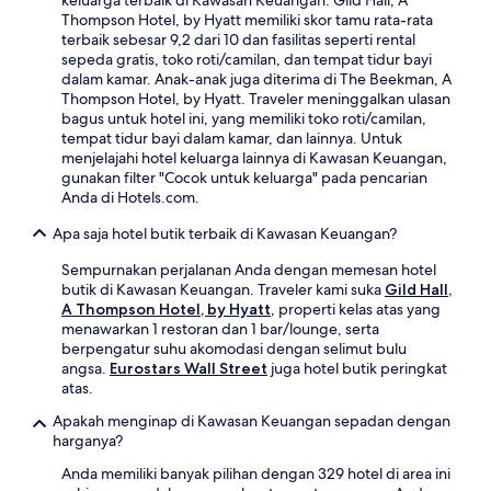
keluarga terbaik di Kawasan Keuangan. Gild Hall, A
Thompson Hotel, by Hyatt memiliki skor tamu rata-rata
terbaik sebesar 9,2 dari 10 dan fasilitas seperti rental
sepeda gratis, toko roti/camilan, dan tempat tidur bayi
dalam kamar. Anak-anak juga diterima di The Beekman, A
Thompson Hotel, by Hyatt. Traveler meninggalkan ulasan
bagus untuk hotel ini, yang memiliki toko roti/camilan,
tempat tidur bayi dalam kamar, dan lainnya. Untuk
menjelajahi hotel keluarga lainnya di Kawasan Keuangan,
gunakan filter "Cocok untuk keluarga" pada pencarian
Anda di Hotels.com.
Apa saja hotel butik terbaik di Kawasan Keuangan?
Sempurnakan perjalanan Anda dengan memesan hotel
butik di Kawasan Keuangan. Traveler kami suka
Gild Hall,
A Thompson Hotel, by Hyatt
, properti kelas atas yang
menawarkan 1 restoran dan 1 bar/lounge, serta
berpengatur suhu akomodasi dengan selimut bulu
angsa.
Eurostars Wall Street
juga hotel butik peringkat
atas.
Apakah menginap di Kawasan Keuangan sepadan dengan
harganya?
Anda memiliki banyak pilihan dengan 329 hotel di area ini