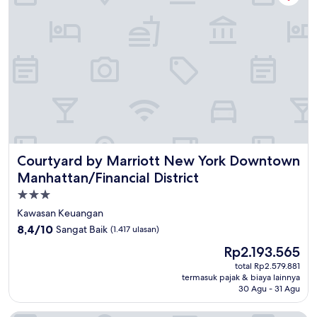
Courtyard by Marriott New York Downtown Manhattan/Fina
Courtyard by Marriott New York Downtown
Manhattan/Financial District
Properti
bintang
Kawasan Keuangan
3.0
8.4
8,4/10
Sangat Baik
(1.417 ulasan)
dari
Harga
Rp2.193.565
10,
sekarang
Sangat
total Rp2.579.881
Rp2.193.565
termasuk pajak & biaya lainnya
Baik,
30 Agu - 31 Agu
(1.417
ulasan)