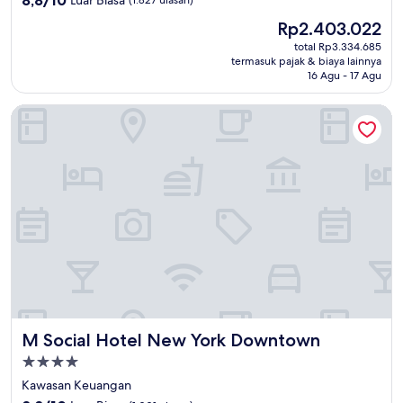
dari
Harga
Rp2.403.022
10,
sekarang
Luar
total Rp3.334.685
Rp2.403.022
termasuk pajak & biaya lainnya
Biasa,
16 Agu - 17 Agu
(1.827
ulasan)
M Social Hotel New York Downtown
M Social Hotel New York Downtown
M Social Hotel New York Downtown
Properti
bintang
Kawasan Keuangan
4.0