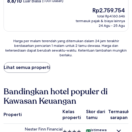
8.8
8,8/10
Luar Biasa
(1.001 ulasan)
dari
Harga
Rp2.759.754
10,
sekarang
Luar
total Rp4.160.646
Rp2.759.754
termasuk pajak & biaya lainnya
Biasa,
24 Agu - 25 Agu
(1.001
ulasan)
Harga
Harga per malam terendah yang ditemukan dalam 24 jam terakhir
berdasarkan pencarian 1 malam untuk 2 tamu dewasa. Harga dan
per
ketersediaan dapat berubah sewaktu-waktu. Ketentuan tambahan mungkin
malam
berlaku.
terendah
yang
Lihat semua properti
ditemukan
dalam
24
jam
terakhir
Bandingkan hotel populer di
berdasarkan
Kawasan Keuangan
pencarian
1
malam
Kelas
Skor dari
Termasuk
Properti
untuk
properti
tamu
sarapan
2
tamu
Nester Finn Financial
Istimewa
dewasa.
Properti
9.2