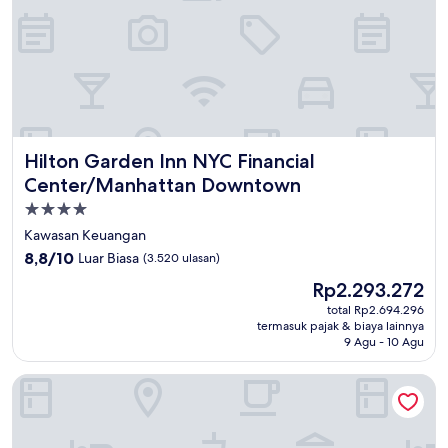
Hilton Garden Inn NYC Financial Center/Manhattan Down
Hilton Garden Inn NYC Financial
Center/Manhattan Downtown
Properti
bintang
Kawasan Keuangan
4.0
8.8
8,8/10
Luar Biasa
(3.520 ulasan)
dari
Harga
Rp2.293.272
10,
sekarang
Luar
total Rp2.694.296
Rp2.293.272
termasuk pajak & biaya lainnya
Biasa,
9 Agu - 10 Agu
(3.520
ulasan)
Hyatt Centric Wall Street New York