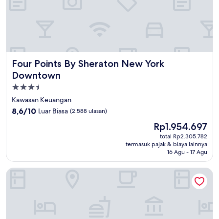
Four Points By Sheraton New York Downtown
Four Points By Sheraton New York
Downtown
Properti
bintang
Kawasan Keuangan
3.5
8.6
8,6/10
Luar Biasa
(2.588 ulasan)
dari
Harga
Rp1.954.697
10,
sekarang
Luar
total Rp2.305.782
Rp1.954.697
termasuk pajak & biaya lainnya
Biasa,
16 Agu - 17 Agu
(2.588
ulasan)
AC Hotel by Marriott New York Downtown