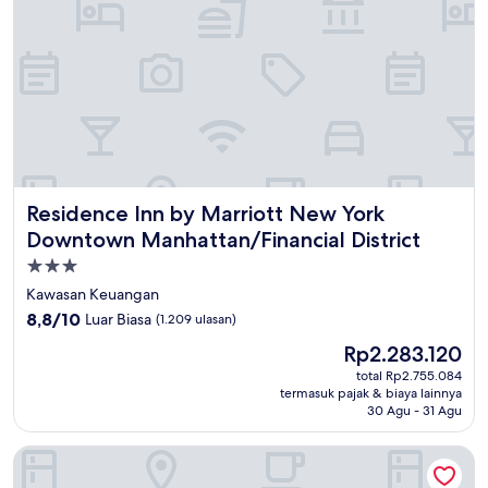
Residence Inn by Marriott New York Downtown Manhattan/F
Residence Inn by Marriott New York
Downtown Manhattan/Financial District
Properti
bintang
Kawasan Keuangan
3.0
8.8
8,8/10
Luar Biasa
(1.209 ulasan)
dari
Harga
Rp2.283.120
10,
sekarang
Luar
total Rp2.755.084
Rp2.283.120
termasuk pajak & biaya lainnya
Biasa,
30 Agu - 31 Agu
(1.209
ulasan)
The FIDI Hotel