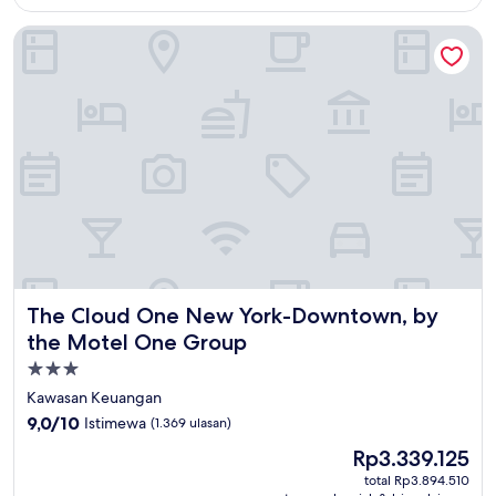
The Cloud One New York-Downtown, by the Motel One Gr
The Cloud One New York-Downtown, by the Motel One 
The Cloud One New York-Downtown, by
the Motel One Group
Properti
bintang
Kawasan Keuangan
3.0
9.0
9,0/10
Istimewa
(1.369 ulasan)
dari
Harga
Rp3.339.125
10,
sekarang
Istimewa,
total Rp3.894.510
Rp3.339.125