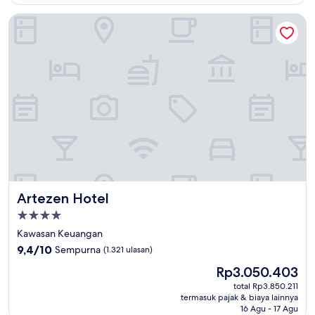
ulasan)
Artezen Hotel
Artezen Hotel
Artezen Hotel
Properti
bintang
Kawasan Keuangan
4.0
9.4
9,4/10
Sempurna
(1.321 ulasan)
dari
Harga
Rp3.050.403
10,
sekarang
Sempurna,
total Rp3.850.211
Rp3.050.403
termasuk pajak & biaya lainnya
(1.321
16 Agu - 17 Agu
ulasan)