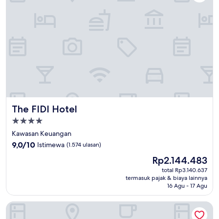
The FIDI Hotel
The FIDI Hotel
Properti
bintang
Kawasan Keuangan
4.0
9.0
9,0/10
Istimewa
(1.574 ulasan)
dari
Harga
Rp2.144.483
10,
sekarang
Istimewa,
total Rp3.140.637
Rp2.144.483
termasuk pajak & biaya lainnya
(1.574
16 Agu - 17 Agu
ulasan)
Courtyard by Marriott New York Downtown Manhattan/Financ