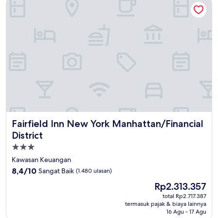
Fairfield Inn New York Manhattan/Financial District
Fairfield Inn New York Manhattan/Financial District
Fairfield Inn New York Manhattan/Financial
District
Properti
bintang
Kawasan Keuangan
3.0
8.4
8,4/10
Sangat Baik
(1.480 ulasan)
dari
Harga
Rp2.313.357
10,
sekarang
Sangat
total Rp2.717.387
Rp2.313.357
termasuk pajak & biaya lainnya
Baik,
16 Agu - 17 Agu
(1.480