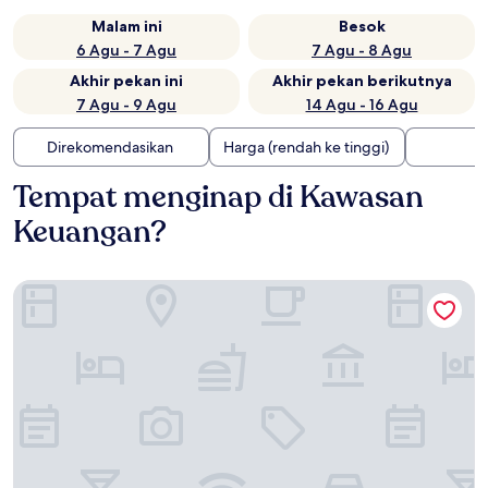
Malam ini
Besok
6 Agu - 7 Agu
7 Agu - 8 Agu
Akhir pekan ini
Akhir pekan berikutnya
7 Agu - 9 Agu
14 Agu - 16 Agu
Direkomendasikan
Harga (rendah ke tinggi)
Tempat menginap di Kawasan
Keuangan?
DoubleTree by Hilton New York Downtown