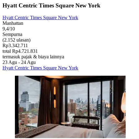
Hyatt Centric Times Square New York
Hyatt Centric Times Square New York
Manhattan
9,4/10
Sempurna
(2.152 ulasan)
Rp3.342.711
total Rp4.721.831
termasuk pajak & biaya lainnya
23 Agu - 24 Agu
Hyatt Centric Times Square New York